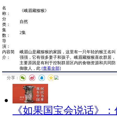
名
《峨眉藏猕猴》
称：
分
自然
类：
集
2集
数：
导
演：
内容简
峨眉山是藏猕猴的家园，这里有一只年轻的猴王名叫
介：
强强，它有很多妻子和孩子。峨眉藏猕猴喜欢群居，
主要原因是有利于控制群居区内的食物资源和共同防
御敌人，此
[查看全部]
分享：
《如果国宝会说话》：