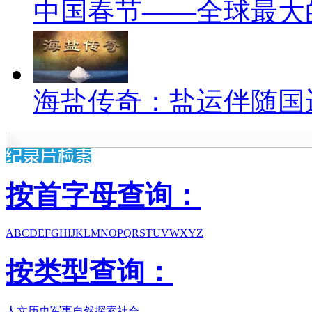
中国春节——全球最大
海盐传奇：盐运伴随国
按首字母查询：
A
B
C
D
E
F
G
H
I
J
K
L
M
N
O
P
Q
R
S
T
U
V
W
X
Y
Z
按类型查询：
人文历史
军事
自然
探索
社会