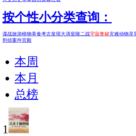
按个性小分类查询：
谍战
旅游
植物
美食
考古发现
大清
皇陵
二战
宇宙奥秘
灾难
动物
灵
刑侦案件
宫殿
本周
本月
总榜
1