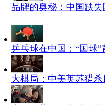
品牌的奥秘：中国缺失
乒乓球在中国：“国球”
大棋局：中美英苏猎杀