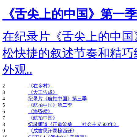
《舌尖上的中国》第一季
在纪录片《舌尖上的中国
松快捷的叙述节奏和精巧
外观..
2
《在乡村》
3
《大工告成》
4
纪录片《航拍中国》第三季
5
《航拍中国》第二季
6
《海昏侯》
7
《航拍中国》
8
纪录频道《正道沧桑——社会主义500年》
9
《成吉思汗灵榇西迁》