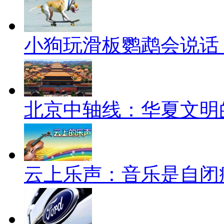
小狗玩滑板鹦鹉会说话
北京中轴线：华夏文明
云上乐声：音乐是自闭