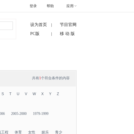
登录
帮助
应用
设为首页
节目官网
|
搜索
PC版
移 动 版
|
共有
1
个符合条件的内容
S
T
U
V
W
X
Y
Z
006
2005-2000
1979-1999
筑工程
体育
女性
娱乐
青少