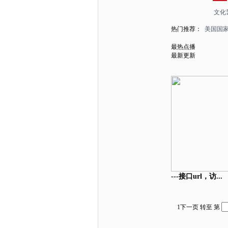
文化
热门推荐：
美国国
最热点播
最新更新
---接口url，访...
1
下一页
转至 第