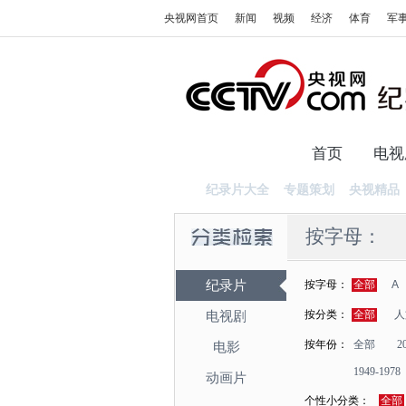
央视网首页
新闻
视频
经济
体育
军
首页
电视
纪录片大全
专题策划
央视精品
按字母：
纪录片
按字母：
全部
A
按分类：
全部
人
电视剧
按年份：
全部
2
电影
1949-1978
动画片
个性小分类：
全部