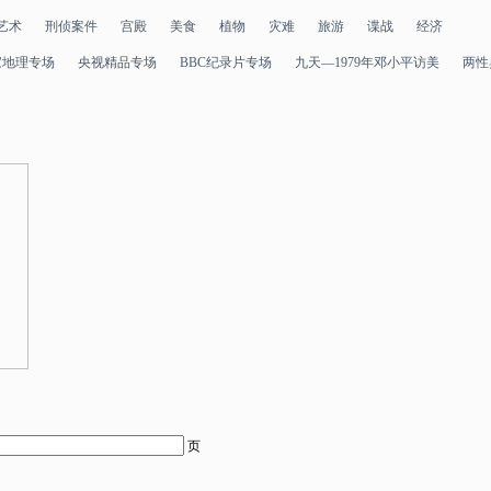
艺术
刑侦案件
宫殿
美食
植物
灾难
旅游
谍战
经济
家地理专场
央视精品专场
BBC纪录片专场
九天—1979年邓小平访美
两性
页