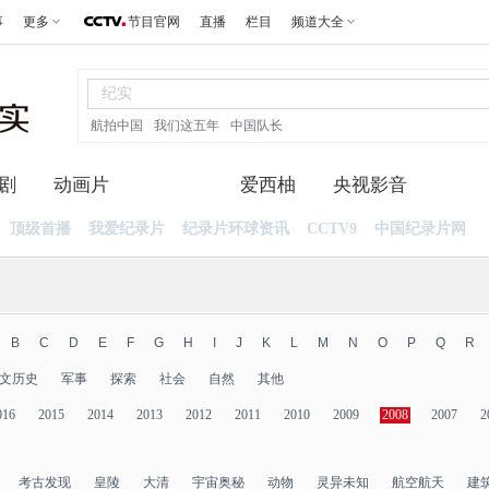
事
更多
节目官网
直播
栏目
频道大全
航拍中国
我们这五年
中国队长
剧
动画片
纪录片
爱西柚
央视影音
顶级首播
我爱纪录片
纪录片环球资讯
CCTV9
中国纪录片网
B
C
D
E
F
G
H
I
J
K
L
M
N
O
P
Q
R
文历史
军事
探索
社会
自然
其他
016
2015
2014
2013
2012
2011
2010
2009
2008
2007
2
考古发现
皇陵
大清
宇宙奥秘
动物
灵异未知
航空航天
建