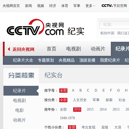
央视网首页
新闻
视频
经济
体育
军事
更多
节目官网
航拍中国
我们这
首页
电视剧
动画片
纪录
纪录片大全
专题策划
央视精品
顶级首播
我爱纪录片
纪
纪实台
纪录片
按字母：
全部
A
B
C
D
E
F
G
H
按分类：
全部
人文历史
军事
探索
社会
电视剧
按年份：
全部
2016
2015
2014
2013
20
电影
1949-1978
动画片
个性小分类：
全部
考古发现
皇陵
大清