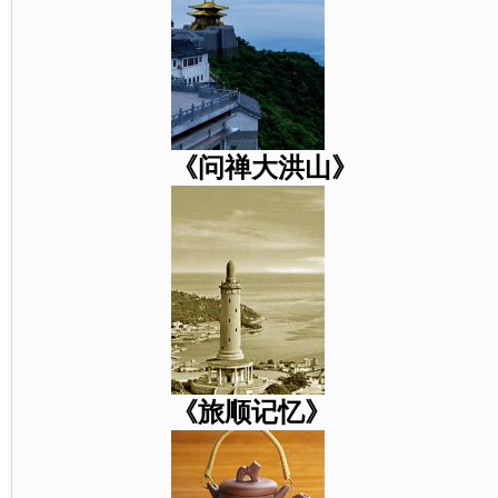
《问禅大洪山》
《旅顺记忆》