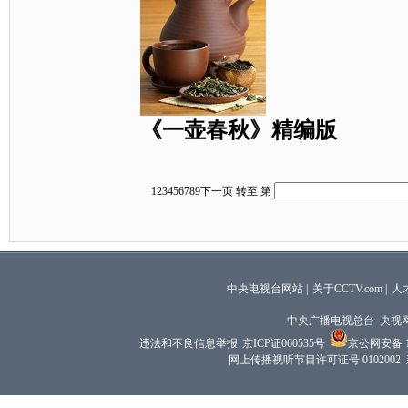
《一壶春秋》精编版
1
2
3
4
5
6
7
8
9
下一页
转至 第
中央电视台网站
|
关于CCTV.com
|
人
中央广播电视总台 央视
违法和不良信息举报
京ICP证060535号
京公网安备 11
网上传播视听节目许可证号 0102002