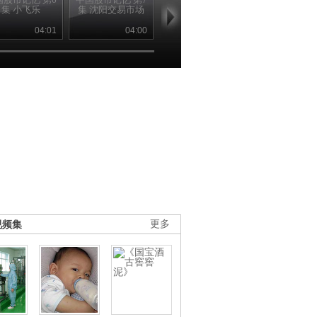
集 小飞乐
集 沈阳交易市场
集 静安营业部
集 小平送股
04:01
04:00
04:00
03
视频集
更多