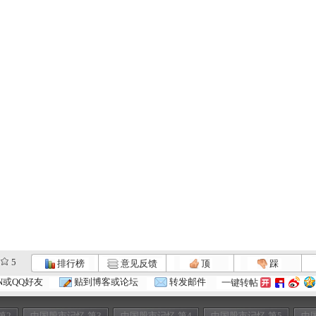
5
排行榜
意见反馈
顶
踩
N或QQ好友
贴到博客或论坛
转发邮件
一键转帖
第2
中国股市记忆 第3
中国股市记忆 第4
中国股市记忆 第5
中