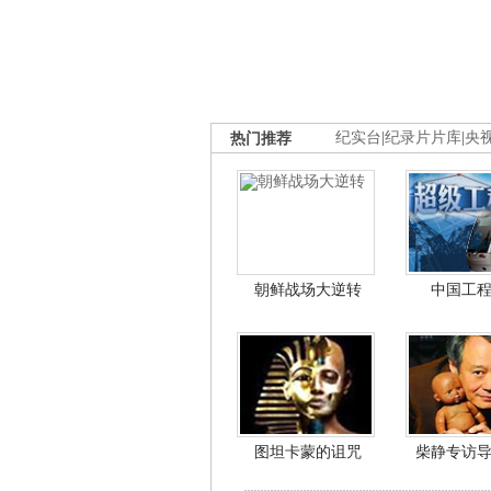
热门推荐
纪实台
|
纪录片片库
|
央
朝鲜战场大逆转
中国工
图坦卡蒙的诅咒
柴静专访