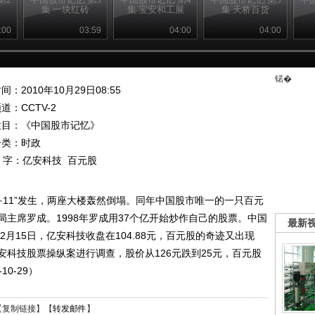
集 一块红砖
集 宝安和工展
集 天桥百货
:00
03:59
04:00
04:00
锘�
间：2010年10月29日08:55
频道：
CCTV-2
栏目：
《中国股市记忆》
分类：时政
 字：
亿安科技
百元股
9·11”发生，两座大楼轰然倒塌。同年中国股市唯一的一只百元
主席罗成。1998年罗成用37个亿开始炒作自己的股票。中国
最新
2月15日，亿安科技收盘在104.88元，百元股的奇迹又出现
亿安科技股票操纵案进行调查，股价从126元跌到25元，百元股
10-29）
【
复制链接
】【
转发邮件
】