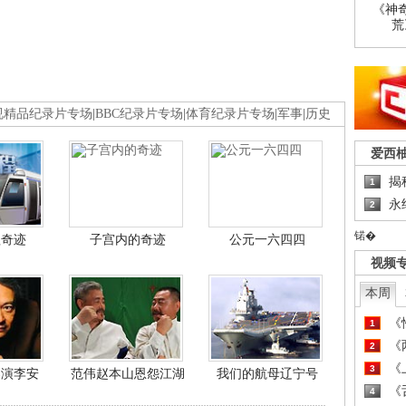
《神
荒
视精品纪录片专场
|
BBC纪录片专场
|
体育纪录片专场
|
军事
|
历史
爱西
揭
1
永
2
锘�
程奇迹
子宫内的奇迹
公元一六四四
视频
本周
《
1
《
2
《
3
导演李安
范伟赵本山恩怨江湖
我们的航母辽宁号
《
4