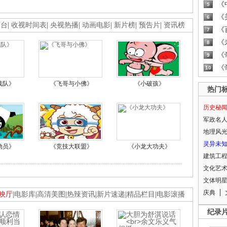
《
5
《
6
画台
|
收视时间表
|
央视热播
|
动画电影
|
新片榜
|
预告片
|
资讯榜
《
7
《
8
《
9
《
10
战队》
《飞哥与小佛》
《小破孩》
热门
历史秘
军政名
地理风
灵异未
动员》
《竞技大联盟》
《小龙大功夫》
建筑工
文化艺
文体明
庆典
映厅
|
电影库
|
高清美图
|
热辣资讯
|
新片速递
|
精品栏目
|
电影滚播
纪录