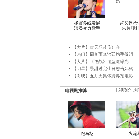
杨幂多线发展
赵又廷承
演员变身歌手
朱茵顺
【大片】古天乐带伤狂奔
【热门】周冬雨李治廷携手催泪
【大片】《逆战》造型遭曝光
【明星】景甜过完生日想当妈妈
【将映】五月天集体跨界拍电影
电视剧推荐
电视剧台
|
热
跑马场
火流