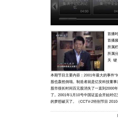
集 关于记忆的记
集 三中全会
忆
04:00
04
首播时
首播
所属
所属
关 键
本期节目主要内容：2001年最大的事件“
股也轰然倒塌。制造者就是亿安科技董事局
股市很长时间百元股消失了一直到2000年
了。2001年1月10号中国证监会开始对
的梦想破灭了。（CCTV-2特别节目 2010-