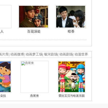
美人
百花深处
暗香
画片库
|
动画微博
|
动画梦工场
|
银河剧场
|
动画剧场
|
动漫世界
的朵拉
燕尾侠
蕾比宝贝与哈派乐园