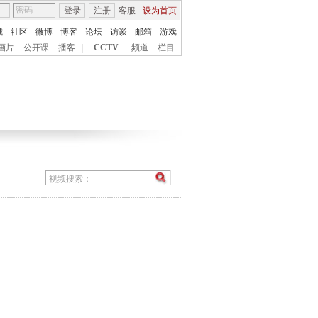
登录
注册
客服
设为首页
城
社区
微博
博客
论坛
访谈
邮箱
游戏
画片
公开课
播客
|
CCTV
频道
栏目