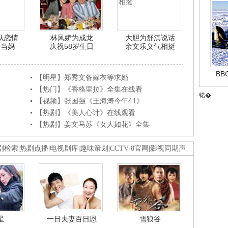
认恋情
林凤娇为成龙
大胆为舒淇说话
利当妈
庆祝58岁生日
余文乐义气相挺
B
【明星】郑秀文备嫁衣等求婚
【热门】《香格里拉》全集在线看
锘�
【视频】张国强《王海涛今年41》
【热剧】《美人心计》在线观看
【热剧】姜文马苏《女人如花》全集
剧检索
|
热剧点播
|
电视剧库
|
趣味策划
|
CCTV-8官网
|
影视同期声
星
一日夫妻百日恩
雪狼谷