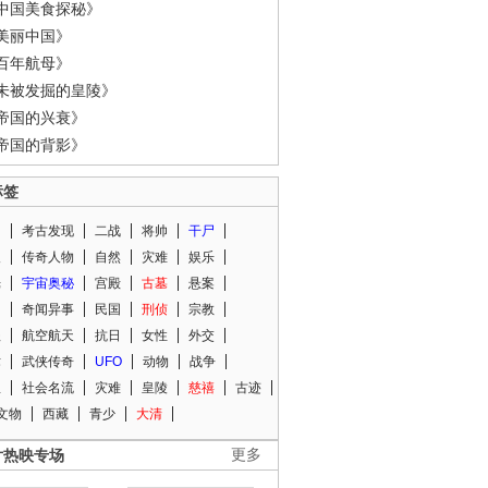
中国美食探秘》
美丽中国》
百年航母》
未被发掘的皇陵》
帝国的兴衰》
帝国的背影》
标签
闻
考古发现
二战
将帅
干尸
人
传奇人物
自然
灾难
娱乐
光
宇宙奥秘
宫殿
古墓
悬案
知
奇闻异事
民国
刑侦
宗教
程
航空航天
抗日
女性
外交
术
武侠传奇
UFO
动物
战争
星
社会名流
灾难
皇陵
慈禧
古迹
文物
西藏
青少
大清
片热映专场
更多