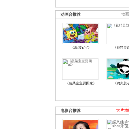
动画台推荐
动
《海绵宝宝》
《花精灵
《蔬菜宝宝要回家》
《功夫总
电影台推荐
大片放