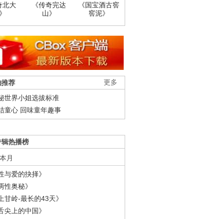
奇北大
《传奇完达
《国宝酒古窖
》
山》
窖泥》
柚推荐
更多
秘世界小姐选拔标准
结童心 回味童年趣事
专辑热播榜
本月
性与爱的抉择》
两性奥秘》
上甘岭-最长的43天》
舌尖上的中国》