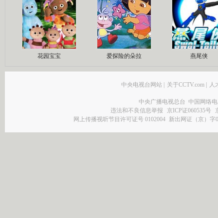
花园宝宝
爱探险的朵拉
燕尾侠
中央电视台网站
|
关于CCTV.com
|
人
中央广播电视总台 中国网络电
违法和不良信息举报
京ICP证060535号
网上传播视听节目许可证号 0102004
新出网证（京）字0