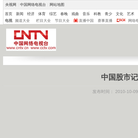
央视网
|
中国网络电视台
|
网站地图
首页
新闻
经济
体育
综艺
春晚
戏曲
音乐
科教
青少
文化
艺术
电视
频道大全
栏目大全
节目大全
直播中国
赛事直播
网络
中国股市记
发布时间：
2010-10-09