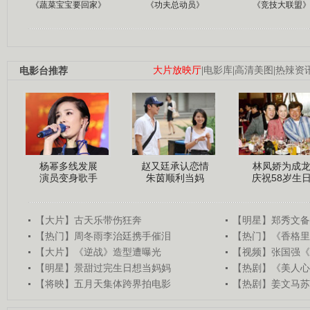
《蔬菜宝宝要回家》
《功夫总动员》
《竞技大联盟
电影台推荐
大片放映厅
|
电影库
|
高清美图
|
热辣资
杨幂多线发展
赵又廷承认恋情
林凤娇为成
演员变身歌手
朱茵顺利当妈
庆祝58岁生
【大片】古天乐带伤狂奔
【明星】郑秀文备
【热门】周冬雨李治廷携手催泪
【热门】《香格里
【大片】《逆战》造型遭曝光
【视频】张国强《
【明星】景甜过完生日想当妈妈
【热剧】《美人心
【将映】五月天集体跨界拍电影
【热剧】姜文马苏