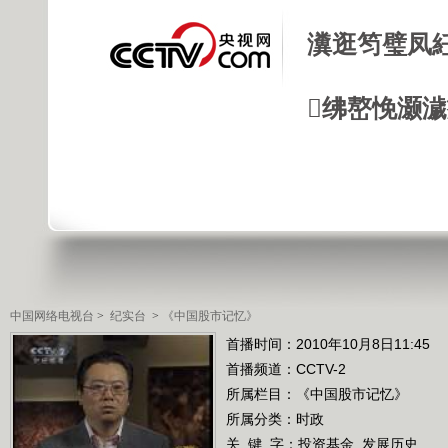
瀵逛笉璧凤
绋嶅悗灏
中国网络电视台
>
纪实台
>
《中国股市记忆》
首播时间：2010年10月8日11:45
首播频道：
CCTV-2
所属栏目：
《中国股市记忆》
所属分类：时政
关 键 字：
投资基金
发展历史