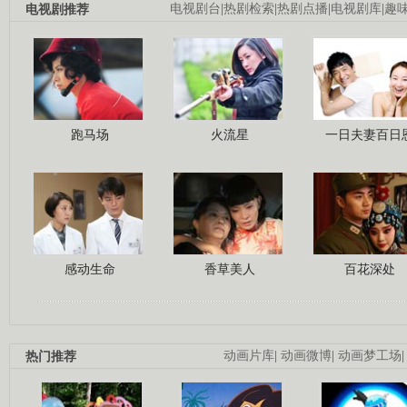
电视剧推荐
电视剧台
|
热剧检索
|
热剧点播
|
电视剧库
|
趣
跑马场
火流星
一日夫妻百日
感动生命
香草美人
百花深处
热门推荐
动画片库
|
动画微博
|
动画梦工场