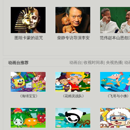
图坦卡蒙的诅咒
柴静专访导演李安
范伟赵本山恩怨
动画台推荐
动画台
|
收视时间表
|
央视热播
|
动
《海绵宝宝》
《花精灵战队》
《飞哥与小佛