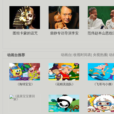
图坦卡蒙的诅咒
柴静专访导演李安
范伟赵本山恩怨
动画台推荐
动画台
|
收视时间表
|
央视热播
|
动
《海绵宝宝》
《花精灵战队》
《飞哥与小佛