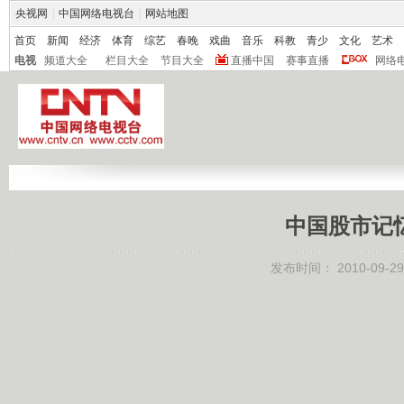
央视网
|
中国网络电视台
|
网站地图
首页
新闻
经济
体育
综艺
春晚
戏曲
音乐
科教
青少
文化
艺术
电视
频道大全
栏目大全
节目大全
直播中国
赛事直播
网络
中国股市记忆
发布时间：
2010-09-29