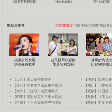
《蔬菜宝宝要回家》
《功夫总动员》
《竞技大联盟
电影台推荐
大片放映厅
|
电影库
|
高清美图
|
热辣资
杨幂多线发展
赵又廷承认恋情
林凤娇为成
演员变身歌手
朱茵顺利当妈
庆祝58岁生
【大片】古天乐带伤狂奔
【明星】郑秀文备
【热门】周冬雨李治廷携手催泪
【热门】《香格里
【大片】《逆战》造型遭曝光
【视频】张国强《
【明星】景甜过完生日想当妈妈
【热剧】《美人心
【将映】五月天集体跨界拍电影
【热剧】姜文马苏