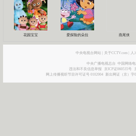
花园宝宝
爱探险的朵拉
燕尾侠
中央电视台网站
|
关于CCTV.com
|
人
中央广播电视总台 中国网络电
违法和不良信息举报
京ICP证060535号
网上传播视听节目许可证号 0102004
新出网证（京）字0