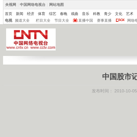
央视网
|
中国网络电视台
|
网站地图
首页
新闻
经济
体育
综艺
春晚
戏曲
音乐
科教
青少
文化
艺术
电视
频道大全
栏目大全
节目大全
直播中国
赛事直播
网络
中国股市记忆
发布时间：
2010-10-05