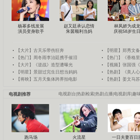
杨幂多线发展
赵又廷承认恋情
林凤娇为成
演员变身歌手
朱茵顺利当妈
庆祝58岁生
【大片】古天乐带伤狂奔
【明星】郑秀文备
【热门】周冬雨李治廷携手催泪
【热门】《香格里
【大片】《逆战》造型遭曝光
【视频】张国强《
【明星】景甜过完生日想当妈妈
【热剧】《美人心
【将映】五月天集体跨界拍电影
【热剧】姜文马苏
电视剧推荐
电视剧台
|
热剧检索
|
热剧点播
|
电视剧库
|
趣
跑马场
火流星
一日夫妻百日