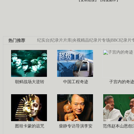
热门推荐
纪实台
|
纪录片片库
|
央视精品纪录片专场
|
BBC纪录片
朝鲜战场大逆转
中国工程奇迹
子宫内的奇
图坦卡蒙的诅咒
柴静专访导演李安
范伟赵本山恩怨