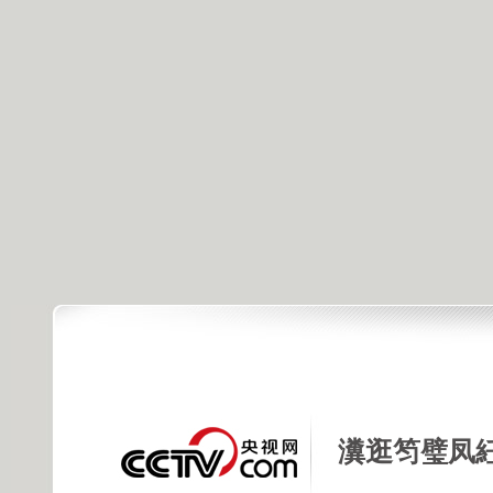
瀵逛笉璧凤