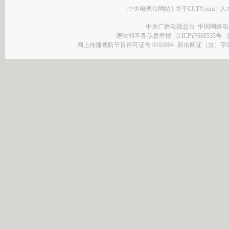
中央电视台网站
|
关于CCTV.com
|
人
中央广播电视总台 中国网络电
违法和不良信息举报
京ICP证060535号
网上传播视听节目许可证号 0102004
新出网证（京）字0