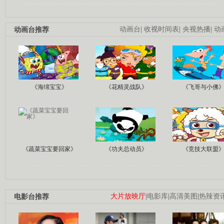
动画台推荐
动画台
|
收视时间表
|
央视热播
|
动
《海绵宝宝》
《花精灵战队》
《飞哥与小佛
《蔬菜宝宝要回家》
《功夫总动员》
《竞技大联盟
电影台推荐
大片放映厅
|
电影库
|
高清美图
|
热辣资