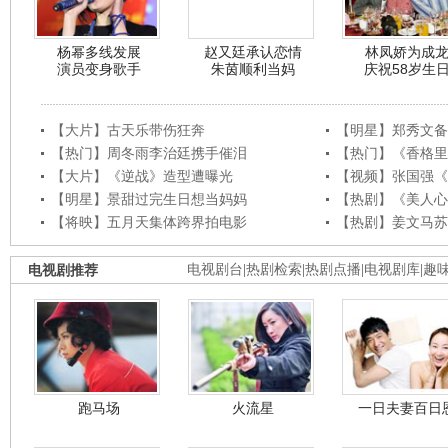
杨幂多线发展
赵又廷承认恋情
林凤娇为成
演员变身歌手
朱茵顺利当妈
庆祝58岁生
【大片】古天乐带伤狂奔
【明星】郑秀文备
【热门】周冬雨李治廷携手催泪
【热门】《香格里
【大片】《逆战》造型遭曝光
【视频】张国强《
【明星】景甜过完生日想当妈妈
【热剧】《美人心
【将映】五月天集体跨界拍电影
【热剧】姜文马苏
电视剧推荐
电视剧台
|
热剧检索
|
热剧点播
|
电视剧库
|
趣
跑马场
火流星
一日夫妻百日