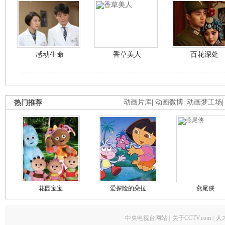
感动生命
香草美人
百花深处
热门推荐
动画片库
|
动画微博
|
动画梦工场
花园宝宝
爱探险的朵拉
燕尾侠
中央电视台网站
|
关于CCTV.com
|
人