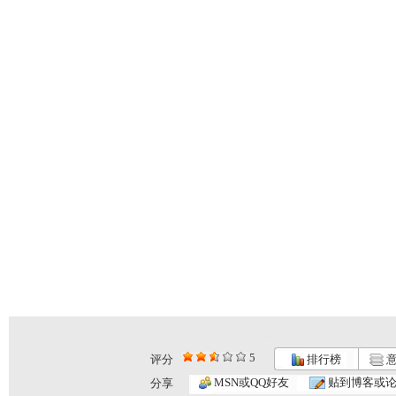
5
评分
排行榜
意
MSN或QQ好友
贴到博客或
分享