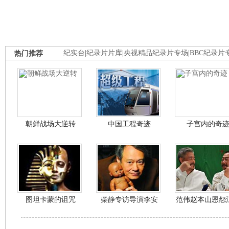
热门推荐
纪实台
|
纪录片片库
|
央视精品纪录片专场
|
BBC纪录片
朝鲜战场大逆转
中国工程奇迹
子宫内的奇
图坦卡蒙的诅咒
柴静专访导演李安
范伟赵本山恩怨