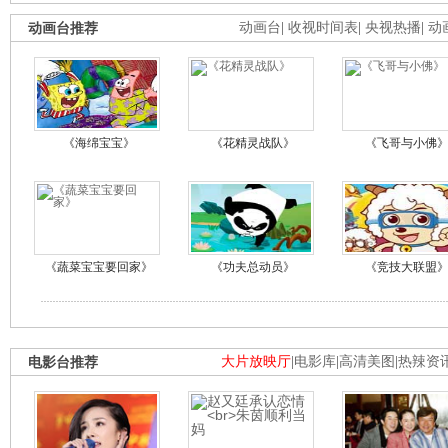
动画台推荐
动画台
|
收视时间表
|
央视热播
|
动
《海绵宝宝》
《花精灵战队》
《飞哥与小佛
《蔬菜宝宝要回家》
《功夫总动员》
《竞技大联盟
电影台推荐
大片放映厅
|
电影库
|
高清美图
|
热辣资