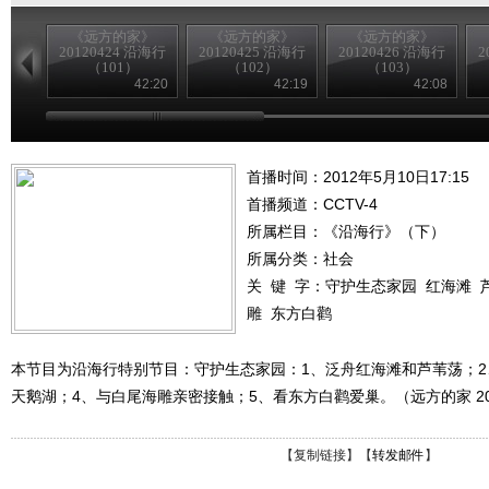
《远方的家》
《远方的家》
《远方的家》
20120424 沿海行
20120425 沿海行
20120426 沿海行
2
（101）
（102）
（103）
42:20
42:19
42:08
首播时间：2012年5月10日17:15
首播频道：
CCTV-4
所属栏目：
《沿海行》（下）
所属分类：社会
关 键 字：
守护生态家园
红海滩
雕
东方白鹳
本节目为沿海行特别节目：守护生态家园：1、泛舟红海滩和芦苇荡；2
天鹅湖；4、与白尾海雕亲密接触；5、看东方白鹳爱巢。（远方的家 201
【
复制链接
】【
转发邮件
】