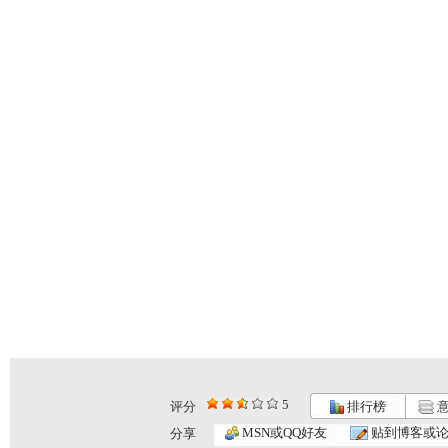
5
评分
排行榜
意
MSN或QQ好友
贴到博客或
分享