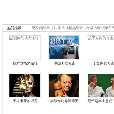
热门推荐
纪实台
|
纪录片片库
|
央视精品纪录片专场
|
BBC纪录片
朝鲜战场大逆转
中国工程奇迹
子宫内的奇
图坦卡蒙的诅咒
柴静专访导演李安
范伟赵本山恩怨