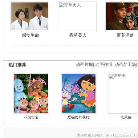
感动生命
香草美人
百花深处
热门推荐
动画片库
|
动画微博
|
动画梦工场
花园宝宝
爱探险的朵拉
燕尾侠
中央电视台网站
|
关于CCTV.com
|
人