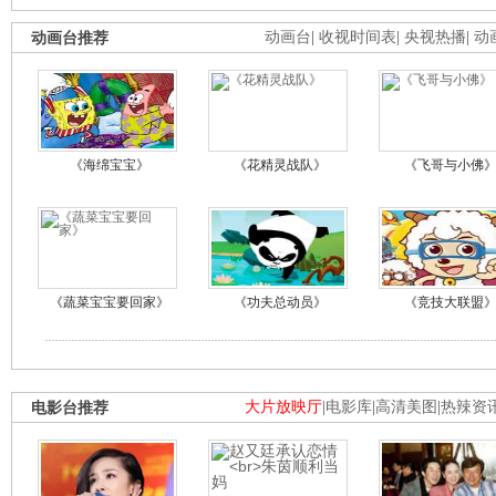
动画台推荐
动画台
|
收视时间表
|
央视热播
|
动
《海绵宝宝》
《花精灵战队》
《飞哥与小佛
《蔬菜宝宝要回家》
《功夫总动员》
《竞技大联盟
电影台推荐
大片放映厅
|
电影库
|
高清美图
|
热辣资