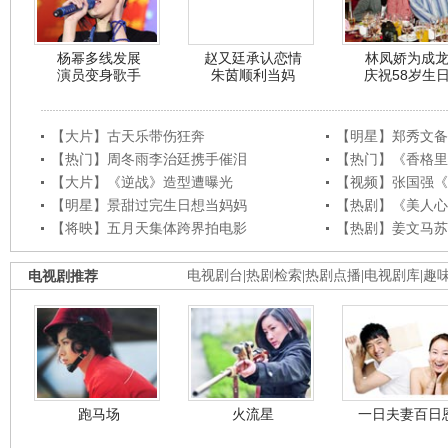
杨幂多线发展
赵又廷承认恋情
林凤娇为成
演员变身歌手
朱茵顺利当妈
庆祝58岁生
【大片】古天乐带伤狂奔
【明星】郑秀文备
【热门】周冬雨李治廷携手催泪
【热门】《香格里
【大片】《逆战》造型遭曝光
【视频】张国强《
【明星】景甜过完生日想当妈妈
【热剧】《美人心
【将映】五月天集体跨界拍电影
【热剧】姜文马苏
电视剧推荐
电视剧台
|
热剧检索
|
热剧点播
|
电视剧库
|
趣
跑马场
火流星
一日夫妻百日