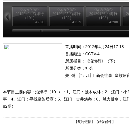
《远方的家》
《远方的家》
《远方的家》
20120424 沿海行
20120425 沿海行
20120426 沿海行
2
（101）
（102）
（103）
42:20
42:19
42:08
首播时间：2012年4月24日17:15
首播频道：
CCTV-4
所属栏目：
《沿海行》（下）
所属分类：社会
关 键 字：
江门
新会往事
皇族后
本节目主要内容：沿海行（101）：1、江门：独木成林；2、江门：小
事；4、江门：寻找皇族后裔；5、江门：古井烧鹅；6、魅力侨乡，江门寻
82期）
【
复制链接
】【
转发邮件
】