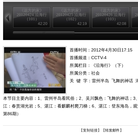
《远方的家》
《远方的家》
《远方的家》
20120424 沿海行
20120425 沿海行
20120426 沿海行
2
（101）
（102）
（103）
42:20
42:19
42:08
首播时间：2012年4月30日17:15
首播频道：
CCTV-4
所属栏目：
《沿海行》（下）
所属分类：社会
关 键 字：
雷州半岛
飞舞的神话
本节目主要内容：1、雷州半岛看民俗；2、吴川飘色：飞舞的神话；3
江：春赏湖光岩；5、湛江：看麒麟村爬刀梯；6、湛江：登东海岛，观赏
第86期）
【
复制链接
】【
转发邮件
】