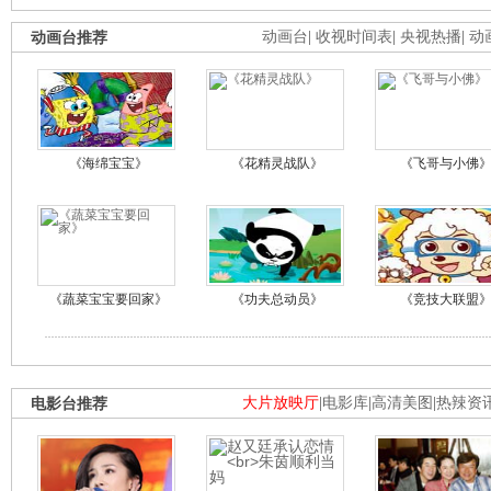
动画台推荐
动画台
|
收视时间表
|
央视热播
|
动
《海绵宝宝》
《花精灵战队》
《飞哥与小佛
《蔬菜宝宝要回家》
《功夫总动员》
《竞技大联盟
电影台推荐
大片放映厅
|
电影库
|
高清美图
|
热辣资