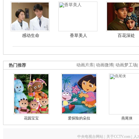
感动生命
香草美人
百花深处
热门推荐
动画片库
|
动画微博
|
动画梦工场
花园宝宝
爱探险的朵拉
燕尾侠
中央电视台网站
|
关于CCTV.com
|
人