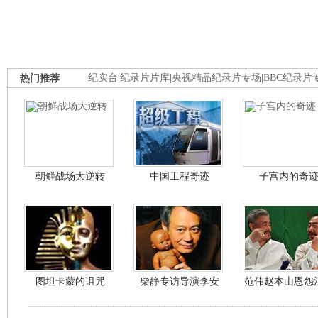
热门推荐
纪实台
|
纪录片片库
|
央视精品纪录片专场
|
BBC纪录片
朝鲜战场大逆转
中国工程奇迹
子宫内的奇
图坦卡蒙的诅咒
柴静专访导演李安
范伟赵本山恩怨