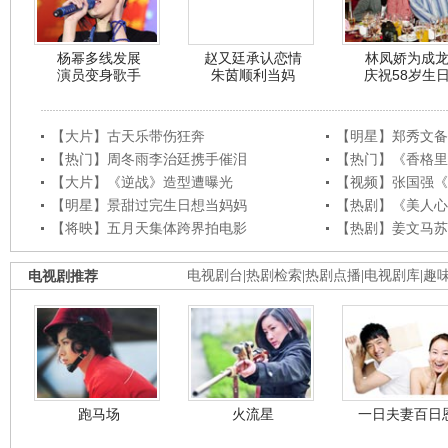
杨幂多线发展
赵又廷承认恋情
林凤娇为成
演员变身歌手
朱茵顺利当妈
庆祝58岁生
【大片】古天乐带伤狂奔
【明星】郑秀文备
【热门】周冬雨李治廷携手催泪
【热门】《香格里
【大片】《逆战》造型遭曝光
【视频】张国强《
【明星】景甜过完生日想当妈妈
【热剧】《美人心
【将映】五月天集体跨界拍电影
【热剧】姜文马苏
电视剧推荐
电视剧台
|
热剧检索
|
热剧点播
|
电视剧库
|
趣
跑马场
火流星
一日夫妻百日