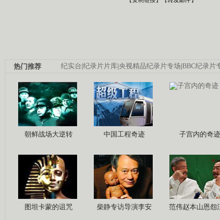
热门推荐
纪实台
|
纪录片片库
|
央视精品纪录片专场
|
BBC纪录片
朝鲜战场大逆转
中国工程奇迹
子宫内的奇
图坦卡蒙的诅咒
柴静专访导演李安
范伟赵本山恩怨