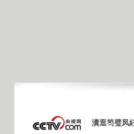
瀵逛笉璧凤