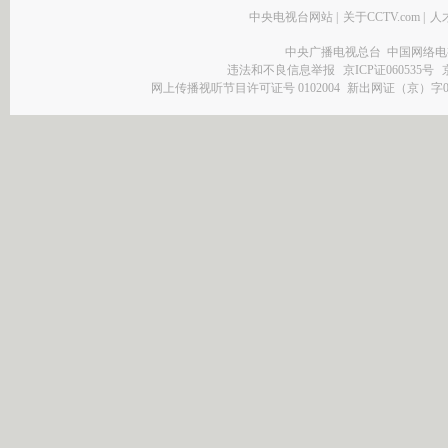
中央电视台网站
|
关于CCTV.com
|
人
中央广播电视总台 中国网络电
违法和不良信息举报
京ICP证060535号
网上传播视听节目许可证号 0102004
新出网证（京）字0