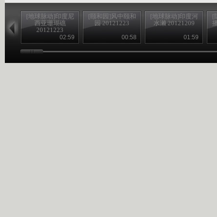
[地球脉动]印度尼
[颐和园]风中颐和
[地球脉动]印度河
西亚珊瑚礁
园 20121223
水濑 20121209
播
20121223
02:59
00:58
01:59