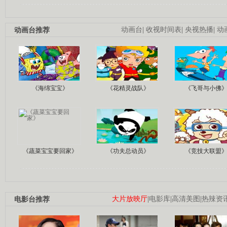
动画台推荐
动画台
|
收视时间表
|
央视热播
|
动
《海绵宝宝》
《花精灵战队》
《飞哥与小佛
《蔬菜宝宝要回家》
《功夫总动员》
《竞技大联盟
电影台推荐
大片放映厅
|
电影库
|
高清美图
|
热辣资