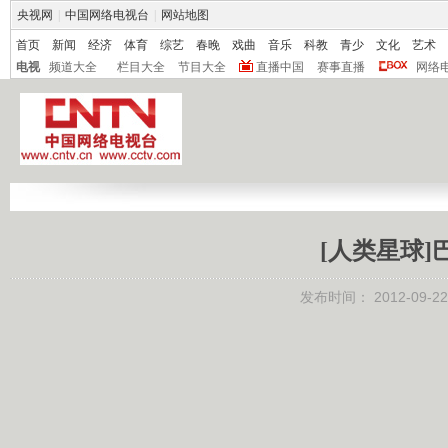
央视网
|
中国网络电视台
|
网站地图
首页
新闻
经济
体育
综艺
春晚
戏曲
音乐
科教
青少
文化
艺术
电视
频道大全
栏目大全
节目大全
直播中国
赛事直播
网络
[人类星球]巴
发布时间：
2012-09-22