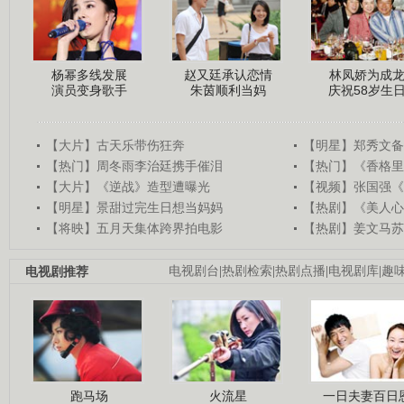
杨幂多线发展
赵又廷承认恋情
林凤娇为成
演员变身歌手
朱茵顺利当妈
庆祝58岁生
【大片】古天乐带伤狂奔
【明星】郑秀文备
【热门】周冬雨李治廷携手催泪
【热门】《香格里
【大片】《逆战》造型遭曝光
【视频】张国强《
【明星】景甜过完生日想当妈妈
【热剧】《美人心
【将映】五月天集体跨界拍电影
【热剧】姜文马苏
电视剧推荐
电视剧台
|
热剧检索
|
热剧点播
|
电视剧库
|
趣
跑马场
火流星
一日夫妻百日