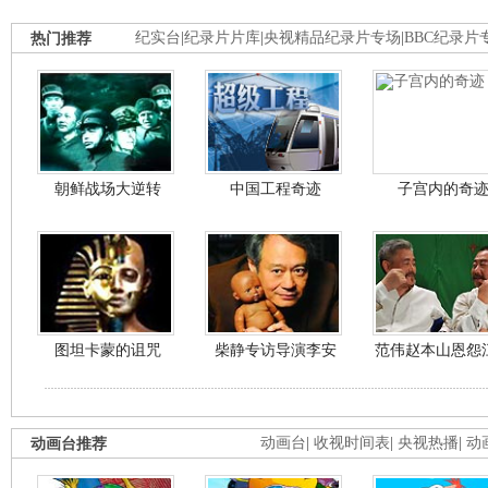
热门推荐
纪实台
|
纪录片片库
|
央视精品纪录片专场
|
BBC纪录片
朝鲜战场大逆转
中国工程奇迹
子宫内的奇
图坦卡蒙的诅咒
柴静专访导演李安
范伟赵本山恩怨
动画台推荐
动画台
|
收视时间表
|
央视热播
|
动