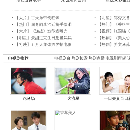
演员变身歌手
朱茵顺利当妈
庆祝58岁生
【大片】古天乐带伤狂奔
【明星】郑秀文备
【热门】周冬雨李治廷携手催泪
【热门】《香格里
【大片】《逆战》造型遭曝光
【视频】张国强《
【明星】景甜过完生日想当妈妈
【热剧】《美人心
【将映】五月天集体跨界拍电影
【热剧】姜文马苏
电视剧推荐
电视剧台
|
热剧检索
|
热剧点播
|
电视剧库
|
趣
跑马场
火流星
一日夫妻百日