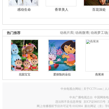
感动生命
香草美人
百花深处
热门推荐
动画片库
|
动画微博
|
动画梦工场
花园宝宝
爱探险的朵拉
燕尾侠
中央电视台网站
|
关于CCTV.com
|
人
中央广播电视总台 中国网络电
违法和不良信息举报
京ICP证060535号
网上传播视听节目许可证号 0102004
新出网证（京）字0