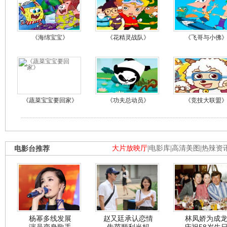
《海绵宝宝》
《花精灵战队》
《飞哥与小佛
《蔬菜宝宝要回家》
《功夫总动员》
《竞技大联盟
电影台推荐
大片放映厅
|
电影库
|
高清美图
|
热辣资
杨幂多线发展
赵又廷承认恋情
林凤娇为成