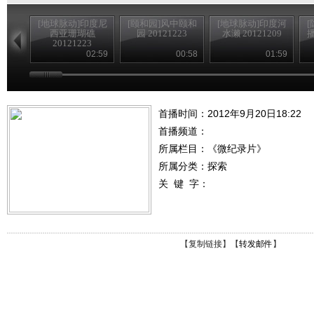
[地球脉动]印度尼
[颐和园]风中颐和
[地球脉动]印度河
西亚珊瑚礁
园 20121223
水濑 20121209
播
20121223
02:59
00:58
01:59
首播时间：2012年9月20日18:22
首播频道：
所属栏目：
《微纪录片》
所属分类：探索
关 键 字：
【
复制链接
】【
转发邮件
】