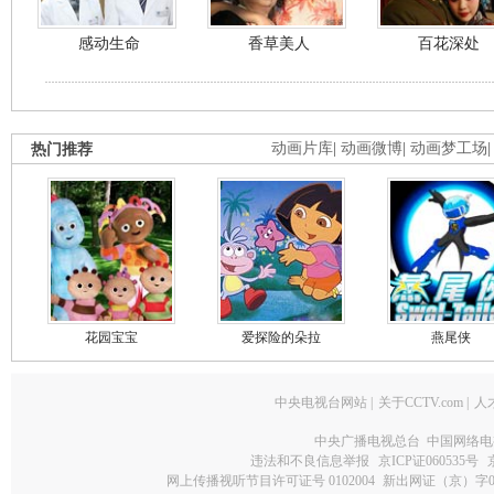
感动生命
香草美人
百花深处
热门推荐
动画片库
|
动画微博
|
动画梦工场
花园宝宝
爱探险的朵拉
燕尾侠
中央电视台网站
|
关于CCTV.com
|
人
中央广播电视总台 中国网络电
违法和不良信息举报
京ICP证060535号
网上传播视听节目许可证号 0102004
新出网证（京）字0