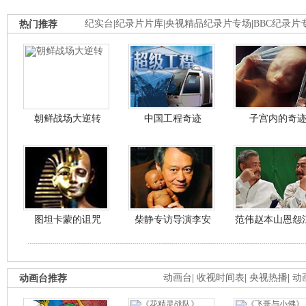
热门推荐
纪实台
|
纪录片片库
|
央视精品纪录片专场
|
BBC纪录片
朝鲜战场大逆转
中国工程奇迹
子宫内的奇
图坦卡蒙的诅咒
柴静专访导演李安
范伟赵本山恩怨
动画台推荐
动画台
|
收视时间表
|
央视热播
|
动