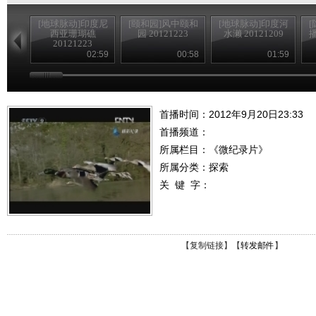
[地球脉动]印度尼
[颐和园]风中颐和
[地球脉动]印度河
西亚珊瑚礁
园 20121223
水濑 20121209
播
20121223
02:59
00:58
01:59
首播时间：2012年9月20日23:33
首播频道：
所属栏目：
《微纪录片》
所属分类：探索
关 键 字：
【
复制链接
】【
转发邮件
】