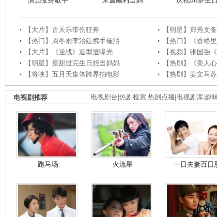
演员变身歌手
朱茵顺利当妈
庆祝58岁生
【大片】古天乐带伤狂奔
【明星】郑秀文备
【热门】周冬雨李治廷携手催泪
【热门】《香格里
【大片】《逆战》造型遭曝光
【视频】张国强《
【明星】景甜过完生日想当妈妈
【热剧】《美人心
【将映】五月天集体跨界拍电影
【热剧】姜文马苏
电视剧推荐
电视剧台
|
热剧检索
|
热剧点播
|
电视剧库
|
趣
跑马场
火流星
一日夫妻百日