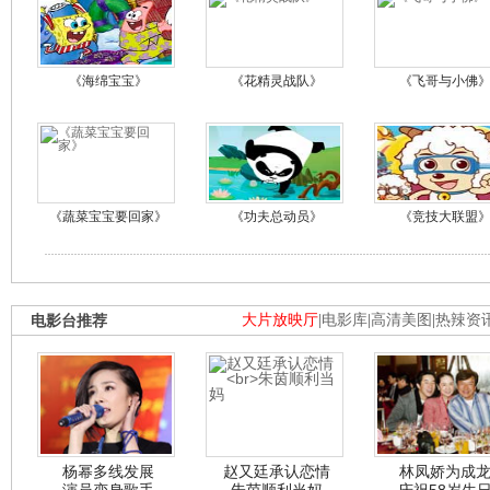
《海绵宝宝》
《花精灵战队》
《飞哥与小佛
《蔬菜宝宝要回家》
《功夫总动员》
《竞技大联盟
电影台推荐
大片放映厅
|
电影库
|
高清美图
|
热辣资
杨幂多线发展
赵又廷承认恋情
林凤娇为成