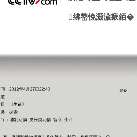
绋嶅悗灏濊瘯銆�
间：2012年4月27日22:40
锘�
频道：
栏目：
《生命》
分类：探索
 字：
哺乳动物
灵长类动物
智商
生命
，有一类哺乳动物拥有非凡的魅力，我们人类也属于这一分