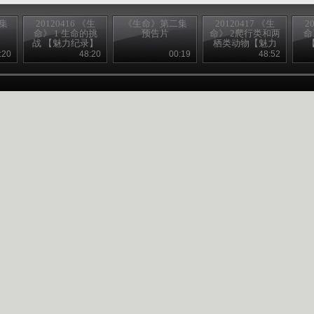
集
20120416 《生
《生命》第二集
20120417 《生
2
命》 1 生命的挑
预告片
命》 2爬行类和两
命
战 【魅力纪录】
栖类动物【魅力
纪录】
:20
48:20
00:19
48:52