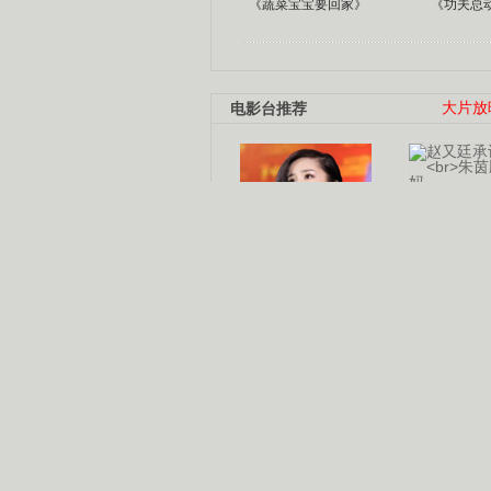
《蔬菜宝宝要回家》
《功夫总
电影台推荐
大片放
杨幂多线发展
赵又廷承
演员变身歌手
朱茵顺
【大片】古天乐带伤狂奔
【热门】周冬雨李治廷携手催泪
【大片】《逆战》造型遭曝光
【明星】景甜过完生日想当妈妈
【将映】五月天集体跨界拍电影