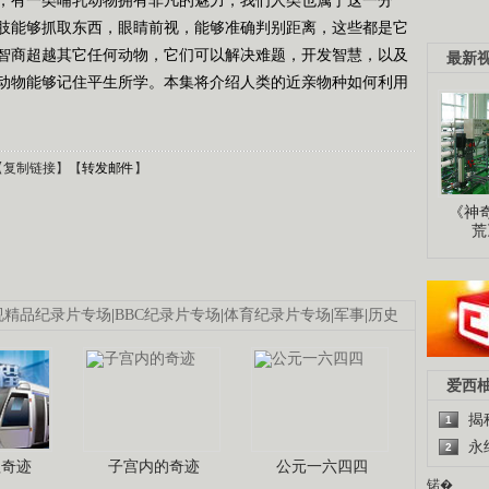
肢能够抓取东西，眼睛前视，能够准确判别距离，这些都是它
智商超越其它任何动物，它们可以解决难题，开发智慧，以及
最新
动物能够记住平生所学。本集将介绍人类的近亲物种如何利用
【
复制链接
】【
转发邮件
】
《神
荒
视精品纪录片专场
|
BBC纪录片专场
|
体育纪录片专场
|
军事
|
历史
爱西
揭
1
永
2
程奇迹
子宫内的奇迹
公元一六四四
锘�