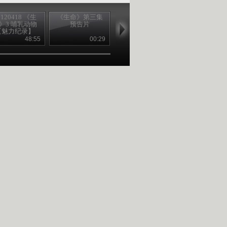
0120418 《生
《生命》第三集
《生命》第四集
20120419 《
》3 哺乳动物
预告片
预告片
命》 4 鱼 【
【魅力纪录】
纪录】
48:55
00:29
00:29
48