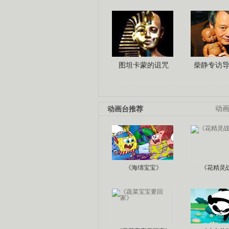
图坦卡蒙的诅咒
柴静专访
动画台推荐
动
《海绵宝宝》
《花精灵