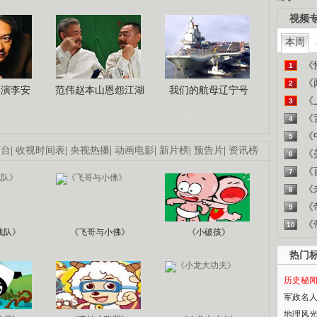
视频
本周
《
1
《
2
导演李安
范伟赵本山恩怨江湖
我们的航母辽宁号
《
3
《
4
《
5
画台
|
收视时间表
|
央视热播
|
动画电影
|
新片榜
|
预告片
|
资讯榜
《
6
《
7
《
8
《
9
《
10
战队》
《飞哥与小佛》
《小破孩》
热门
历史秘
军政名
地理风