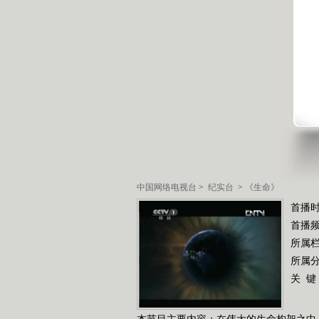
中国网络电视台
>
纪实台
>
《生命》
首播时
首播
所属
所属
关 键
本节目主要内容：在伟大的生命构架之中