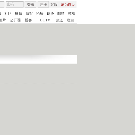
登录
注册
客服
设为首页
城
社区
微博
博客
论坛
访谈
邮箱
游戏
画片
公开课
播客
|
CCTV
频道
栏目
】