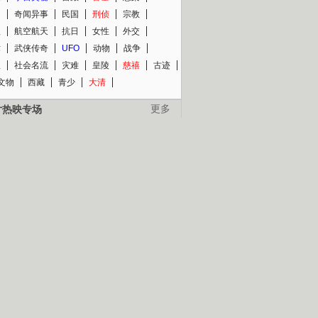
知
奇闻异事
民国
刑侦
宗教
程
航空航天
抗日
女性
外交
术
武侠传奇
UFO
动物
战争
星
社会名流
灾难
皇陵
慈禧
古迹
文物
西藏
青少
大清
片热映专场
更多
BC纪录片专场
央视精品纪录片