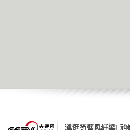
瀵逛笉璧凤紝鍙兘