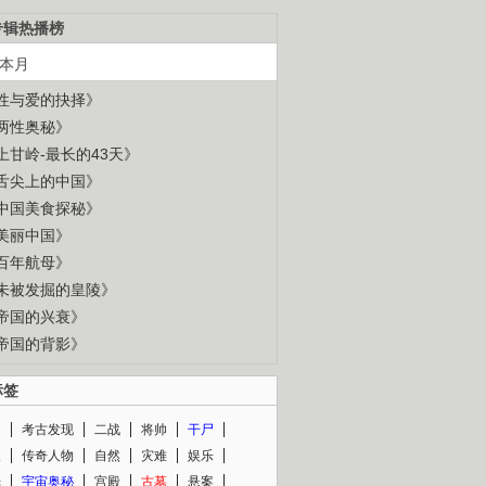
专辑热播榜
本月
性与爱的抉择》
两性奥秘》
上甘岭-最长的43天》
舌尖上的中国》
中国美食探秘》
美丽中国》
百年航母》
未被发掘的皇陵》
帝国的兴衰》
帝国的背影》
标签
闻
考古发现
二战
将帅
干尸
人
传奇人物
自然
灾难
娱乐
光
宇宙奥秘
宫殿
古墓
悬案