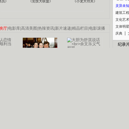
动员》
《竞技大联盟》
《小龙大功夫》
灵异未
建筑工
文化艺
文体明
映厅
|
电影库
|
高清美图
|
热辣资讯
|
新片速递
|
精品栏目
|
电影滚播
庆典
纪录
认恋情
林凤娇为成龙
大胆为舒淇说话
利当妈
庆祝58岁生日
余文乐义气相挺
【明星】郑秀文备嫁衣等求婚
B
【热门】《香格里拉》全集在线看
【视频】张国强《王海涛今年41》
锘�
【热剧】《美人心计》在线观看
【热剧】姜文马苏《女人如花》全集