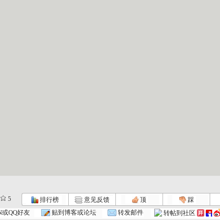
5
排行榜
意见反馈
顶
踩
N或QQ好友
贴到博客或论坛
转发邮件
转帖到社区