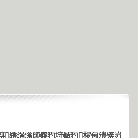
鏄綉缁滃師鍥犳垨鏃犳椤甸潰锛岃