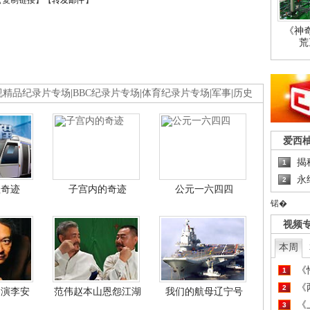
【
复制链接
】【
转发邮件
】
《神
荒
视精品纪录片专场
|
BBC纪录片专场
|
体育纪录片专场
|
军事
|
历史
爱西
揭
1
永
2
程奇迹
子宫内的奇迹
公元一六四四
锘�
视频
本周
《
1
《
2
导演李安
范伟赵本山恩怨江湖
我们的航母辽宁号
《
3