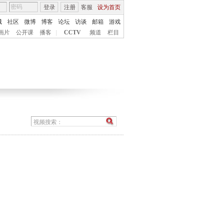
登录
注册
客服
设为首页
城
社区
微博
博客
论坛
访谈
邮箱
游戏
画片
公开课
播客
|
CCTV
频道
栏目