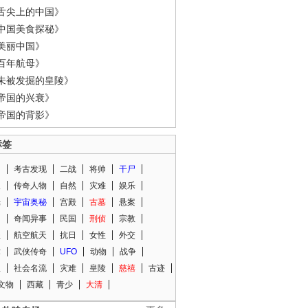
舌尖上的中国》
中国美食探秘》
美丽中国》
百年航母》
未被发掘的皇陵》
帝国的兴衰》
帝国的背影》
标签
闻
考古发现
二战
将帅
干尸
人
传奇人物
自然
灾难
娱乐
光
宇宙奥秘
宫殿
古墓
悬案
知
奇闻异事
民国
刑侦
宗教
程
航空航天
抗日
女性
外交
术
武侠传奇
UFO
动物
战争
星
社会名流
灾难
皇陵
慈禧
古迹
文物
西藏
青少
大清