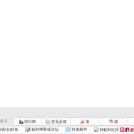
5
排行榜
意见反馈
顶
踩
N或QQ好友
贴到博客或论坛
转发邮件
转帖到社区