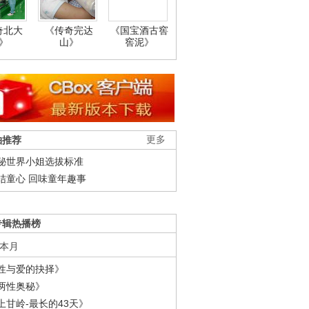
奇北大
《传奇完达
《国宝酒古窖
》
山》
窖泥》
柚推荐
更多
秘世界小姐选拔标准
结童心 回味童年趣事
专辑热播榜
本月
性与爱的抉择》
两性奥秘》
上甘岭-最长的43天》