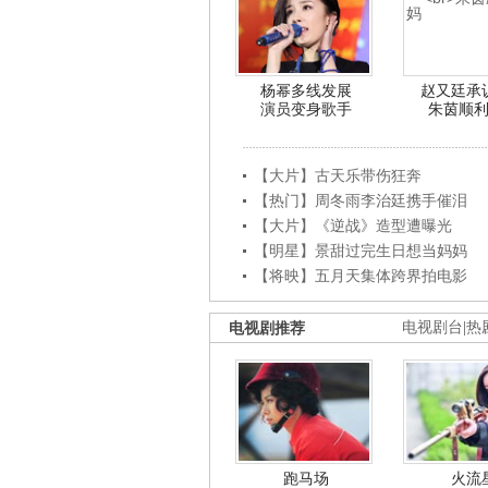
杨幂多线发展
赵又廷承
演员变身歌手
朱茵顺
【大片】古天乐带伤狂奔
【热门】周冬雨李治廷携手催泪
【大片】《逆战》造型遭曝光
【明星】景甜过完生日想当妈妈
【将映】五月天集体跨界拍电影
电视剧推荐
电视剧台
|
热
跑马场
火流