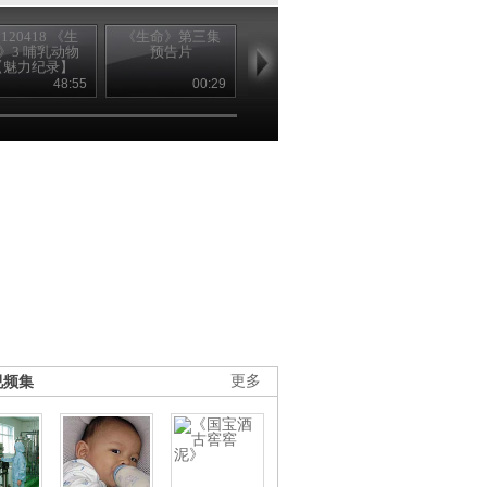
0120418 《生
《生命》第三集
《生命》第四集
20120419 《
》3 哺乳动物
预告片
预告片
命》 4 鱼 【
【魅力纪录】
纪录】
48:55
00:29
00:29
48
视频集
更多