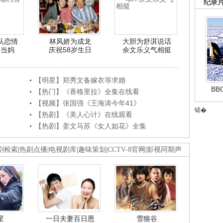
纪录
认恋情
林凤娇为成龙
大胆为舒淇说话
利当妈
庆祝58岁生日
余文乐义气相挺
【明星】郑秀文备嫁衣等求婚
B
【热门】《香格里拉》全集在线看
【视频】张国强《王海涛今年41》
锘�
【热剧】《美人心计》在线观看
【热剧】姜文马苏《女人如花》全集
剧检索
|
热剧点播
|
电视剧库
|
趣味策划
|
CCTV-8官网
|
影视同期声
星
一日夫妻百日恩
雪狼谷