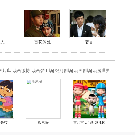
美人
百花深处
暗香
画片库
|
动画微博
|
动画梦工场
|
银河剧场
|
动画剧场
|
动漫世界
的朵拉
燕尾侠
蕾比宝贝与哈派乐园