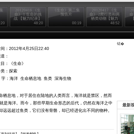
集
20120416 《生
《生命》第二集
20120417 《生
2
命》 1 生命的挑
预告片
命》 2爬行类和两
命
战 【魅力纪录】
栖类动物【魅力
纪录】
:20
48:20
00:19
48:52
锘�
间：2012年4月25日22:40
频道：
栏目：
《生命》
分类：探索
 字：
海洋
生命栖息地
鱼类
深海生物
命栖息地，对于居住在陆地的人类而言，海洋就是禁区，然而
方就是海洋。而今，那些早期生命形态的后代，仍然在海洋之中
最新
却远远超过鱼类，它们没有骨骼，却已经进化出不同的物种。