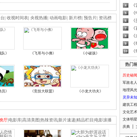
《
4
《
5
画台
|
收视时间表
|
央视热播
|
动画电影
|
新片榜
|
预告片
|
资讯榜
《
6
《
7
《
8
《
9
《
10
战队》
《飞哥与小佛》
《小破孩》
热门
历史秘
军政名
地理风
动员》
《竞技大联盟》
《小龙大功夫》
灵异未
建筑工
文化艺
文体明
映厅
|
电影库
|
高清美图
|
热辣资讯
|
新片速递
|
精品栏目
|
电影滚播
庆典