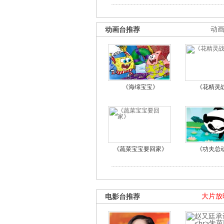
动画台推荐
动
《海绵宝宝》
《花精灵
《蔬菜宝宝要回家》
《功夫总
电影台推荐
大片放