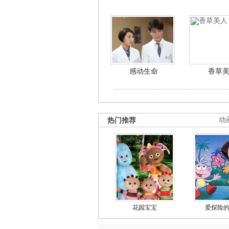
感动生命
香草
热门推荐
动
花园宝宝
爱探险