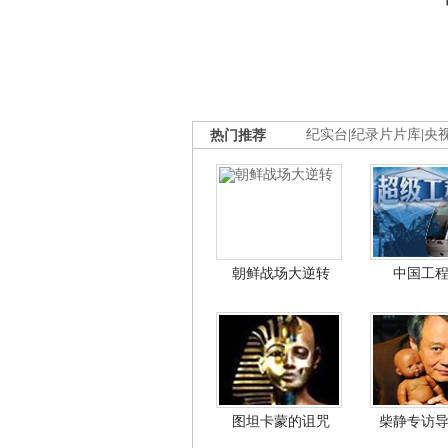
热门推荐
纪实台
|
纪录片片库
|
央
朝鲜战场大逆转
中国工
图坦卡蒙的诅咒
柴静专访