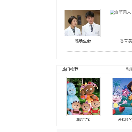
感动生命
香草
热门推荐
动
花园宝宝
爱探险