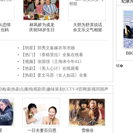
纪录
认恋情
林凤娇为成龙
大胆为舒淇说话
利当妈
庆祝58岁生日
余文乐义气相挺
【明星】郑秀文备嫁衣等求婚
B
【热门】《香格里拉》全集在线看
【视频】张国强《王海涛今年41》
锘�
【热剧】《美人心计》在线观看
【热剧】姜文马苏《女人如花》全集
剧检索
|
热剧点播
|
电视剧库
|
趣味策划
|
CCTV-8官网
|
影视同期声
星
一日夫妻百日恩
雪狼谷