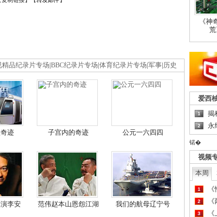
【
复制链接
】【
转发邮件
】
《神
荒
视精品纪录片专场
|
BBC纪录片专场
|
体育纪录片专场
|
军事
|
历史
爱西
揭
1
永
2
程奇迹
子宫内的奇迹
公元一六四四
锘�
视频
本周
《
1
《
2
导演李安
范伟赵本山恩怨江湖
我们的航母辽宁号
《
3