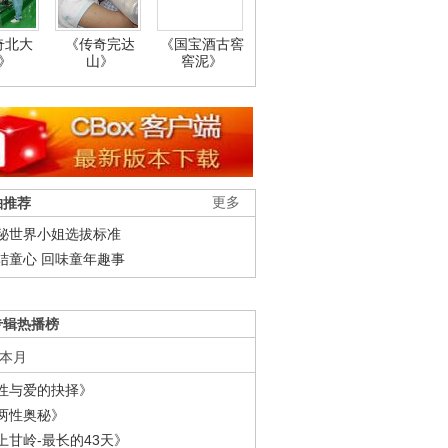
奇北大
《传奇完达
《国宝酒古窖
》
山》
窖泥》
柚推荐
更多
秘世界小姐选拔标准
结童心 回味童年趣事
专辑热播榜
本月
性与爱的抉择》
两性奥秘》
上甘岭-最长的43天》