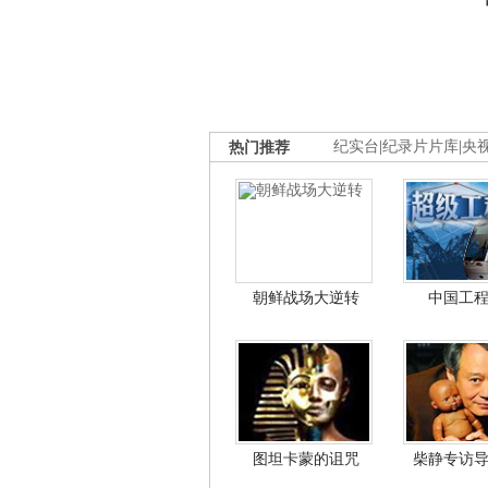
热门推荐
纪实台
|
纪录片片库
|
央
朝鲜战场大逆转
中国工
图坦卡蒙的诅咒
柴静专访