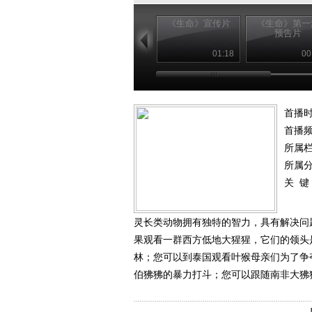
《生命》宣传片
《生命》第一
预告片
01:18
00
首播时
首播
所属
所属
关 键
灵长类动物拥有独特的智力，具有解决问
果观看一群西方低地大猩猩，它们的领头
林；您可以到泰国观看叶猴母亲们为了争
伯狒狒的暴力打斗；您可以跟随南非大狒