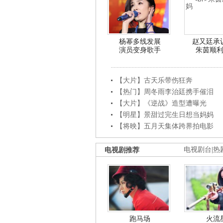
杨幂多线发展
赵又廷承
演员变身歌手
朱茵顺
【大片】古天乐带伤狂奔
【热门】周冬雨李治廷携手催泪
【大片】《逆战》造型遭曝光
【明星】景甜过完生日想当妈妈
【将映】五月天集体跨界拍电影
电视剧推荐
电视剧台
|
热
跑马场
火流