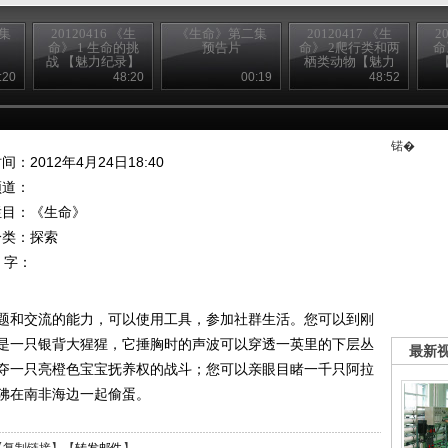
集
20120416 《生
《生命》第二集
20120417 《生
2
命》 1 生命的挑
预告片
命》 2爬行类和两
命
战 【魅力纪录】
栖类动物【魅力
纪录】
:20
48:20
00:19
48:52
锘�
间：2012年4月24日18:40
频道：
栏目：
《生命》
分类：探索
 字：
题和交流的能力，可以使用工具，参加社群生活。您可以到刚
是一只银背大猩猩，它捶胸时的声波可以穿透一英里的下层丛
最新
夺一只亮橙色宝宝抚养权的战斗；您可以亲眼目睹一千只阿拉
狒在南非海边一起偷蛋。