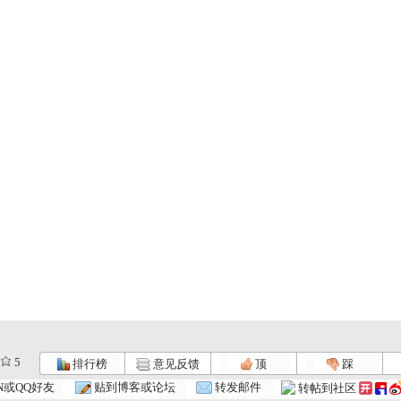
5
排行榜
意见反馈
顶
踩
N或QQ好友
贴到博客或论坛
转发邮件
转帖到社区