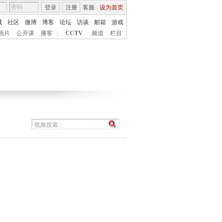
登录
注册
客服
设为首页
城
社区
微博
博客
论坛
访谈
邮箱
游戏
画片
公开课
播客
|
CCTV
频道
栏目