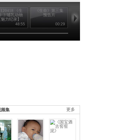
0120418 《生
《生命》第三集
《生命》第四集
20120419 《
》3 哺乳动物
预告片
预告片
命》 4 鱼 【
【魅力纪录】
纪录】
48:55
00:29
00:29
48
视频集
更多