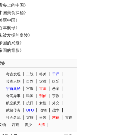
舌尖上的中国》
中国美食探秘》
美丽中国》
百年航母》
未被发掘的皇陵》
帝国的兴衰》
帝国的背影》
标签
闻
考古发现
二战
将帅
干尸
人
传奇人物
自然
灾难
娱乐
光
宇宙奥秘
宫殿
古墓
悬案
知
奇闻异事
民国
刑侦
宗教
程
航空航天
抗日
女性
外交
术
武侠传奇
UFO
动物
战争
星
社会名流
灾难
皇陵
慈禧
古迹
文物
西藏
青少
大清