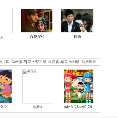
美人
百花深处
暗香
画片库
|
动画微博
|
动画梦工场
|
银河剧场
|
动画剧场
|
动漫世界
的朵拉
燕尾侠
蕾比宝贝与哈派乐园