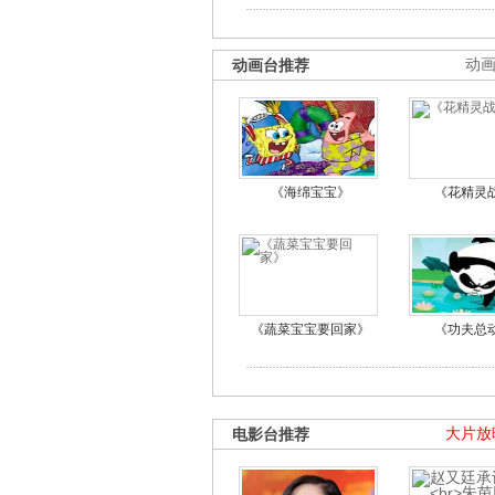
动画台推荐
动
《海绵宝宝》
《花精灵
《蔬菜宝宝要回家》
《功夫总
电影台推荐
大片放