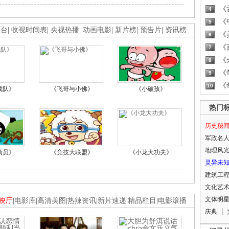
《
4
《
5
画台
|
收视时间表
|
央视热播
|
动画电影
|
新片榜
|
预告片
|
资讯榜
《
6
《
7
《
8
《
9
《
10
战队》
《飞哥与小佛》
《小破孩》
热门
历史秘
军政名
地理风
动员》
《竞技大联盟》
《小龙大功夫》
灵异未
建筑工
文化艺
文体明
映厅
|
电影库
|
高清美图
|
热辣资讯
|
新片速递
|
精品栏目
|
电影滚播
庆典