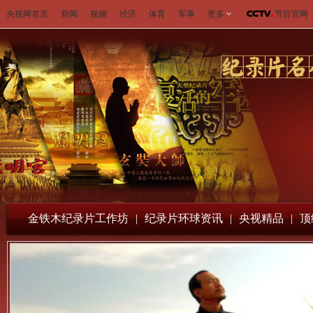
央视网首页
新闻
视频
经济
体育
军事
更多
节目官网
金铁木纪录片工作坊
|
纪录片环球资讯
|
央视精品
|
顶