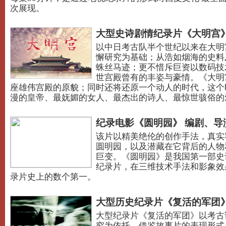
次展现。
大型史诗剧情纪录片《大明宫》
以中日考古队半个世纪以来在大明
懈研究为基础；从浩如烟海的史料
蛛丝马迹；更不惜斥巨资以数码技
世宫殿曾有的丰姿与豪情。《大明
座雄伟宫殿的原貌；同时还将还原一个动人的时代，这个
漫的皇帝、最妩媚的女人、最杰出的诗人、最惊世骇俗的
纪录电影《圆明园》 编剧、导
该片以精美绝伦的创作手法，真实
圆明园，以及潜藏在它背后的人物
巨变。《圆明园》是我国第一部史
纪录片，在三维技术手法和影象效
录片史上的数个第一。
大型历史纪录片《复活的军团》
大型纪录片《复活的军团》以考古
究为依托，借鉴故事片的表现形式