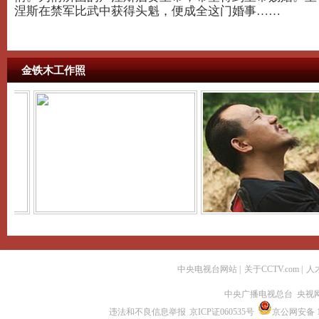
涅斯在禁军比武中获得头魁，便成全这门婚事……
金铁木工作照
中央电视台网站
|
关于CCTV.com
|
人
中央广播电视总台 央视
违法和不良信息举报
京ICP证060535号
京公网安备 11