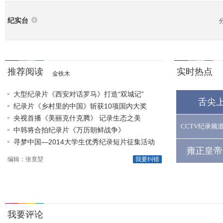
纪实台
推荐阅读
实时热点
金铁木
大型纪录片《西安对话罗马》打造“双城记”
舌尖
纪录片《乡村里的中国》斩获10项国内大奖
央视首播《美丽克什克腾》 记录生态之美
CCTV纪录频
中韩将合拍纪录片《万历朝鲜战争》
寻梦中国—2014大学生优秀纪录短片征集活动
雍正皇帝
编辑：张竟堃
我要纠错