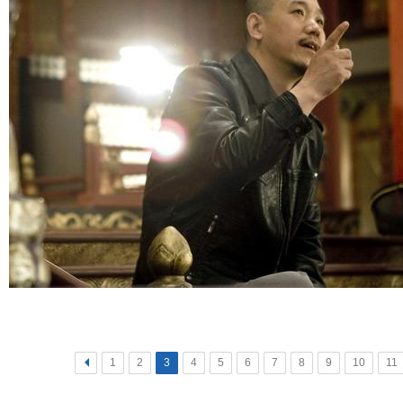
<
1
2
3
4
5
6
7
8
9
10
11