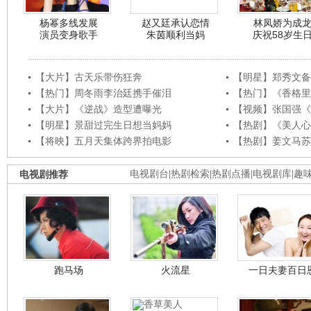
杨幂多线发展
赵又廷承认恋情
林凤娇为成
演员变身歌手
朱茵顺利当妈
庆祝58岁生
【大片】古天乐带伤狂奔
【明星】郑秀文备
【热门】周冬雨李治廷携手催泪
【热门】《香格里
【大片】《逆战》造型遭曝光
【视频】张国强《
【明星】景甜过完生日想当妈妈
【热剧】《美人心
【将映】五月天集体跨界拍电影
【热剧】姜文马苏
电视剧推荐
电视剧台
|
热剧检索
|
热剧点播
|
电视剧库
|
趣
跑马场
火流星
一日夫妻百日