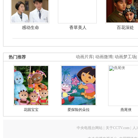
感动生命
香草美人
百花深处
热门推荐
动画片库
|
动画微博
|
动画梦工场
花园宝宝
爱探险的朵拉
燕尾侠
中央电视台网站
|
关于CCTV.com
|
人