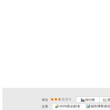
5
评分
排行榜
意
MSN或QQ好友
贴到博客或
分享