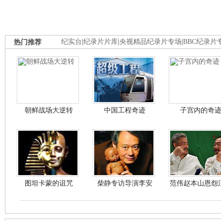
热门推荐
纪实台
|
纪录片片库
|
央视精品纪录片专场
|
BBC纪录片
朝鲜战场大逆转
中国工程奇迹
子宫内的奇
图坦卡蒙的诅咒
柴静专访导演李安
范伟赵本山恩怨