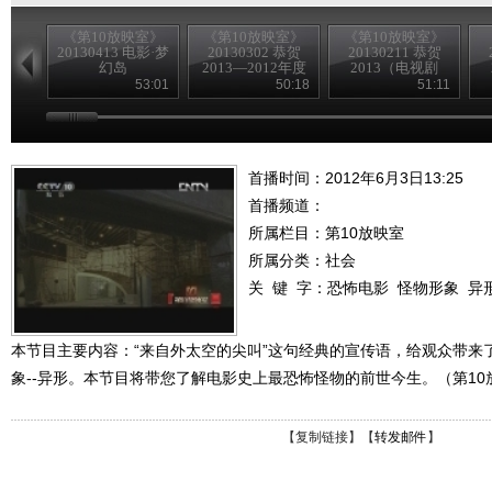
《第10放映室》
《第10放映室》
《第10放映室》
20130413 电影·梦
20130302 恭贺
20130211 恭贺
幻岛
2013—2012年度
2013（电视剧
电影回顾（夏季
版）今夕往昔
53:01
50:18
51:11
篇）
——古装篇
首播时间：2012年6月3日13:25
首播频道：
所属栏目：
第10放映室
所属分类：社会
关 键 字：
恐怖电影
怪物形象
异
本节目主要内容：“来自外太空的尖叫”这句经典的宣传语，给观众带来
象--异形。本节目将带您了解电影史上最恐怖怪物的前世今生。（第10放映
【
复制链接
】【
转发邮件
】