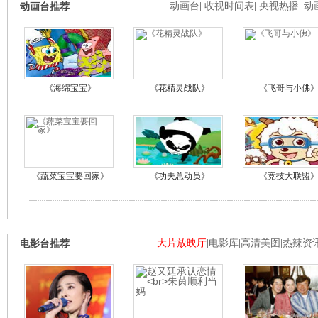
动画台推荐
动画台
|
收视时间表
|
央视热播
|
动
《海绵宝宝》
《花精灵战队》
《飞哥与小佛
《蔬菜宝宝要回家》
《功夫总动员》
《竞技大联盟
电影台推荐
大片放映厅
|
电影库
|
高清美图
|
热辣资