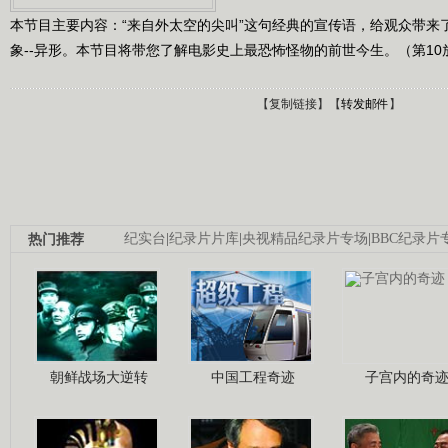
本节目主要内容：“来自外太空的尖叫”这句经典的宣传语，给观众带来
象--异形。本节目将带您了解电影史上最恐怖怪物的前世今生。（第10放映
【
复制链接
】【
转发邮件
】
热门推荐
纪实台
|
纪录片片库
|
央视精品纪录片专场
|
BBC纪录片
朝鲜战场大逆转
中国工程奇迹
子宫内的奇