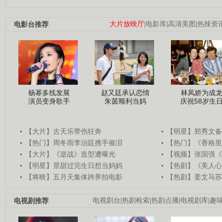
电影台推荐
大片放映厅
|
电影库
|
高清美图
|
热辣资
杨幂多线发展
赵又廷承认恋情
林凤娇为成
演员变身歌手
朱茵顺利当妈
庆祝58岁生
【大片】古天乐带伤狂奔
【明星】郑秀文备
【热门】周冬雨李治廷携手催泪
【热门】《香格里
【大片】《逆战》造型遭曝光
【视频】张国强《
【明星】景甜过完生日想当妈妈
【热剧】《美人心
【将映】五月天集体跨界拍电影
【热剧】姜文马苏
电视剧推荐
电视剧台
|
热剧检索
|
热剧点播
|
电视剧库
|
趣