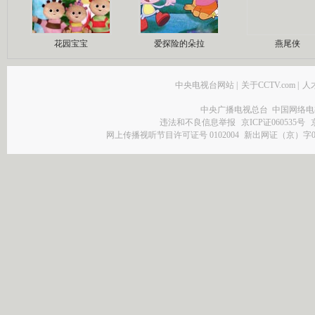
花园宝宝
爱探险的朵拉
燕尾侠
中央电视台网站
|
关于CCTV.com
|
人
中央广播电视总台 中国网络电
违法和不良信息举报
京ICP证060535号
网上传播视听节目许可证号 0102004
新出网证（京）字0