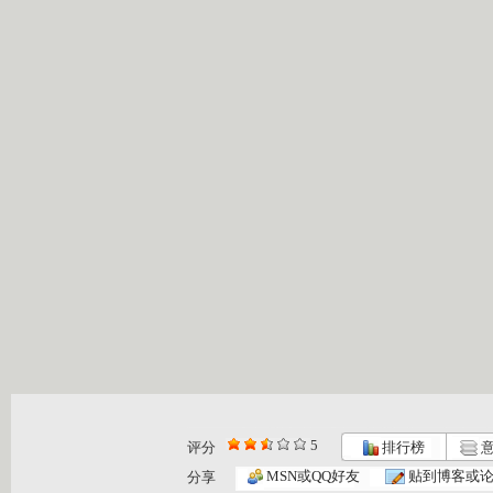
5
评分
排行榜
意
MSN或QQ好友
贴到博客或
分享