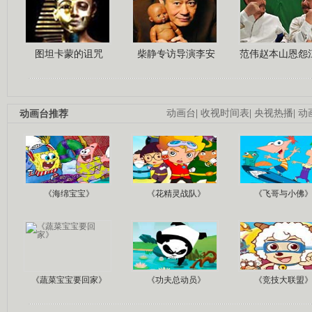
图坦卡蒙的诅咒
柴静专访导演李安
范伟赵本山恩怨
动画台推荐
动画台
|
收视时间表
|
央视热播
|
动
《海绵宝宝》
《花精灵战队》
《飞哥与小佛
《蔬菜宝宝要回家》
《功夫总动员》
《竞技大联盟