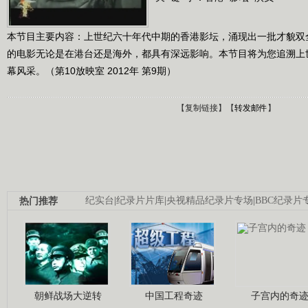
本节目主要内容：上世纪六十年代中期的香港影坛，涌现出一批才貌双
的电影无论是在港台还是海外，都具有深远影响。本节目将为您追溯上
幕风采。（第10放映室 2012年 第9期）
【
复制链接
】【
转发邮件
】
热门推荐
纪实台
|
纪录片片库
|
央视精品纪录片专场
|
BBC纪录片
朝鲜战场大逆转
中国工程奇迹
子宫内的奇