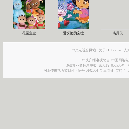
花园宝宝
爱探险的朵拉
燕尾侠
中央电视台网站
|
关于CCTV.com
|
人
中央广播电视总台 中国网络电
违法和不良信息举报
京ICP证060535号
网上传播视听节目许可证号 0102004
新出网证（京）字0