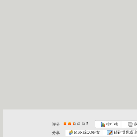
5
评分
排行榜
意
MSN或QQ好友
贴到博客或
分享