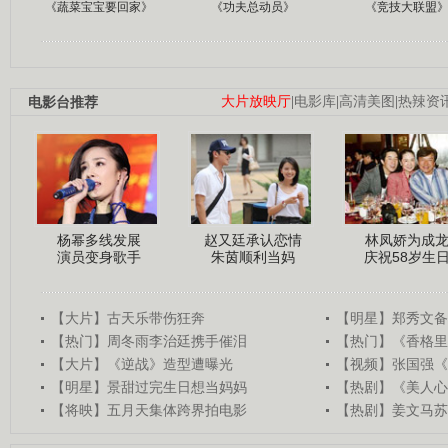
《蔬菜宝宝要回家》
《功夫总动员》
《竞技大联盟
电影台推荐
大片放映厅
|
电影库
|
高清美图
|
热辣资
杨幂多线发展
赵又廷承认恋情
林凤娇为成
演员变身歌手
朱茵顺利当妈
庆祝58岁生
【大片】古天乐带伤狂奔
【明星】郑秀文备
【热门】周冬雨李治廷携手催泪
【热门】《香格里
【大片】《逆战》造型遭曝光
【视频】张国强《
【明星】景甜过完生日想当妈妈
【热剧】《美人心
【将映】五月天集体跨界拍电影
【热剧】姜文马苏