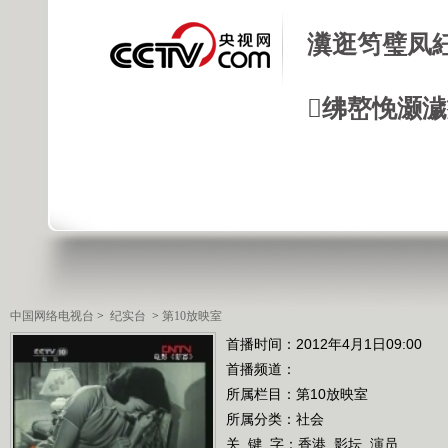
瀵逛笉璧凤
绋嶅悗灏
中国网络电视台
>
纪实台
>
第10放映室
首播时间：2012年4月1日09:00
首播频道：
所属栏目：
第10放映室
所属分类：社会
关 键 字：
香港
影坛
演员