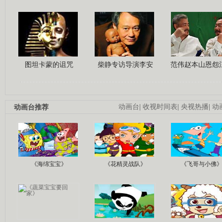
图坦卡蒙的诅咒
柴静专访导演李安
范伟赵本山恩怨
动画台推荐
动画台
|
收视时间表
|
央视热播
|
动
《海绵宝宝》
《花精灵战队》
《飞哥与小佛