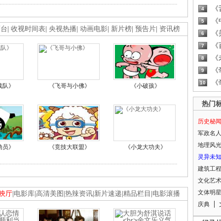
《
4
《
5
画台
|
收视时间表
|
央视热播
|
动画电影
|
新片榜
|
预告片
|
资讯榜
《
6
《
7
《
8
《
9
《
10
战队》
《飞哥与小佛》
《小破孩》
热门
历史秘
军政名
地理风
动员》
《竞技大联盟》
《小龙大功夫》
灵异未
建筑工
文化艺
文体明
映厅
|
电影库
|
高清美图
|
热辣资讯
|
新片速递
|
精品栏目
|
电影滚播
庆典