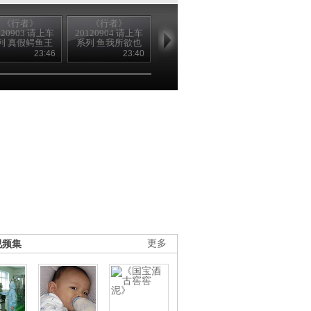
《行者》
《行者》
《行者》
《行者》
120903 请上车
20120904 请上车
20120905 请上车
20120906 请
列 真假鳄鱼王
系列 鱼我所欲也
系列 东港有三宝
系列 别叫我
23:46
23:40
23:36
23
视频集
更多