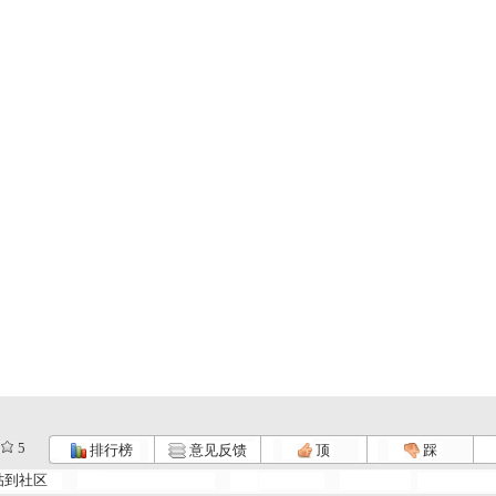
5
排行榜
意见反馈
顶
踩
帖到社区