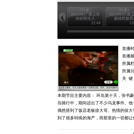
《行者》
《行者》
20120827 请上车
20120828 请
你好陌生人
最炫民族风
22:49
23
首播时
首播
所属
所属
关 键
本期节目主要内容： 环岛第十天，张书
岛骑行中，期间还出了不少乌龙事件。他
偶然搭到了饭店老板徐大哥。热情的徐大
到了很多特殊的海产，而那里的一切都让他大