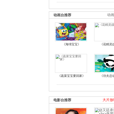
动画台推荐
动
《海绵宝宝》
《花精灵
《蔬菜宝宝要回家》
《功夫总
电影台推荐
大片放