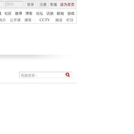
登录
注册
客服
设为首页
城
社区
微博
博客
论坛
访谈
邮箱
游戏
画片
公开课
播客
|
CCTV
频道
栏目