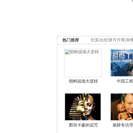
热门推荐
纪实台
|
纪录片片库
|
央
朝鲜战场大逆转
中国工
图坦卡蒙的诅咒
柴静专访