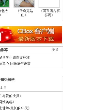
奇北大
《传奇完达
《国宝酒古窖
》
山》
窖泥》
柚推荐
更多
秘世界小姐选拔标准
结童心 回味童年趣事
专辑热播榜
本月
性与爱的抉择》
两性奥秘》
上甘岭-最长的43天》