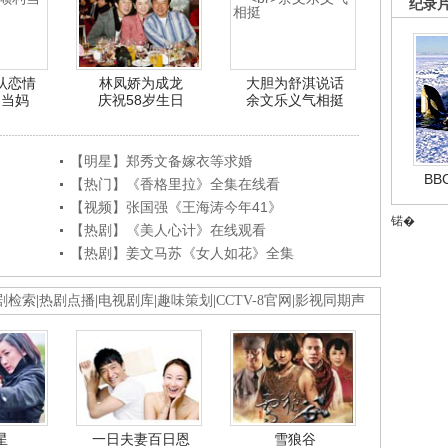
纪录
认恋情
林凤娇为成龙
大胆为舒淇说话
利当妈
庆祝58岁生日
余文乐义气相挺
【明星】郑秀文备嫁衣等求婚
B
【热门】《香格里拉》全集在线看
【视频】张国强《王海涛今年41》
锘�
【热剧】《美人心计》在线观看
【热剧】姜文马苏《女人如花》全集
剧检索
|
热剧点播
|
电视剧库
|
趣味策划
|
CCTV-8官网
|
影视同期声
星
一日夫妻百日恩
雪狼谷