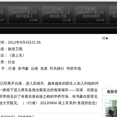
《行者》
《行者》
《行者》
上车
20120829 请上车
20120830 请上车
20120831 请上车
20
我不是坏人
老鼠爱上猫
有胆你就吃
系
:37
23:48
23:36
23:44
锘�
间：2012年9月4日21:35
频道：
旅游卫视
栏目：
《请上车》
分类：社会
 字：
行者
张书豪
台南
东港
环岛骑行
华侨市场
豪已经离开台南，进入高雄市。越来越多的陌生人加入到他的环
一路南下进入屏东县渔业最发达的海港城市——东港，在路边
最新
哥带他见识了有着东港命脉之称的华侨市场，张书豪在那里见
开眼见。（《行者》 20120904 请上车系列 鱼我所欲也）