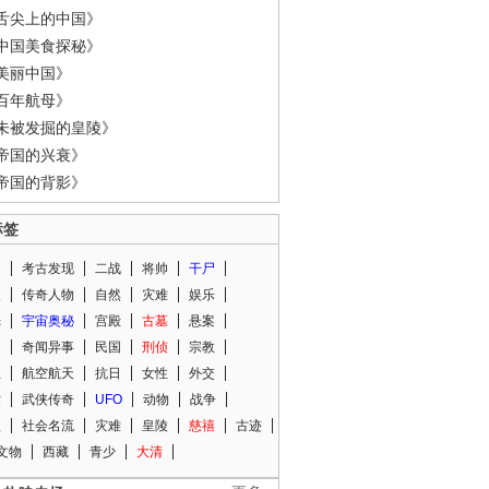
舌尖上的中国》
中国美食探秘》
美丽中国》
百年航母》
未被发掘的皇陵》
帝国的兴衰》
帝国的背影》
标签
闻
考古发现
二战
将帅
干尸
人
传奇人物
自然
灾难
娱乐
光
宇宙奥秘
宫殿
古墓
悬案
知
奇闻异事
民国
刑侦
宗教
程
航空航天
抗日
女性
外交
术
武侠传奇
UFO
动物
战争
星
社会名流
灾难
皇陵
慈禧
古迹
文物
西藏
青少
大清