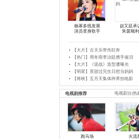
杨幂多线发展
赵又廷承
演员变身歌手
朱茵顺
【大片】古天乐带伤狂奔
【热门】周冬雨李治廷携手催泪
【大片】《逆战》造型遭曝光
【明星】景甜过完生日想当妈妈
【将映】五月天集体跨界拍电影
电视剧推荐
电视剧台
|
热
跑马场
火流