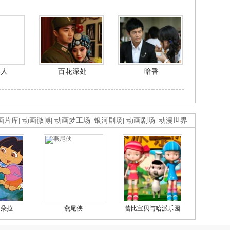
美人
百花深处
暗香
画片库
|
动画微博
|
动画梦工场
|
银河剧场
|
动画剧场
|
动漫世界
的朵拉
燕尾侠
蕾比宝贝与哈派乐园