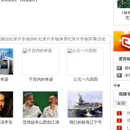
【
复制链接
】【
转发邮件
】
《神
荒
视精品纪录片专场
|
BBC纪录片专场
|
体育纪录片专场
|
军事
|
历史
爱西
揭
1
永
2
程奇迹
子宫内的奇迹
公元一六四四
锘�
视频
本周
《
1
《
2
导演李安
范伟赵本山恩怨江湖
我们的航母辽宁号
《
3