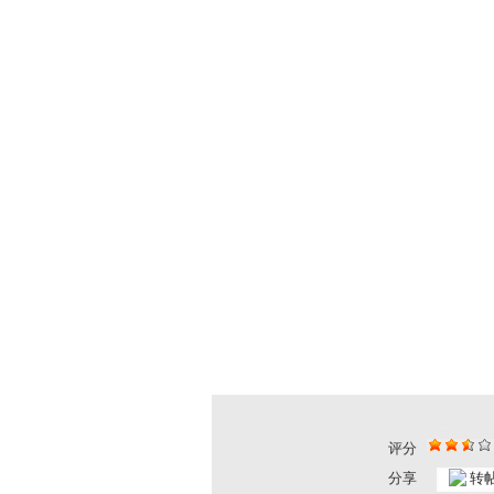
评分
分享
转