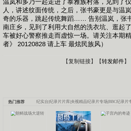
温岚和多乃一起走进了泰雅族村落，见到了
人，讲述纹面传统，之后，张书豪更是与温
奇的乐器，跳起传统舞蹈…… 告别温岚，张
南庄乡，见到了利用大自然的洗衣坑、逛起
车被好心警察推走而虚惊一场。请关注本期
者》 20120828 请上车 最炫民族风）
【
复制链接
】【
转发邮件
】
热门推荐
纪实台
|
纪录片片库
|
央视精品纪录片专场
|
BBC纪录片