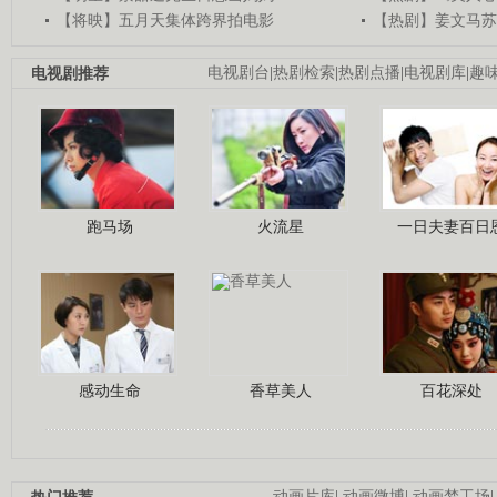
【将映】五月天集体跨界拍电影
【热剧】姜文马苏
电视剧推荐
电视剧台
|
热剧检索
|
热剧点播
|
电视剧库
|
趣
跑马场
火流星
一日夫妻百日
感动生命
香草美人
百花深处
动画片库
|
动画微博
|
动画梦工场