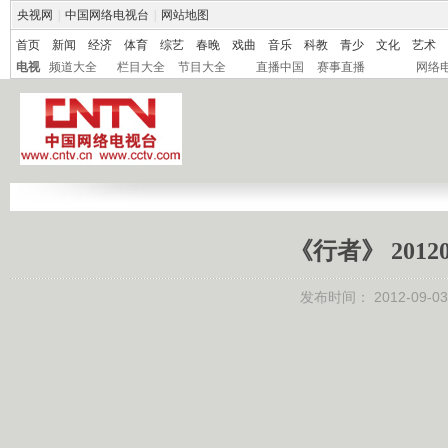
央视网
|
中国网络电视台
|
网站地图
首页
新闻
经济
体育
综艺
春晚
戏曲
音乐
科教
青少
文化
艺术
电视
频道大全
栏目大全
节目大全
直播中国
赛事直播
网络
《行者》 2012
发布时间：
2012-09-03