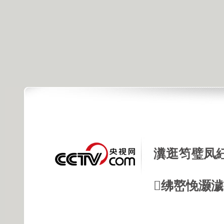
瀵逛笉璧凤
绋嶅悗灏