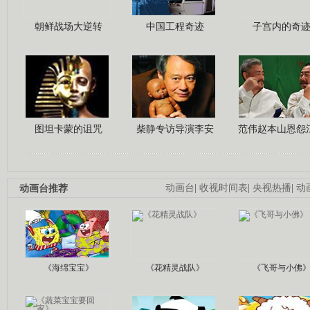
朝鲜战场大逆转
中国工程奇迹
子宫内的奇
图坦卡蒙的诅咒
柴静专访导演李安
范伟赵本山恩怨
动画台推荐
动画台
|
收视时间表
|
央视热播
|
动
《海绵宝宝》
《花精灵战队》
《飞哥与小佛