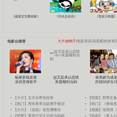
《蔬菜宝宝要回家》
《功夫总动员》
《竞技大联盟
电影台推荐
大片放映厅
|
电影库
|
高清美图
|
热辣资
杨幂多线发展
赵又廷承认恋情
林凤娇为成
演员变身歌手
朱茵顺利当妈
庆祝58岁生
【大片】古天乐带伤狂奔
【明星】郑秀文备
【热门】周冬雨李治廷携手催泪
【热门】《香格里
【大片】《逆战》造型遭曝光
【视频】张国强《
【明星】景甜过完生日想当妈妈
【热剧】《美人心