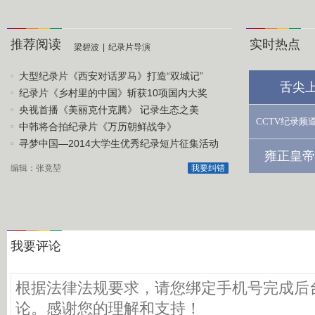
推荐阅读
实时热点
梁碧波
|
纪录片导演
大型纪录片《西安对话罗马》打造“双城记”
舌尖
纪录片《乡村里的中国》斩获10项国内大奖
央视首播《美丽克什克腾》 记录生态之美
CCTV纪录频
中韩将合拍纪录片《万历朝鲜战争》
寻梦中国—2014大学生优秀纪录短片征集活动
雍正皇帝
编辑：张竟堃
我要纠错