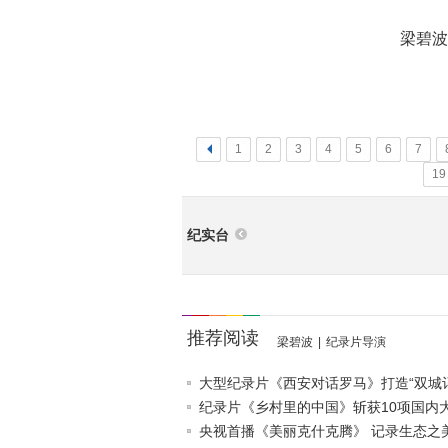
梁碧波
<
1
2
3
4
5
6
7
19
纪实台
推荐阅读
梁碧波
|
纪录片导演
大型纪录片《西安对话罗马》打造“双城记
纪录片《乡村里的中国》斩获10项国内
央视首播《美丽克什克腾》 记录生态之