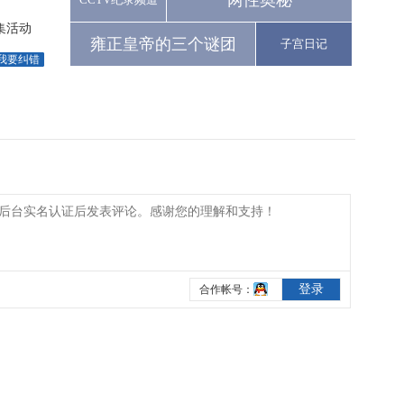
两性奥秘
集活动
雍正皇帝的三个谜团
子宫日记
我要纠错