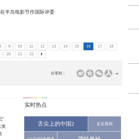
在半岛电影节作国际评委
8
9
10
11
12
13
14
15
16
17
18
20
21
22
>
分享到：
实时热点
”
舌尖上的中国2
走近真相
大奖
美
CCTV纪录频道