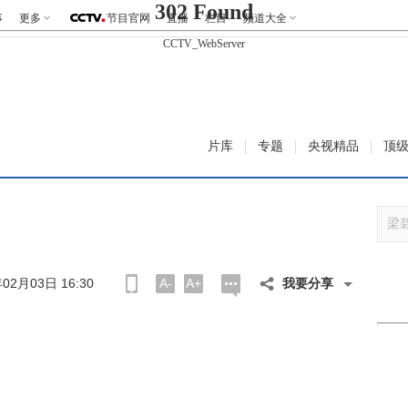
302 Found
事
更多
节目官网
直播
栏目
频道大全
CCTV_WebServer
片库
专题
央视精品
顶
02月03日 16:30
A-
A+
我要分享