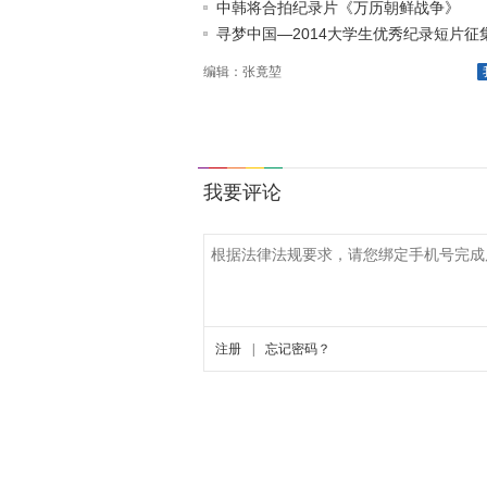
中韩将合拍纪录片《万历朝鲜战争》
寻梦中国—2014大学生优秀纪录短片征
编辑：张竟堃