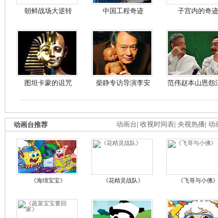
朝鲜战场大逆转
中国工程奇迹
子宫内的奇
图坦卡蒙的诅咒
柴静专访导演李安
范伟赵本山恩怨
动画台推荐
动画台
|
收视时间表
|
央视热播
|
动
《海绵宝宝》
《花精灵战队》
《飞哥与小佛