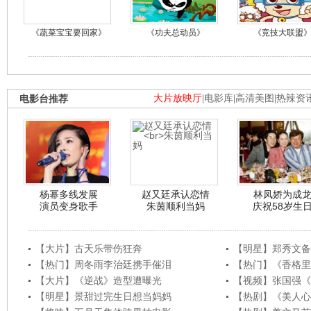
《蔬菜宝宝要回家》
《功夫总动员》
《竞技大联盟
电影台推荐
大片放映厅
|
电影库
|
高清美图
|
热辣资
杨幂多线发展
赵又廷承认恋情
林凤娇为成
演员变身歌手
朱茵顺利当妈
庆祝58岁生
【大片】古天乐带伤狂奔
【明星】郑秀文备
【热门】周冬雨李治廷携手催泪
【热门】《香格里
【大片】《逆战》造型遭曝光
【视频】张国强《
【明星】景甜过完生日想当妈妈
【热剧】《美人心