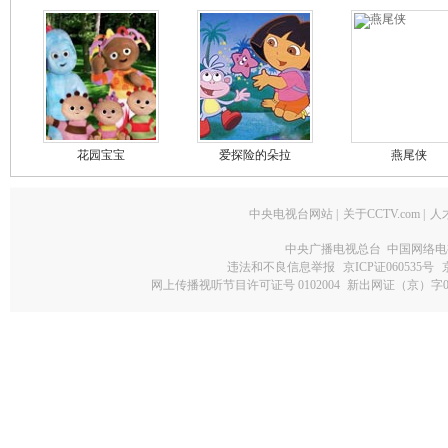
花园宝宝
爱探险的朵拉
燕尾侠
中央电视台网站
|
关于CCTV.com
|
人
中央广播电视总台 中国网络电
违法和不良信息举报
京ICP证060535号
网上传播视听节目许可证号 0102004
新出网证（京）字0