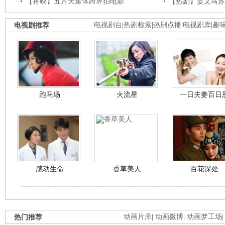
【将映】五月天集体跨界拍电影
【热剧】姜文马苏
电视剧推荐
电视剧台
|
热剧检索
|
热剧点播
|
电视剧库
|
趣
跑马场
火流星
一日夫妻百日
感动生命
香草美人
百花深处
热门推荐
动画片库
|
动画微博
|
动画梦工场