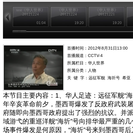
test《华人世界》
《华人世界》
《华人世界》
20121224
20121224
20121221
01:04
19:20
19:20
首播时间：2012年8月31日13:00
首播频道：
CCTV-4
所属栏目：
华人世界
所属分类：人物
关 键 字：
远征军舰
海圻号
希亚
本节目主要内容：1、华人足迹：远征军舰“海圻
年辛亥革命前夕，墨西哥爆发了反政府武装
府随即向墨西哥政府提出了强烈的抗议。并
域游弋的重巡洋舰“海圻”号向排华最严重的
场事件爆发是何原因，“海圻”号来到墨西哥