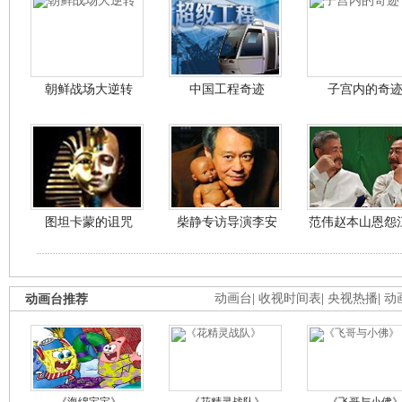
朝鲜战场大逆转
中国工程奇迹
子宫内的奇
图坦卡蒙的诅咒
柴静专访导演李安
范伟赵本山恩怨
动画台推荐
动画台
|
收视时间表
|
央视热播
|
动