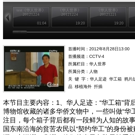
test《华人世界》
《华人世界》
《华人世界》
20121224
20121224
20121221
01:04
19:20
19:20
首播时间：2012年8月28日13:00
首播频道：
CCTV-4
所属栏目：
华人世界
所属分类：人物
关 键 字：
华人足迹
华工箱
鸦片
品
移植海外
扦插
本节目主要内容：1、华人足迹：“华工箱”背
博物馆收藏的诸多华侨文物中，一些叫做“华
注目，每个箱子背后都有一段鲜为人知的故
国东南沿海的贫苦农民以“契约华工”的身份