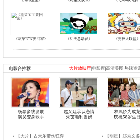
《海绵宝宝》
《花精灵战队》
《飞哥与小佛
《蔬菜宝宝要回家》
《功夫总动员》
《竞技大联盟
电影台推荐
大片放映厅
|
电影库
|
高清美图
|
热辣资
杨幂多线发展
赵又廷承认恋情
林凤娇为成
演员变身歌手
朱茵顺利当妈
庆祝58岁生
【大片】古天乐带伤狂奔
【明星】郑秀文备