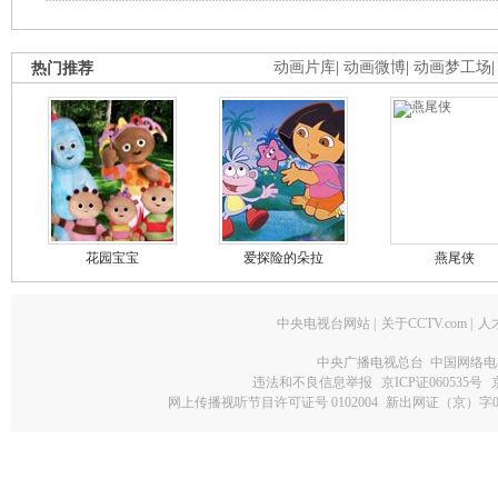
热门推荐
动画片库
|
动画微博
|
动画梦工场
花园宝宝
爱探险的朵拉
燕尾侠
中央电视台网站
|
关于CCTV.com
|
人
中央广播电视总台 中国网络电
违法和不良信息举报
京ICP证060535号
网上传播视听节目许可证号 0102004
新出网证（京）字0