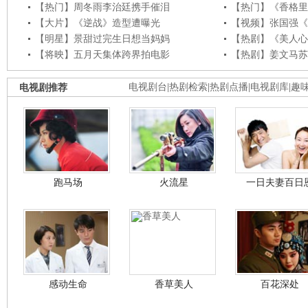
【热门】周冬雨李治廷携手催泪
【热门】《香格里
【大片】《逆战》造型遭曝光
【视频】张国强《
【明星】景甜过完生日想当妈妈
【热剧】《美人心
【将映】五月天集体跨界拍电影
【热剧】姜文马苏
电视剧推荐
电视剧台
|
热剧检索
|
热剧点播
|
电视剧库
|
趣
跑马场
火流星
一日夫妻百日
感动生命
香草美人
百花深处