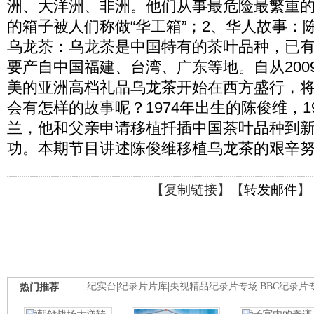
洲、大洋洲、非洲。他们从事最危险最繁重
的箱子被人们称做“华工箱”；2、华人故事：
乌龙茶：乌龙茶是中国特有的茶叶品种，已
要产自中国福建、台湾、广东等地。自从200
美的亚洲高档礼品乌龙茶开始在西方盛行，
会有怎样的故事呢？1974年出生的陈俊维，1
兰，他和父亲申请移植扦插中国茶叶品种到
功。本期节目讲述陈俊维移植乌龙茶的艰辛
【
复制链接
】【
转发邮件
】
热门推荐
纪实台
|
纪录片片库
|
央视精品纪录片专场
|
BBC纪录片