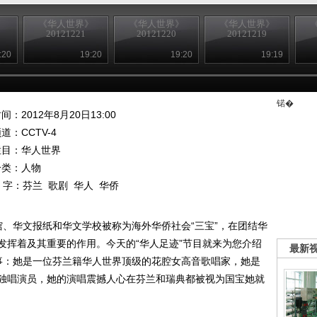
》
《华人世界》
《华人世界》
《华人世界》
20121221
20121220
20121219
:20
19:20
19:20
19:19
锘�
间：2012年8月20日13:00
频道：
CCTV-4
栏目：
华人世界
分类：人物
 字：
芬兰
歌剧
华人
华侨
馆、华文报纸和华文学校被称为海外华侨社会“三宝”，在团结华
发挥着及其重要的作用。今天的“华人足迹”节目就来为您介绍
最新
事：她是一位芬兰籍华人世界顶级的花腔女高音歌唱家，她是
独唱演员，她的演唱震撼人心在芬兰和瑞典都被视为国宝她就