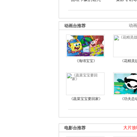
动画台推荐
动
《海绵宝宝》
《花精灵
《蔬菜宝宝要回家》
《功夫总
电影台推荐
大片放