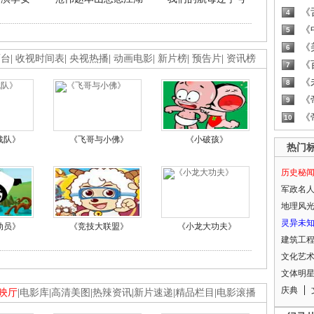
《
4
《
5
《
6
画台
|
收视时间表
|
央视热播
|
动画电影
|
新片榜
|
预告片
|
资讯榜
《
7
《
8
《
9
《
10
战队》
《飞哥与小佛》
《小破孩》
热门
历史秘
军政名
地理风
灵异未
动员》
《竞技大联盟》
《小龙大功夫》
建筑工
文化艺
文体明
庆典
映厅
|
电影库
|
高清美图
|
热辣资讯
|
新片速递
|
精品栏目
|
电影滚播