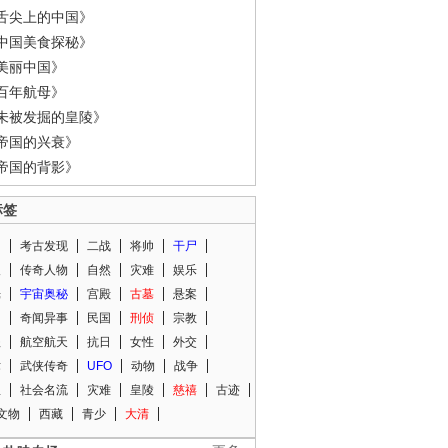
舌尖上的中国》
中国美食探秘》
美丽中国》
百年航母》
未被发掘的皇陵》
帝国的兴衰》
帝国的背影》
标签
闻
考古发现
二战
将帅
干尸
人
传奇人物
自然
灾难
娱乐
光
宇宙奥秘
宫殿
古墓
悬案
知
奇闻异事
民国
刑侦
宗教
程
航空航天
抗日
女性
外交
术
武侠传奇
UFO
动物
战争
星
社会名流
灾难
皇陵
慈禧
古迹
文物
西藏
青少
大清