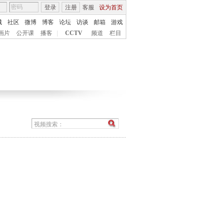
登录
注册
客服
设为首页
城
社区
微博
博客
论坛
访谈
邮箱
游戏
画片
公开课
播客
|
CCTV
频道
栏目