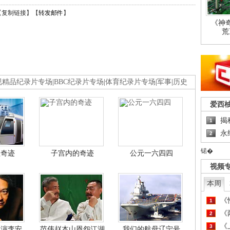
【
复制链接
】【
转发邮件
】
《神
荒
视精品纪录片专场
|
BBC纪录片专场
|
体育纪录片专场
|
军事
|
历史
爱西
揭
1
永
2
锘�
程奇迹
子宫内的奇迹
公元一六四四
视频
本周
《
1
《
2
《
3
导演李安
范伟赵本山恩怨江湖
我们的航母辽宁号