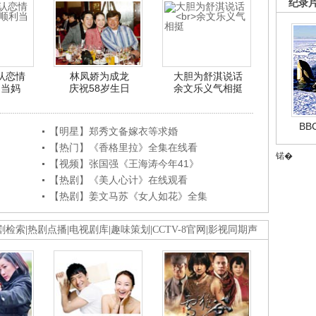
纪录
认恋情
林凤娇为成龙
大胆为舒淇说话
利当妈
庆祝58岁生日
余文乐义气相挺
B
【明星】郑秀文备嫁衣等求婚
【热门】《香格里拉》全集在线看
锘�
【视频】张国强《王海涛今年41》
【热剧】《美人心计》在线观看
【热剧】姜文马苏《女人如花》全集
剧检索
|
热剧点播
|
电视剧库
|
趣味策划
|
CCTV-8官网
|
影视同期声