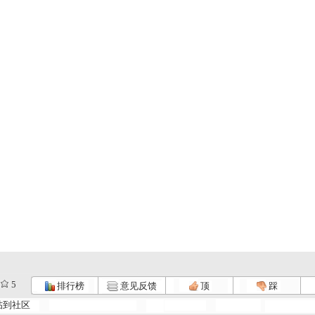
5
排行榜
意见反馈
顶
踩
帖到社区