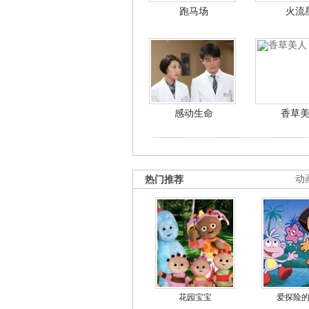
跑马场
火流
感动生命
香草
热门推荐
动
花园宝宝
爱探险