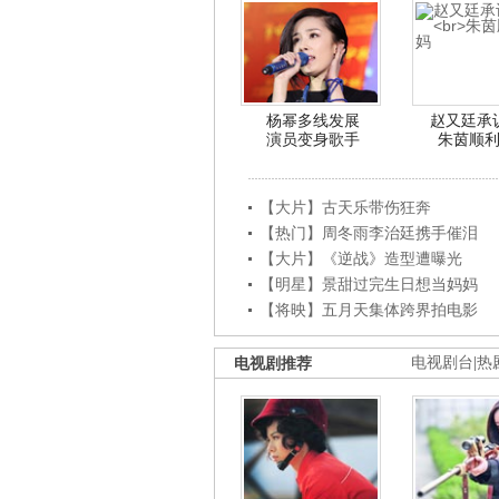
杨幂多线发展
赵又廷承
演员变身歌手
朱茵顺
【大片】古天乐带伤狂奔
【热门】周冬雨李治廷携手催泪
【大片】《逆战》造型遭曝光
【明星】景甜过完生日想当妈妈
【将映】五月天集体跨界拍电影
电视剧推荐
电视剧台
|
热