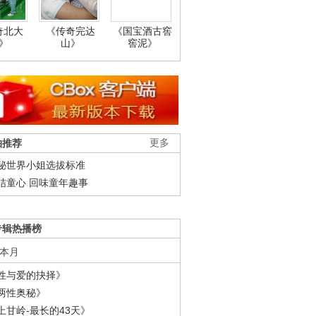
奇北大
《传奇完达
《国宝酒古窖
》
山》
窖泥》
柚推荐
更多
秘世界小姐选拔标准
结童心 回味童年趣事
专辑热播榜
本月
性与爱的抉择》
两性奥秘》
上甘岭-最长的43天》