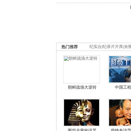
热门推荐
纪实台
|
纪录片片库
|
央
朝鲜战场大逆转
中国工
图坦卡蒙的诅咒
柴静专访