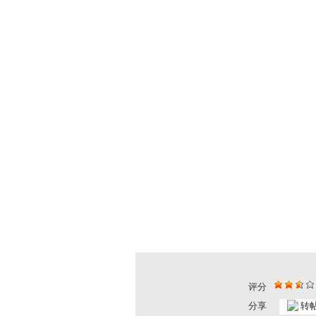
评分
分享
转