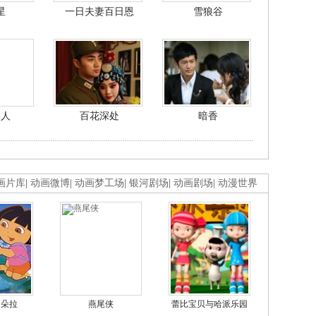
星
一日夫妻百日恩
雪狼谷
美人
百花深处
暗香
画片库
|
动画微博
|
动画梦工场
|
银河剧场
|
动画剧场
|
动漫世界
的朵拉
燕尾侠
蕾比宝贝与哈派乐园