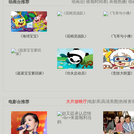
动画台推荐
动画台
|
收视时间表
|
央视热播
|
动
《海绵宝宝》
《花精灵战队》
《飞哥与小佛
《蔬菜宝宝要回家》
《功夫总动员》
《竞技大联盟
电影台推荐
大片放映厅
|
电影库
|
高清美图
|
热辣资