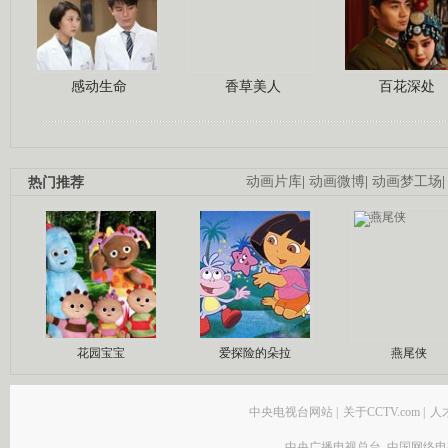
感动生命
香草美人
百花深处
热门推荐
动画片库
|
动画微博
|
动画梦工场
花园宝宝
爱探险的朵拉
燕尾侠
中央电视台网站
|
关于CCTV.com
|
人
中央广播电视总台 中国网络电