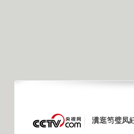
瀵逛笉璧凤