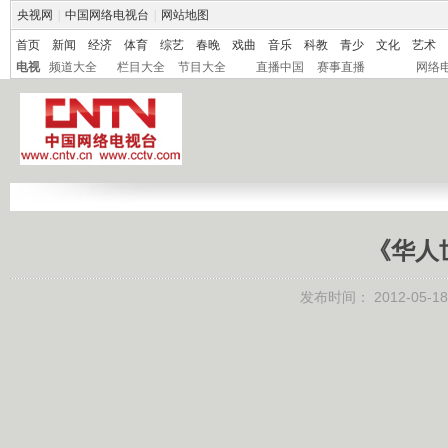
央视网
|
中国网络电视台
|
网站地图
首页
新闻
经济
体育
综艺
春晚
戏曲
音乐
科教
青少
文化
艺术
电视
频道大全
栏目大全
节目大全
直播中国
赛事直播
网络
《华人世
发布时间：
2012-05-18