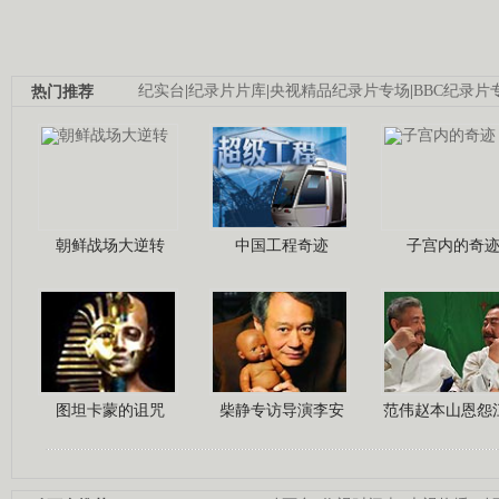
热门推荐
纪实台
|
纪录片片库
|
央视精品纪录片专场
|
BBC纪录片
朝鲜战场大逆转
中国工程奇迹
子宫内的奇
图坦卡蒙的诅咒
柴静专访导演李安
范伟赵本山恩怨