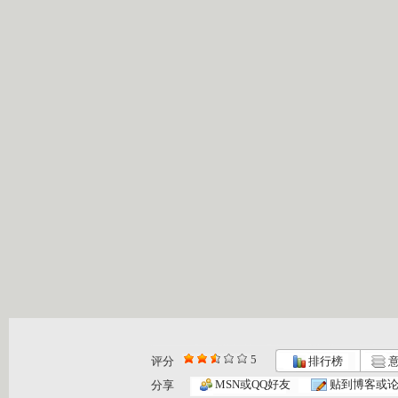
5
评分
排行榜
意
MSN或QQ好友
贴到博客或
分享