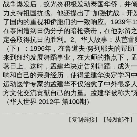
战争爆发后，蚁光炎积极发动泰国华侨，并
力支持祖国抗战。他还提出了“加强抗战，开
了国内的重视和侨胞们的一致响应。1939年1
在泰国遭到日伪分子的暗枪袭击，在他弥留
定会取得抗日的胜利。2、华人故事：从芭蕾
（下）：1996年，在鲁道夫·努列耶夫的帮
来到纽约发展舞蹈事业，在大师的指点下，
蒸日上。这时，孟建华决定告别舞蹈，成为
响和自己的亲身经历，使得孟建华决定学习
运动医学专家的孟建华不仅治愈了中外很多
方文化交流贡献自己的力量。孟建华被称为“
（华人世界 2012年 第100期）
【
复制链接
】【
转发邮件
】