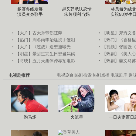
杨幂多线发展
赵又廷承认恋情
林凤娇为成
演员变身歌手
朱茵顺利当妈
庆祝58岁生
【大片】古天乐带伤狂奔
【明星】郑秀文备
【热门】周冬雨李治廷携手催泪
【热门】《香格里
【大片】《逆战》造型遭曝光
【视频】张国强《
【明星】景甜过完生日想当妈妈
【热剧】《美人心
【将映】五月天集体跨界拍电影
【热剧】姜文马苏
电视剧推荐
电视剧台
|
热剧检索
|
热剧点播
|
电视剧库
|
趣
跑马场
火流星
一日夫妻百日