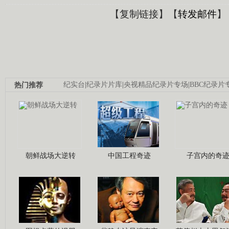
【
复制链接
】【
转发邮件
】
热门推荐
纪实台
|
纪录片片库
|
央视精品纪录片专场
|
BBC纪录片
朝鲜战场大逆转
中国工程奇迹
子宫内的奇