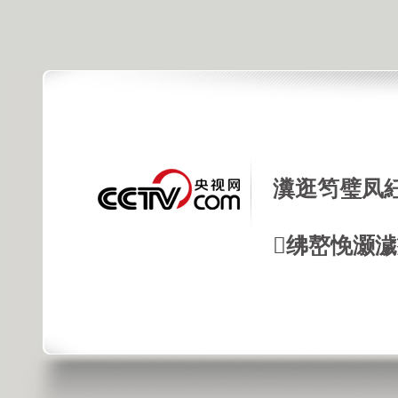
瀵逛笉璧凤
绋嶅悗灏