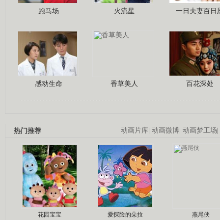
跑马场
火流星
一日夫妻百日
感动生命
香草美人
百花深处
热门推荐
动画片库
|
动画微博
|
动画梦工场
花园宝宝
爱探险的朵拉
燕尾侠