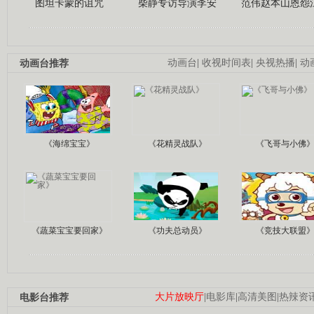
图坦卡蒙的诅咒
柴静专访导演李安
范伟赵本山恩怨
动画台推荐
动画台
|
收视时间表
|
央视热播
|
动
《海绵宝宝》
《花精灵战队》
《飞哥与小佛
《蔬菜宝宝要回家》
《功夫总动员》
《竞技大联盟
电影台推荐
大片放映厅
|
电影库
|
高清美图
|
热辣资