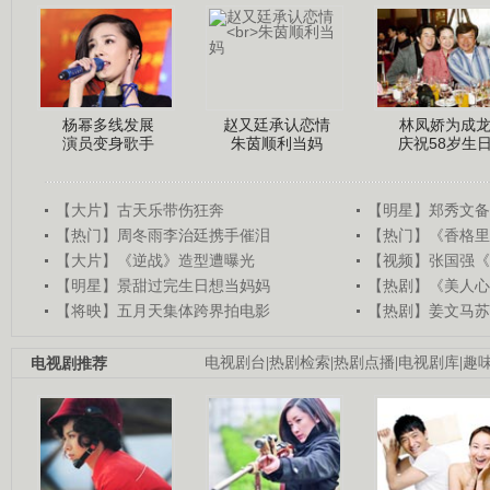
杨幂多线发展
赵又廷承认恋情
林凤娇为成
演员变身歌手
朱茵顺利当妈
庆祝58岁生
【大片】古天乐带伤狂奔
【明星】郑秀文备
【热门】周冬雨李治廷携手催泪
【热门】《香格里
【大片】《逆战》造型遭曝光
【视频】张国强《
【明星】景甜过完生日想当妈妈
【热剧】《美人心
【将映】五月天集体跨界拍电影
【热剧】姜文马苏
电视剧推荐
电视剧台
|
热剧检索
|
热剧点播
|
电视剧库
|
趣