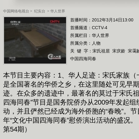
中国网络电视台
>
纪实台
>
华人世界
首播时间：2012年3月14日13:00
首播频道：
CCTV-4
所属栏目：
华人世界
所属分类：人物
关 键 字：
宋氏祖居
宋庆龄
宋霭
中国四海同春
本节目主要内容：1、华人足迹：宋氏家族（
是全国著名的华侨之乡，在这里随处可见早
迹。在众多的遗迹中，最著名的莫过于宋氏祖
四海同春”节目是国务院侨办从2009年发起
动，并且俨然已经成为海外侨胞的“春晚”。节目
年“文化中国四海同春”慰侨演出活动的盛况。（
第54期）