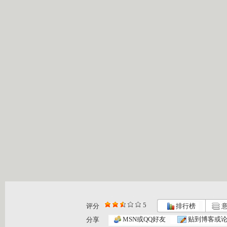
5
评分
排行榜
意
MSN或QQ好友
贴到博客或
分享