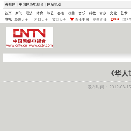
央视网
|
中国网络电视台
|
网站地图
首页
新闻
经济
体育
综艺
春晚
戏曲
音乐
科教
青少
文化
艺术
电视
频道大全
栏目大全
节目大全
直播中国
赛事直播
网络
《华人世
发布时间：
2012-03-15