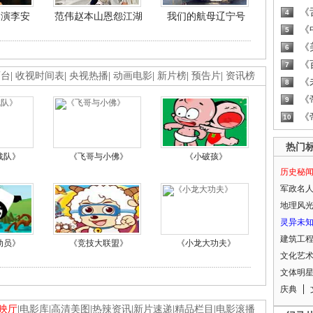
《
4
导演李安
范伟赵本山恩怨江湖
我们的航母辽宁号
《
5
《
6
《
7
画台
|
收视时间表
|
央视热播
|
动画电影
|
新片榜
|
预告片
|
资讯榜
《
8
《
9
《
10
热门
战队》
《飞哥与小佛》
《小破孩》
历史秘
军政名
地理风
灵异未
建筑工
动员》
《竞技大联盟》
《小龙大功夫》
文化艺
文体明
庆典
映厅
|
电影库
|
高清美图
|
热辣资讯
|
新片速递
|
精品栏目
|
电影滚播