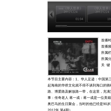
test《华人世界》
《华人世界
20121224
20121224
01:04
19
首播时
首播
所属
所属
关 键
本节目主要内容：1、华人足迹：中国第
起海南的华侨文化就不得不谈到海口的骑
路、博爱路及解放路一带，在这里，充满
事：传奇老人 蒋一成：蒋一成是一位美
奥巴马的生日聚会，当时的他已经是90
2012年 第4期）