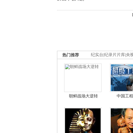
热门推荐
纪实台
|
纪录片片库
|
央
朝鲜战场大逆转
中国工