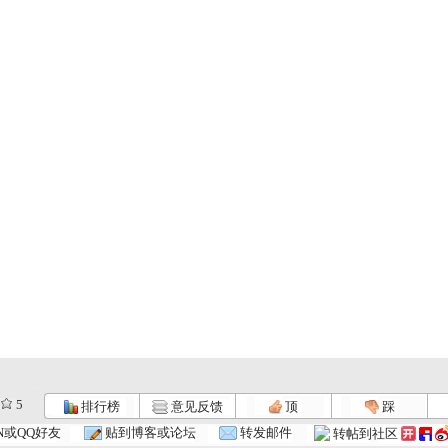
5
排行榜
意见反馈
顶
踩
N或QQ好友
贴到博客或论坛
转发邮件
转帖到社区