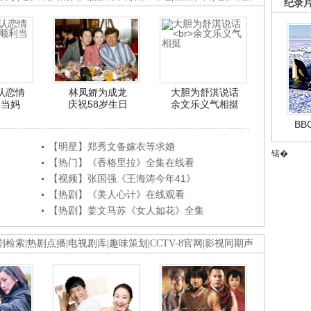
纪录
认恋情
林凤娇为成龙
大胆为舒淇说话
利当妈
庆祝58岁生日
余文乐义气相挺
B
【明星】郑秀文备嫁衣等求婚
锘�
【热门】《香格里拉》全集在线看
【视频】张国强《王海涛今年41》
【热剧】《美人心计》在线观看
【热剧】姜文马苏《女人如花》全集
剧检索
|
热剧点播
|
电视剧库
|
趣味策划
|
CCTV-8官网
|
影视同期声