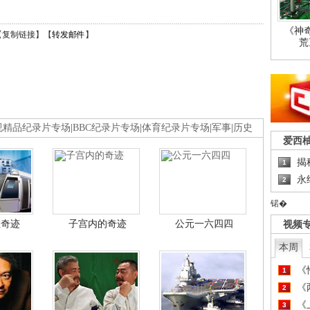
《神
【
复制链接
】【
转发邮件
】
荒
视精品纪录片专场
|
BBC纪录片专场
|
体育纪录片专场
|
军事
|
历史
爱西
揭
1
永
2
锘�
程奇迹
子宫内的奇迹
公元一六四四
视频
本周
《
1
《
2
《
3