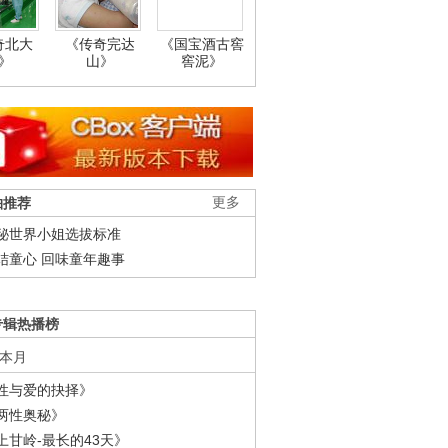
奇北大
《传奇完达
《国宝酒古窖
》
山》
窖泥》
柚推荐
更多
秘世界小姐选拔标准
结童心 回味童年趣事
专辑热播榜
本月
性与爱的抉择》
两性奥秘》
上甘岭-最长的43天》