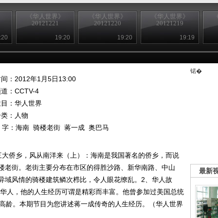
》
《华人世界》
《华人世界》
《华人世界》
20121221
20121220
20121219
:20
19:20
19:20
19:19
锘�
间：2012年1月5日13:00
频道：
CCTV-4
栏目：
华人世界
分类：人物
 字：
海南
骑楼老街
蒋一成
奥巴马
三大侨乡，风从南洋来（上）：海南是我国著名的侨乡，而说
楼老街。老街主要分布在市区的得胜沙路、新华南路、中山
最新
异域风情的骑楼建筑鳞次栉比，令人眼花缭乱。2、华人故
籍华人，他的人生经历可谓是精彩而丰富。他曾参加过美国总统
岁高龄。本期节目为您讲述蒋一成传奇的人生经历。（华人世界