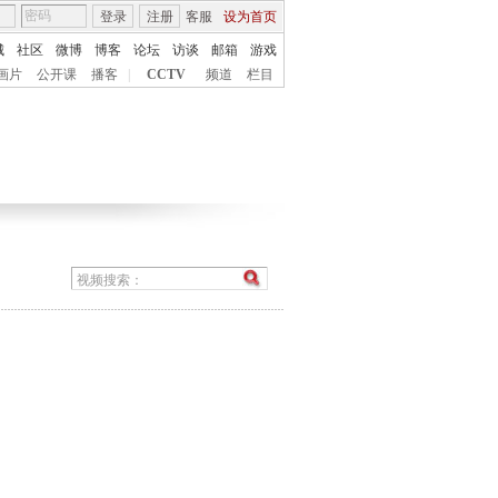
登录
注册
客服
设为首页
城
社区
微博
博客
论坛
访谈
邮箱
游戏
画片
公开课
播客
|
CCTV
频道
栏目