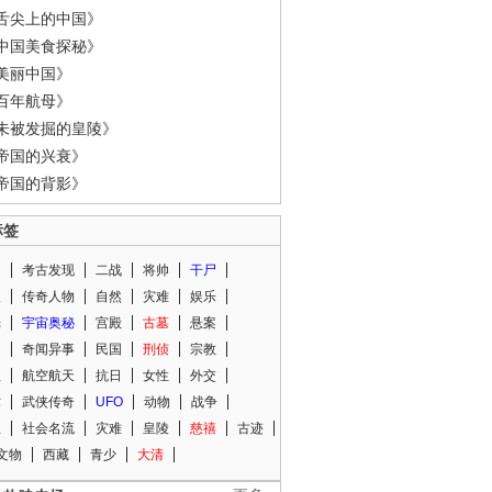
舌尖上的中国》
中国美食探秘》
美丽中国》
百年航母》
未被发掘的皇陵》
帝国的兴衰》
帝国的背影》
标签
闻
考古发现
二战
将帅
干尸
人
传奇人物
自然
灾难
娱乐
光
宇宙奥秘
宫殿
古墓
悬案
知
奇闻异事
民国
刑侦
宗教
程
航空航天
抗日
女性
外交
术
武侠传奇
UFO
动物
战争
星
社会名流
灾难
皇陵
慈禧
古迹
文物
西藏
青少
大清