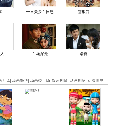
星
一日夫妻百日恩
雪狼谷
美人
百花深处
暗香
画片库
|
动画微博
|
动画梦工场
|
银河剧场
|
动画剧场
|
动漫世界