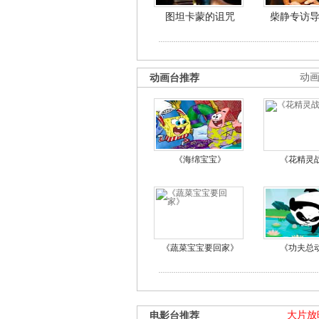
图坦卡蒙的诅咒
柴静专访
动画台推荐
动
《海绵宝宝》
《花精灵
《蔬菜宝宝要回家》
《功夫总
电影台推荐
大片放