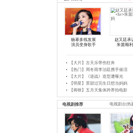
杨幂多线发展
赵又廷承
演员变身歌手
朱茵顺
【大片】古天乐带伤狂奔
【热门】周冬雨李治廷携手催泪
【大片】《逆战》造型遭曝光
【明星】景甜过完生日想当妈妈
【将映】五月天集体跨界拍电影
电视剧推荐
电视剧台
|
热