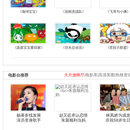
《海绵宝宝》
《花精灵战队》
《飞哥与小佛
《蔬菜宝宝要回家》
《功夫总动员》
《竞技大联盟
电影台推荐
大片放映厅
|
电影库
|
高清美图
|
热辣资
杨幂多线发展
赵又廷承认恋情
林凤娇为成
演员变身歌手
朱茵顺利当妈
庆祝58岁生