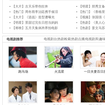
【大片】古天乐带伤狂奔
【明星】郑秀文备
【热门】周冬雨李治廷携手催泪
【热门】《香格里
【大片】《逆战》造型遭曝光
【视频】张国强《
【明星】景甜过完生日想当妈妈
【热剧】《美人心
【将映】五月天集体跨界拍电影
【热剧】姜文马苏
电视剧推荐
电视剧台
|
热剧检索
|
热剧点播
|
电视剧库
|
趣
跑马场
火流星
一日夫妻百日