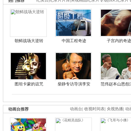
热门推荐
纪实台
|
纪录片片库
|
央视精品纪录片专场
|
BBC纪录片
朝鲜战场大逆转
中国工程奇迹
子宫内的奇
图坦卡蒙的诅咒
柴静专访导演李安
范伟赵本山恩怨
动画台推荐
动画台
|
收视时间表
|
央视热播
|
动