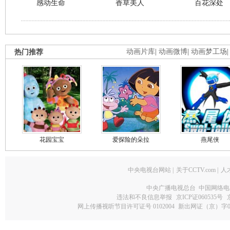
感动生命
香草美人
百花深处
热门推荐
动画片库
|
动画微博
|
动画梦工场
花园宝宝
爱探险的朵拉
燕尾侠
中央电视台网站
|
关于CCTV.com
|
人
中央广播电视总台 中国网络电
违法和不良信息举报
京ICP证060535号
网上传播视听节目许可证号 0102004
新出网证（京）字0