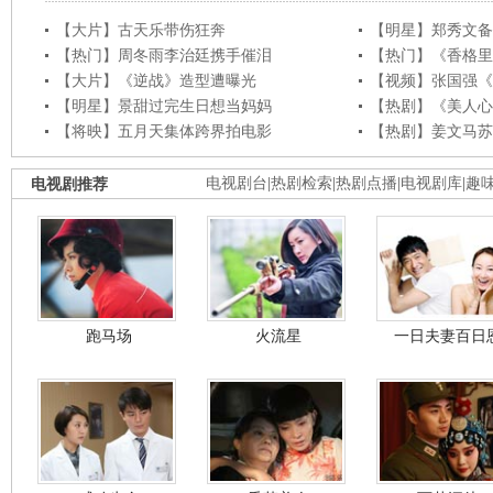
【大片】古天乐带伤狂奔
【明星】郑秀文备
【热门】周冬雨李治廷携手催泪
【热门】《香格里
【大片】《逆战》造型遭曝光
【视频】张国强《
【明星】景甜过完生日想当妈妈
【热剧】《美人心
【将映】五月天集体跨界拍电影
【热剧】姜文马苏
电视剧推荐
电视剧台
|
热剧检索
|
热剧点播
|
电视剧库
|
趣
跑马场
火流星
一日夫妻百日