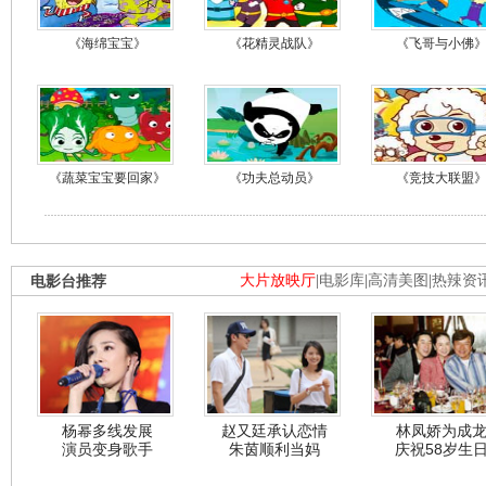
《海绵宝宝》
《花精灵战队》
《飞哥与小佛
《蔬菜宝宝要回家》
《功夫总动员》
《竞技大联盟
电影台推荐
大片放映厅
|
电影库
|
高清美图
|
热辣资
杨幂多线发展
赵又廷承认恋情
林凤娇为成
演员变身歌手
朱茵顺利当妈
庆祝58岁生