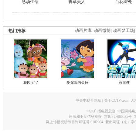
感动生命
香草美人
百花深处
热门推荐
动画片库
|
动画微博
|
动画梦工场
花园宝宝
爱探险的朵拉
燕尾侠
中央电视台网站
|
关于CCTV.com
|
人
中央广播电视总台 中国网络电
违法和不良信息举报
京ICP证060535号
网上传播视听节目许可证号 0102004
新出网证（京）字0