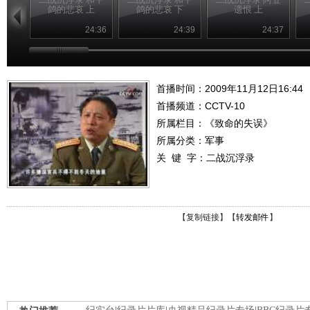
鸽的悲哀 上
鸽的悲哀 下
遗恨 上
24:36
24:39
24:37
首播时间：2009年11月12日16:44
首播频道：
CCTV-10
所属栏目：
《致命的失误》
所属分类：军事
关 键 字：
二战沉浮录
【
复制链接
】【
转发邮件
】