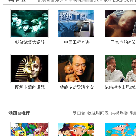
热门推荐
纪实台
|
纪录片片库
|
央视精品纪录片专场
|
BBC纪录片
朝鲜战场大逆转
中国工程奇迹
子宫内的奇
图坦卡蒙的诅咒
柴静专访导演李安
范伟赵本山恩怨
动画台推荐
动画台
|
收视时间表
|
央视热播
|
动