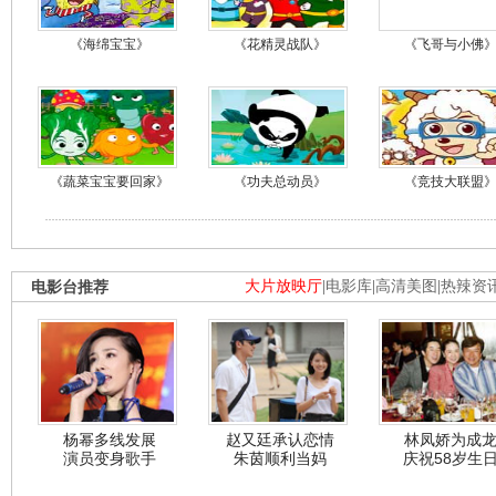
《海绵宝宝》
《花精灵战队》
《飞哥与小佛
《蔬菜宝宝要回家》
《功夫总动员》
《竞技大联盟
电影台推荐
大片放映厅
|
电影库
|
高清美图
|
热辣资
杨幂多线发展
赵又廷承认恋情
林凤娇为成
演员变身歌手
朱茵顺利当妈
庆祝58岁生