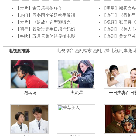
【大片】古天乐带伤狂奔
【明星】郑秀文备
【热门】周冬雨李治廷携手催泪
【热门】《香格里
【大片】《逆战》造型遭曝光
【视频】张国强《
【明星】景甜过完生日想当妈妈
【热剧】《美人心
【将映】五月天集体跨界拍电影
【热剧】姜文马苏
电视剧推荐
电视剧台
|
热剧检索
|
热剧点播
|
电视剧库
|
趣
跑马场
火流星
一日夫妻百日