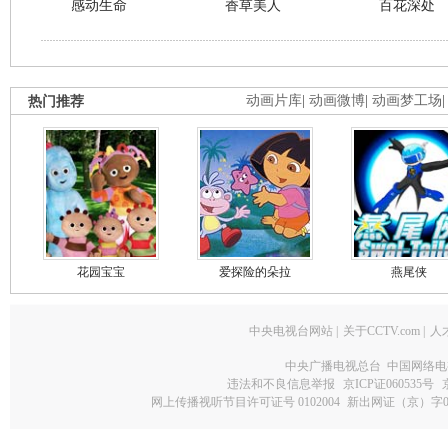
感动生命
香草美人
百花深处
热门推荐
动画片库
|
动画微博
|
动画梦工场
花园宝宝
爱探险的朵拉
燕尾侠
中央电视台网站
|
关于CCTV.com
|
人
中央广播电视总台 中国网络电
违法和不良信息举报
京ICP证060535号
网上传播视听节目许可证号 0102004
新出网证（京）字0