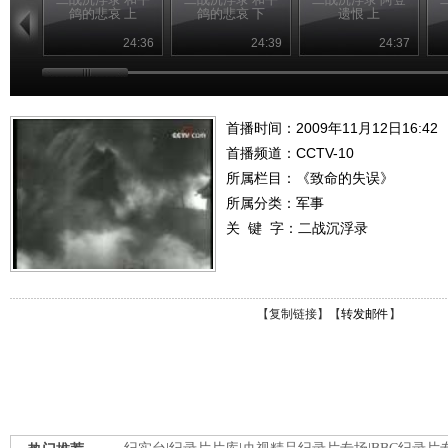
鸽的悲哀 上
鸽的悲哀 下
遗恨 上
24:36
24:39
24:37
首播时间：2009年11月12日16:42
首播频道：
CCTV-10
所属栏目：
《致命的失误》
所属分类：军事
关 键 字：
二战沉浮录
【
复制链接
】【
转发邮件
】