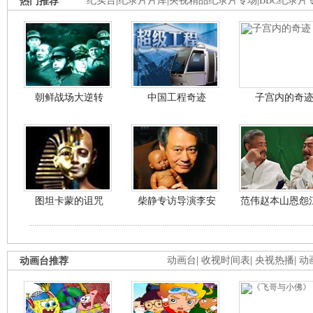
热门推荐
纪实台
|
纪录片片库
|
央视精品纪录片专场
|
BBC纪录片
朝鲜战场大逆转
中国工程奇迹
子宫内的奇
图坦卡蒙的诅咒
柴静专访导演李安
范伟赵本山恩怨
动画台推荐
动画台
|
收视时间表
|
央视热播
|
动