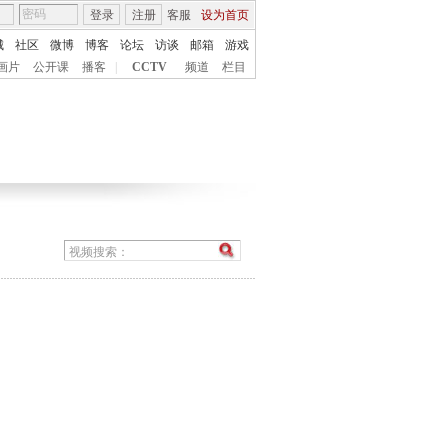
登录
注册
客服
设为首页
城
社区
微博
博客
论坛
访谈
邮箱
游戏
画片
公开课
播客
|
CCTV
频道
栏目