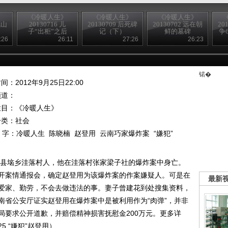
》
《冷暖人生》
《冷暖人生》
《冷暖人生》
死山
20130716 儿
20130709 后死碑
20130702 远在朝
20
子“出柜”之后
记（下）
鲜的墓碑
争
在
:26
26:11
27:26
26:23
锘�
间：2012年9月25日22:00
频道：
栏目：
《冷暖人生》
分类：社会
 字：
冷暖人生
陈晓楠
赵登用
云南巧家爆炸案
“嫌犯”
家县垴乡洼落村人，他在洼落村张家梁子社的爆炸案中身亡。
局召开案情通报会，确定赵登用为该爆炸案的作案嫌疑人。可是在
最新
爱家、勤劳，不会去做违法的事。妻子曾建花到处搜集资料，
南省公安厅证实赵登用在爆炸案中是被利用作为“肉弹”，并非
局要求公开道歉，并赔偿精神损害抚慰金200万元。更多详
5 “嫌犯”赵登用）