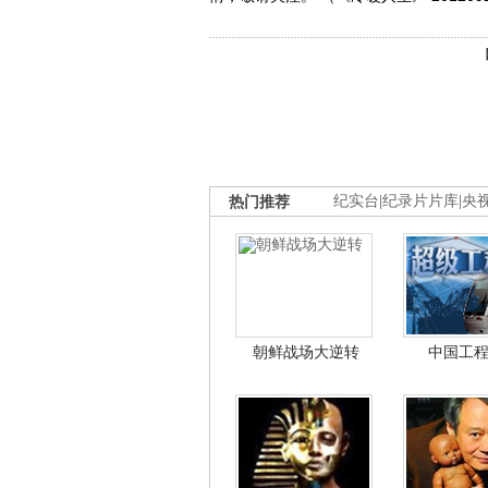
热门推荐
纪实台
|
纪录片片库
|
央
朝鲜战场大逆转
中国工