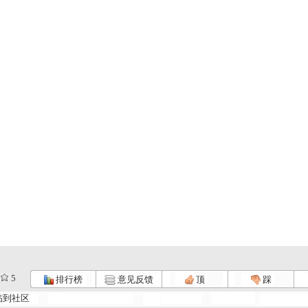
5
排行榜
意见反馈
顶
踩
帖到社区