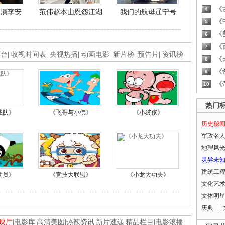
《
4
导演李安
范伟赵本山恩怨江湖
我们的航母辽宁号
《
5
《
6
《
7
画台
|
收视时间表
|
央视热播
|
动画电影
|
新片榜
|
预告片
|
资讯榜
《
8
《
9
《
10
热门
战队》
《飞哥与小佛》
《小破孩》
历史秘
军政名
地理风
灵异未
建筑工
动员》
《竞技大联盟》
《小龙大功夫》
文化艺
文体明
庆典
映厅
|
电影库
|
高清美图
|
热辣资讯
|
新片速递
|
精品栏目
|
电影滚播