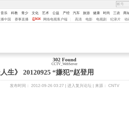
音乐
科教
青少
文化
艺术
公益
产经
汽车
旅游
健康
时尚
三农
商
直播中国
赛事直播
网络电视客户端
|
高清
电影
电视剧
纪录片
动
302 Found
CCTV_WebServer
生》 20120925 “嫌犯”赵登用
发布时间：
2012-09-26 03:27 |
进入复兴论坛
| 来源：
CNTV