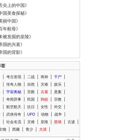
舌尖上的中国》
中国美食探秘》
美丽中国》
百年航母》
未被发掘的皇陵》
帝国的兴衰》
帝国的背影》
标签
闻
考古发现
二战
将帅
干尸
人
传奇人物
自然
灾难
娱乐
光
宇宙奥秘
宫殿
古墓
悬案
知
奇闻异事
民国
刑侦
宗教
程
航空航天
抗日
女性
外交
术
武侠传奇
UFO
动物
战争
星
社会名流
灾难
皇陵
慈禧
古迹
文物
西藏
青少
大清