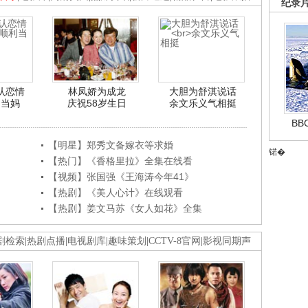
纪录
认恋情
林凤娇为成龙
大胆为舒淇说话
利当妈
庆祝58岁生日
余文乐义气相挺
B
【明星】郑秀文备嫁衣等求婚
锘�
【热门】《香格里拉》全集在线看
【视频】张国强《王海涛今年41》
【热剧】《美人心计》在线观看
【热剧】姜文马苏《女人如花》全集
剧检索
|
热剧点播
|
电视剧库
|
趣味策划
|
CCTV-8官网
|
影视同期声