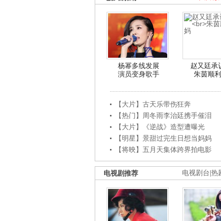
杨幂多线发展
赵又廷承
演员变身歌手
朱茵顺
【大片】古天乐带伤狂奔
【热门】周冬雨李治廷携手催泪
【大片】《逆战》造型遭曝光
【明星】景甜过完生日想当妈妈
【将映】五月天集体跨界拍电影
电视剧推荐
电视剧台
|
热