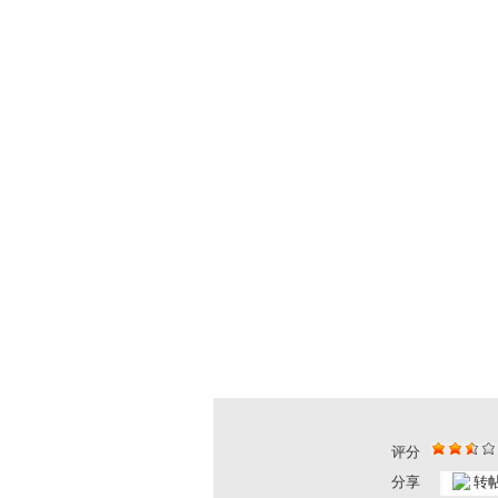
评分
分享
转