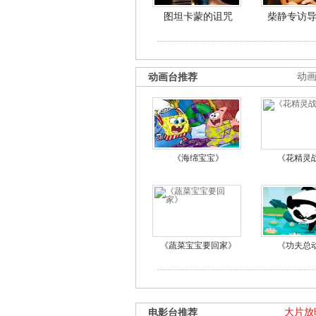
图坦卡蒙的诅咒
柴静专访
动画台推荐
动
《海绵宝宝》
《花精灵
《蔬菜宝宝要回家》
《功夫总
电影台推荐
大片放