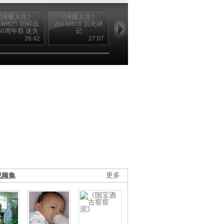
《冷暖人生》
《冷暖人生》
《冷暖人生》
《冷暖人生
130625 朝鲜战
20130618 后死碑
20130611 逃离红
20130604 网
60周年祭 迷失
记
色高棉
殓师
“三八线”上的
26:42
27:07
26:22
26
墓地
视频集
更多