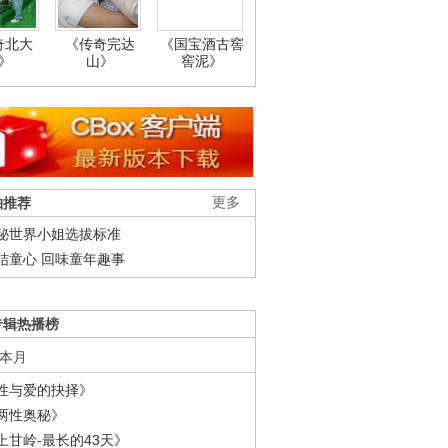
奇北大
《传奇完达
《国宝酒古窖
》
山》
窖泥》
柚推荐
更多
秘世界小姐选拔标准
结童心 回味童年趣事
专辑热播榜
本月
性与爱的抉择》
两性奥秘》
上甘岭-最长的43天》