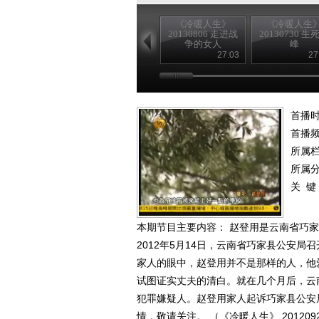
《冷暖人生》
《冷暖人生
20130806 走进战
20130730 生
争的女人
峰
27:03
27
首播时
首播
所属
所属
关 键
本期节目主要内容： 赵登用是云南省巧
2012年5月14日，云南省巧家县公安
家人的眼中，赵登用并不是那样的人，他
试图证实丈夫的清白。就在几个月后，云
犯罪嫌疑人。赵登用家人起诉巧家县公安
情，敬请关注。 （《冷暖人生》 2012092