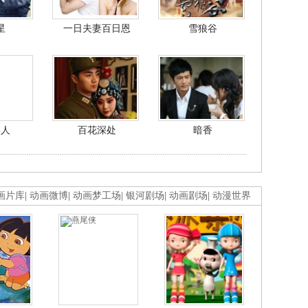
星
一日夫妻百日恩
雪狼谷
美人
百花深处
暗香
画片库
|
动画微博
|
动画梦工场
|
银河剧场
|
动画剧场
|
动漫世界