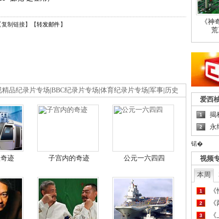
《神
【
复制链接
】【
转发邮件
】
荒
视精品纪录片专场
|
BBC纪录片专场
|
体育纪录片专场
|
军事
|
历史
爱西
揭
1
永
2
锘�
程奇迹
子宫内的奇迹
公元一六四四
视频
本周
《
1
《
2
《
3