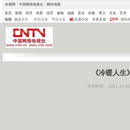
央视网
|
中国网络电视台
|
网站地图
首页
新闻
经济
体育
综艺
春晚
戏曲
音乐
科教
青少
文化
艺术
电视
频道大全
栏目大全
节目大全
直播中国
赛事直播
网络
《冷暖人生》 
发布时间：
2011-10-05