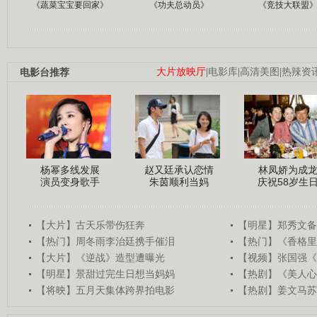
《蔬菜宝宝要回家》
《功夫总动员》
《竞技大联盟
电影台推荐
大片放映厅
|
电影库
|
高清美图
|
热辣资
杨幂多线发展
赵又廷承认恋情
林凤娇为成
演员变身歌手
朱茵顺利当妈
庆祝58岁生
【大片】古天乐带伤狂奔
【明星】郑秀文备
【热门】周冬雨李治廷携手催泪
【热门】《香格里
【大片】《逆战》造型遭曝光
【视频】张国强《
【明星】景甜过完生日想当妈妈
【热剧】《美人心
【将映】五月天集体跨界拍电影
【热剧】姜文马苏