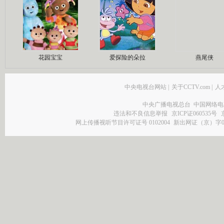
花园宝宝
爱探险的朵拉
燕尾侠
中央电视台网站
|
关于CCTV.com
|
人
中央广播电视总台 中国网络电
违法和不良信息举报
京ICP证060535号
网上传播视听节目许可证号 0102004
新出网证（京）字0