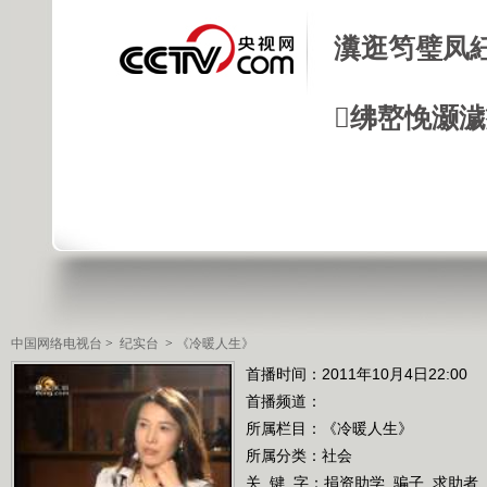
瀵逛笉璧凤
绋嶅悗灏
中国网络电视台
>
纪实台
>
《冷暖人生》
首播时间：2011年10月4日22:00
首播频道：
所属栏目：
《冷暖人生》
所属分类：社会
关 键 字：
捐资助学
骗子
求助者