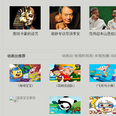
图坦卡蒙的诅咒
柴静专访导演李安
范伟赵本山恩怨
动画台推荐
动画台
|
收视时间表
|
央视热播
|
动
《海绵宝宝》
《花精灵战队》
《飞哥与小佛