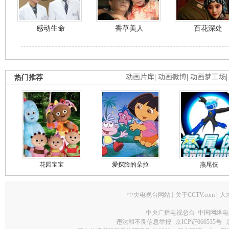
感动生命
香草美人
百花深处
热门推荐
动画片库
|
动画微博
|
动画梦工场
花园宝宝
爱探险的朵拉
燕尾侠
中央电视台网站
|
关于CCTV.com
|
人
中央广播电视总台 中国网络电
违法和不良信息举报
京ICP证060535号