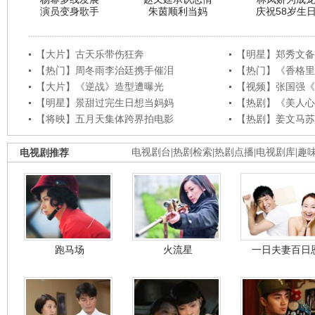
演员变身歌手
朱茵顺利当妈
庆祝58岁生
【大片】古天乐带伤狂奔
【明星】郑秀文备
【热门】周冬雨李治廷携手催泪
【热门】《香格里
【大片】《逆战》造型遭曝光
【视频】张国强《
【明星】景甜过完生日想当妈妈
【热剧】《美人心
【将映】五月天集体跨界拍电影
【热剧】姜文马苏
电视剧推荐
电视剧台
|
热剧检索
|
热剧点播
|
电视剧库
|
趣
跑马场
火流星
一日夫妻百日