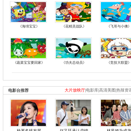
《海绵宝宝》
《花精灵战队》
《飞哥与小佛
《蔬菜宝宝要回家》
《功夫总动员》
《竞技大联盟
电影台推荐
大片放映厅
|
电影库
|
高清美图
|
热辣资
杨幂多线发展
赵又廷承认恋情
林凤娇为成