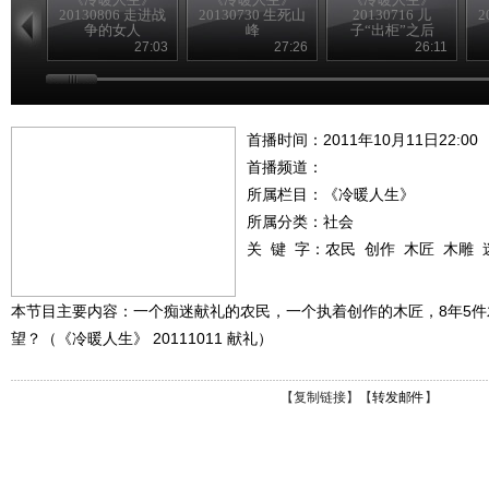
20130806 走进战
20130730 生死山
20130716 儿
2
争的女人
峰
子“出柜”之后
27:03
27:26
26:11
首播时间：2011年10月11日22:00
首播频道：
所属栏目：
《冷暖人生》
所属分类：社会
关 键 字：
农民
创作
木匠
木雕
本节目主要内容：一个痴迷献礼的农民，一个执着创作的木匠，8年5
望？（《冷暖人生》 20111011 献礼）
【
复制链接
】【
转发邮件
】