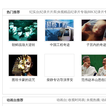
热门推荐
纪实台
|
纪录片片库
|
央视精品纪录片专场
|
BBC纪录片
朝鲜战场大逆转
中国工程奇迹
子宫内的奇
图坦卡蒙的诅咒
柴静专访导演李安
范伟赵本山恩怨
动画台推荐
动画台
|
收视时间表
|
央视热播
|
动