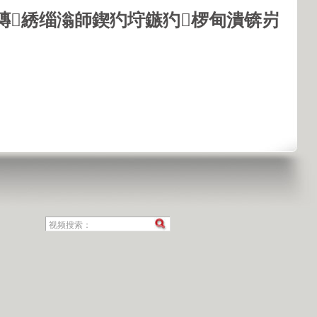
鏄綉缁滃師鍥犳垨鏃犳椤甸潰锛岃