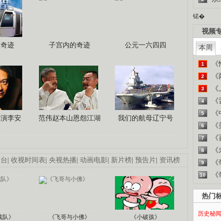
锘�
视频
程奇迹
子宫内的奇迹
公元一六四四
本周
《
1
《
2
《
3
《
4
《
5
导演李安
范伟赵本山恩怨江湖
我们的航母辽宁号
《
6
《
7
《
8
画台
|
收视时间表
|
央视热播
|
动画电影
|
新片榜
|
预告片
|
资讯榜
《
9
《
10
热门
历史秘
战队》
《飞哥与小佛》
《小破孩》