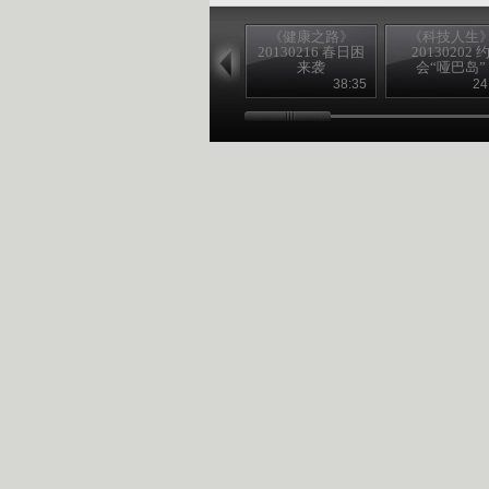
《健康之路》
《科技人生
20130216 春日困
20130202 
来袭
会“哑巴岛”
38:35
24