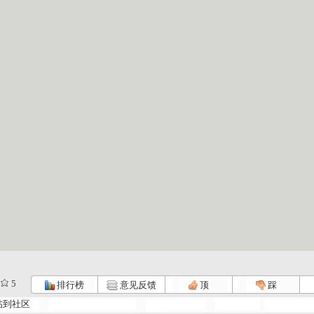
5
排行榜
意见反馈
顶
踩
帖到社区