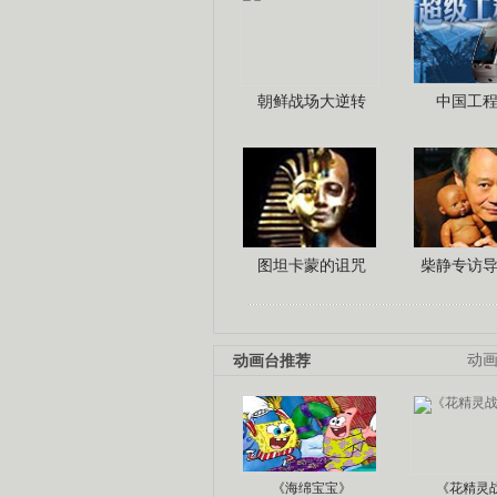
朝鲜战场大逆转
中国工
图坦卡蒙的诅咒
柴静专访
动画台推荐
动
《海绵宝宝》
《花精灵