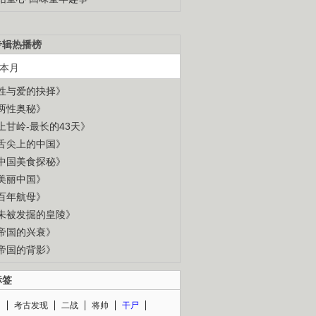
专辑热播榜
本月
性与爱的抉择》
两性奥秘》
上甘岭-最长的43天》
舌尖上的中国》
中国美食探秘》
美丽中国》
百年航母》
未被发掘的皇陵》
帝国的兴衰》
帝国的背影》
标签
闻
考古发现
二战
将帅
干尸