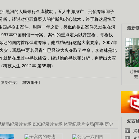
，黑龙江黑河的人民银行金库被劫，五人中弹身亡，刑侦专家闫子
分析，经过对犯罪嫌疑人的推断和攻心战术，终于将这起惊天
发生四起枪击案件。时隔一年之后，类似的枪击案件又发生在河
最新
1997年中国刑侦一号案。案件的重点定为以弹定枪，寻枪找
标记的国内首席弹道专家，他成功破解这起大案要案。2007年
了火灾，现场中两名男青年已经被大火夺取了生命，李建林是北
作就是在废墟中寻找线索，经过他的寻找和分析，判断出火灾
技人生 2012年 第35期）
《神
荒
【
复制链接
】【
转发邮件
】
爱西
视精品纪录片专场
|
BBC纪录片专场
|
体育纪录片专场
|
军事
|
历史
揭
1
永
2