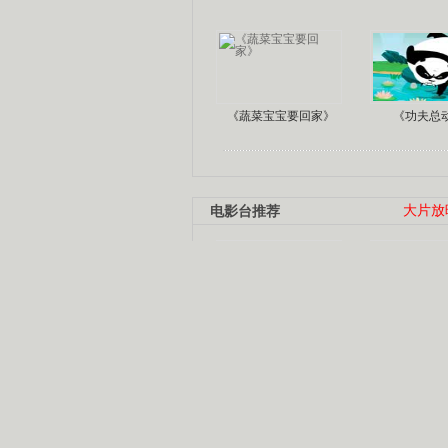
《蔬菜宝宝要回家》
《功夫总
电影台推荐
大片放
杨幂多线发展
赵又廷承
演员变身歌手
朱茵顺
【大片】古天乐带伤狂奔