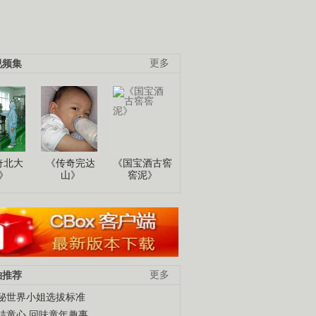
视频集
更多
奇北大
《传奇完达
《国宝酒古窖
》
山》
窖泥》
柚推荐
更多
秘世界小姐选拔标准
结童心 回味童年趣事