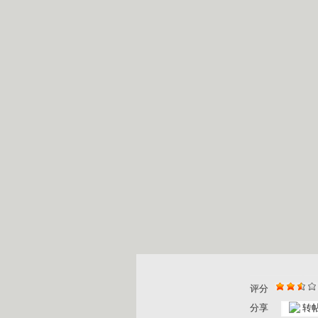
评分
分享
转