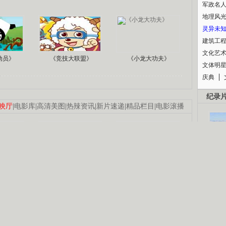
军政名
地理风
灵异未
建筑工
文化艺
动员》
《竞技大联盟》
《小龙大功夫》
文体明
庆典
纪录
映厅
|
电影库
|
高清美图
|
热辣资讯
|
新片速递
|
精品栏目
|
电影滚播
认恋情
林凤娇为成龙
大胆为舒淇说话
利当妈
庆祝58岁生日
余文乐义气相挺
B
锘�
【明星】郑秀文备嫁衣等求婚