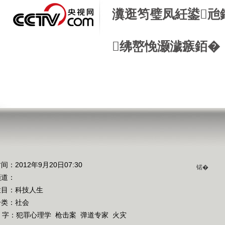
瀵逛笉璧凤紝鍙兘
绋嶅悗灏濊瘯銆�
间：2012年9月20日07:30
锘�
频道：
栏目：
科技人生
分类：社会
 字：
犯罪心理学
枪击案
弹道专家
火灾