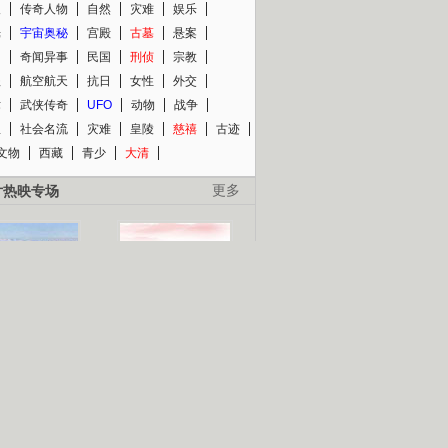
人
传奇人物
自然
灾难
娱乐
光
宇宙奥秘
宫殿
古墓
悬案
知
奇闻异事
民国
刑侦
宗教
程
航空航天
抗日
女性
外交
术
武侠传奇
UFO
动物
战争
星
社会名流
灾难
皇陵
慈禧
古迹
文物
西藏
青少
大清
片热映专场
更多
BC纪录片专场
央视精品纪录片