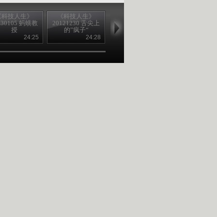
《科技人生》
《科技人生》
《科技人生》
《科技人生
130105 蚂蟥教
20121230 舌尖上
20121223 缉毒群
20121216 警
授
的”疯子“
英
头
24:25
24:28
24:19
24