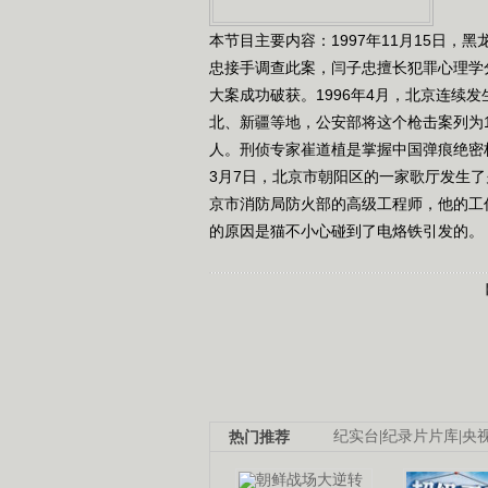
本节目主要内容：1997年11月15日
忠接手调查此案，闫子忠擅长犯罪心理学
大案成功破获。1996年4月，北京连续
北、新疆等地，公安部将这个枪击案列为
人。刑侦专家崔道植是掌握中国弹痕绝密
3月7日，北京市朝阳区的一家歌厅发生
京市消防局防火部的高级工程师，他的工
的原因是猫不小心碰到了电烙铁引发的。（科
热门推荐
纪实台
|
纪录片片库
|
央