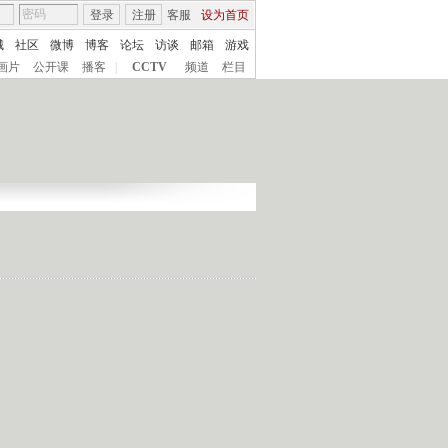
登录
注册
客服
设为首页
城
社区
微博
博客
论坛
访谈
邮箱
游戏
画片
公开课
播客
|
CCTV
频道
栏目