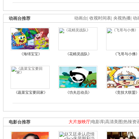
动画台推荐
动画台
|
收视时间表
|
央视热播
|
动
《海绵宝宝》
《花精灵战队》
《飞哥与小佛
《蔬菜宝宝要回家》
《功夫总动员》
《竞技大联盟
电影台推荐
大片放映厅
|
电影库
|
高清美图
|
热辣资