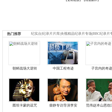
【
复制链接
】【
转发邮件
】
热门推荐
纪实台
|
纪录片片库
|
央视精品纪录片专场
|
BBC纪录片
朝鲜战场大逆转
中国工程奇迹
子宫内的奇
图坦卡蒙的诅咒
柴静专访导演李安
范伟赵本山恩怨