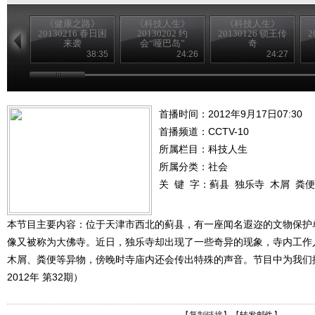
《健康之路》
《科技人生》
《科技人生》
20130216 春日困
20130202 约
20130126 锁王传
2
来袭
会“哑巴岛”
奇
38:35
24:26
24:27
首播时间：2012年9月17日07:30
首播频道：
CCTV-10
所属栏目：
科技人生
所属分类：社会
关 键 字：
蓟县
独乐寺
木屑
粪便
本节目主要内容：位于天津市西北的蓟县，有一座闻名遐迩的文物保护
像又被称为大佛寺。近日，独乐寺却出现了一些奇异的现象，寺内工作
木屑、粪便等异物，傍晚时寺庙内还会传出特殊的声音。节目中为我们
2012年 第32期）