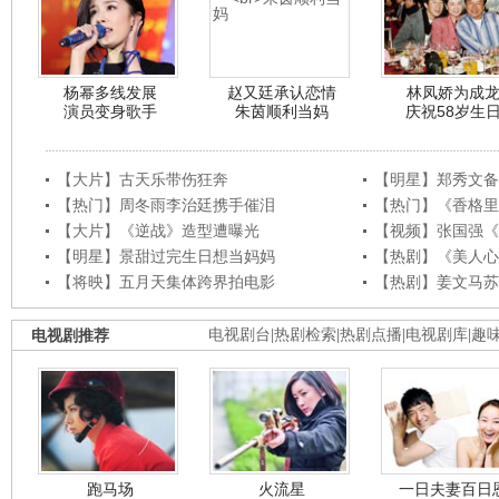
杨幂多线发展
赵又廷承认恋情
林凤娇为成
演员变身歌手
朱茵顺利当妈
庆祝58岁生
【大片】古天乐带伤狂奔
【明星】郑秀文备
【热门】周冬雨李治廷携手催泪
【热门】《香格里
【大片】《逆战》造型遭曝光
【视频】张国强《
【明星】景甜过完生日想当妈妈
【热剧】《美人心
【将映】五月天集体跨界拍电影
【热剧】姜文马苏
电视剧推荐
电视剧台
|
热剧检索
|
热剧点播
|
电视剧库
|
趣
跑马场
火流星
一日夫妻百日