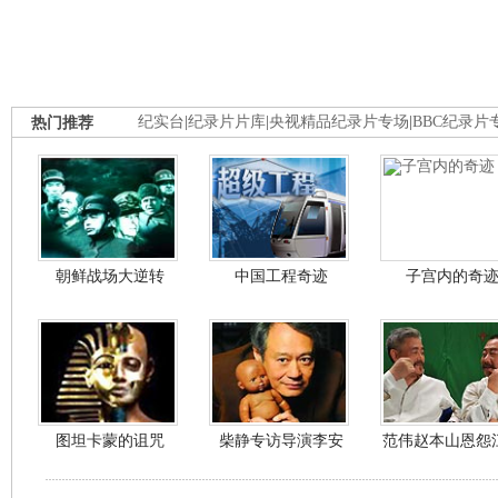
热门推荐
纪实台
|
纪录片片库
|
央视精品纪录片专场
|
BBC纪录片
朝鲜战场大逆转
中国工程奇迹
子宫内的奇
图坦卡蒙的诅咒
柴静专访导演李安
范伟赵本山恩怨