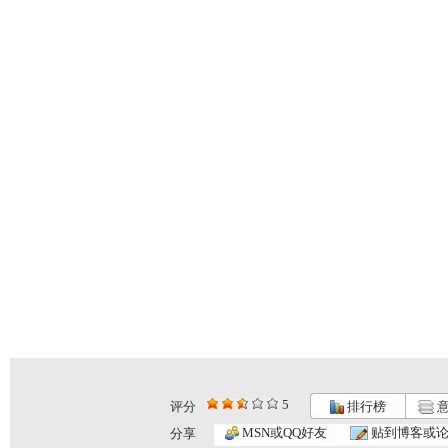
5
评分
排行榜
意
MSN或QQ好友
贴到博客或
分享