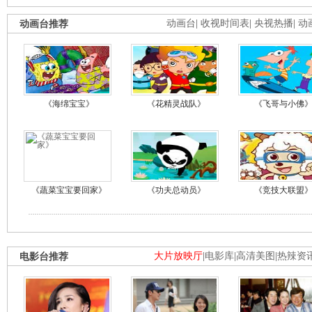
动画台推荐
动画台
|
收视时间表
|
央视热播
|
动
《海绵宝宝》
《花精灵战队》
《飞哥与小佛
《蔬菜宝宝要回家》
《功夫总动员》
《竞技大联盟
电影台推荐
大片放映厅
|
电影库
|
高清美图
|
热辣资