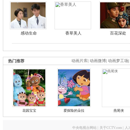
感动生命
香草美人
百花深处
热门推荐
动画片库
|
动画微博
|
动画梦工场
花园宝宝
爱探险的朵拉
燕尾侠
中央电视台网站
|
关于CCTV.com
|
人