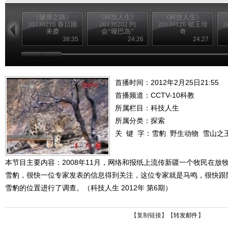
《健康之路》
《科技人生》
《科技人生》
20130216 春日困
20130202 约
20130126 锁王传
2
来袭
会“哑巴岛”
奇
38:35
24:26
24:27
首播时间：2012年2月25日21:55
首播频道：
CCTV-10科教
所属栏目：
科技人生
所属分类：探索
关 键 字：
雪豹
野生动物
雪山之
本节目主要内容：2008年11月，网络和报纸上流传新疆一个牧民在放
雪豹，很快一位专家发表的信息得到关注，这位专家就是马鸣，很快跟
雪豹的位置进行了调查。（科技人生 2012年 第6期）
【
复制链接
】【
转发邮件
】