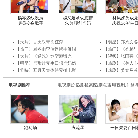
杨幂多线发展
赵又廷承认恋情
林凤娇为成
演员变身歌手
朱茵顺利当妈
庆祝58岁生
【大片】古天乐带伤狂奔
【明星】郑秀文备
【热门】周冬雨李治廷携手催泪
【热门】《香格里
【大片】《逆战》造型遭曝光
【视频】张国强《
【明星】景甜过完生日想当妈妈
【热剧】《美人心
【将映】五月天集体跨界拍电影
【热剧】姜文马苏
电视剧推荐
电视剧台
|
热剧检索
|
热剧点播
|
电视剧库
|
趣
跑马场
火流星
一日夫妻百日