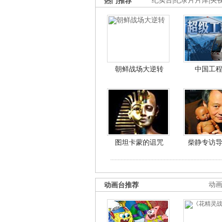
热门推荐
纪实台
|
纪录片片库
|
央
朝鲜战场大逆转
中国工
图坦卡蒙的诅咒
柴静专访
动画台推荐
动