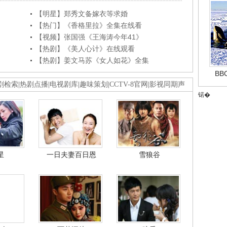
【明星】郑秀文备嫁衣等求婚
【热门】《香格里拉》全集在线看
【视频】张国强《王海涛今年41》
【热剧】《美人心计》在线观看
【热剧】姜文马苏《女人如花》全集
B
剧检索
|
热剧点播
|
电视剧库
|
趣味策划
|
CCTV-8官网
|
影视同期声
锘�
星
一日夫妻百日恩
雪狼谷