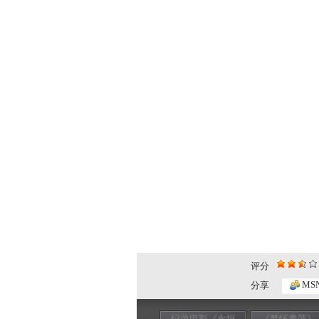
评分
MS
分享
纪录电影《永恒
《梦怀青萍》