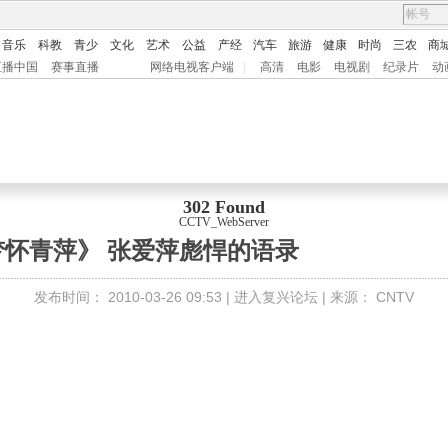
音乐
科教
青少
文化
艺术
公益
产经
汽车
旅游
健康
时尚
三农
商
直播中国
赛事直播
网络电视客户端
|
高清
电影
电视剧
纪录片
动
302 Found
CCTV_WebServer
梦怀青萍》 张爱萍彪悍的语录
发布时间：
2010-03-26 09:53 |
进入复兴论坛
| 来源：
CNTV