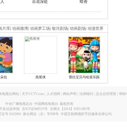
美人
百花深处
暗香
画片库
|
动画微博
|
动画梦工场
|
银河剧场
|
动画剧场
|
动漫世界
的朵拉
燕尾侠
蕾比宝贝与哈派乐园
央电视台网站
|
关于CCTV.com
|
人才招聘
|
网站声明
|
法律顾问
|
总台总经理室
|
帮助
中央广播电视总台 中国网络电视台 版权所有
不良信息举报
京ICP证060535号
京网文【2014】0383-083号
 0102004
新出网证（京）字098号
中国互联网视听节目服务自律公约