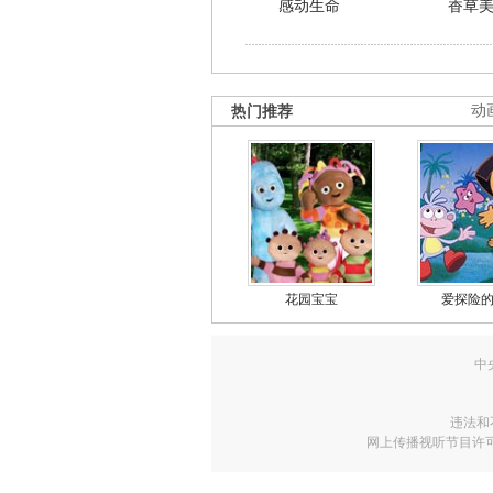
感动生命
香草
热门推荐
动
花园宝宝
爱探险
中
违法和
网上传播视听节目许可证号