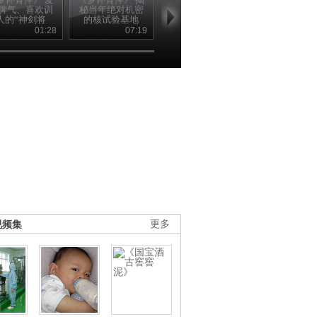
脾气、喜欢训
秘当年绝对机密
世纪50年代人民
革后张爱萍复
人的“神剑将
的核试验基地
军队都发生了哪
工作竟有人
军”张爱萍
些改变
他“滚回去”
01:28
07:19
05:12
05
视频集
更多