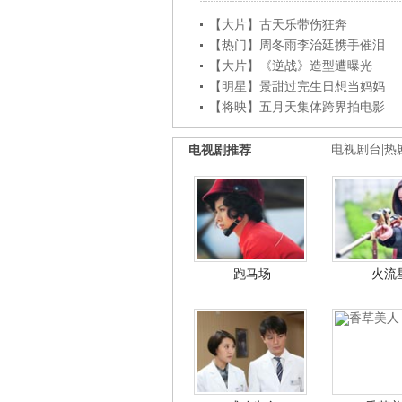
【大片】古天乐带伤狂奔
【热门】周冬雨李治廷携手催泪
【大片】《逆战》造型遭曝光
【明星】景甜过完生日想当妈妈
【将映】五月天集体跨界拍电影
电视剧推荐
电视剧台
|
热
跑马场
火流