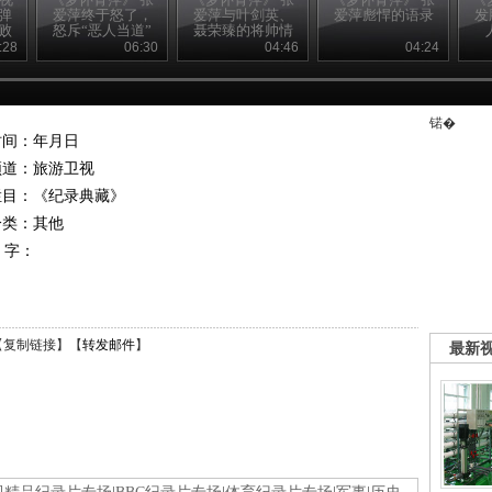
弹
爱萍终于怒了，
爱萍与叶剑英、
爱萍彪悍的语录
发
败
怒斥“恶人当道”
聂荣臻的将帅情
深
:28
06:30
04:46
04:24
锘�
时间：年月日
频道：
旅游卫视
栏目：
《纪录典藏》
分类：其他
 字：
【
复制链接
】【
转发邮件
】
最新