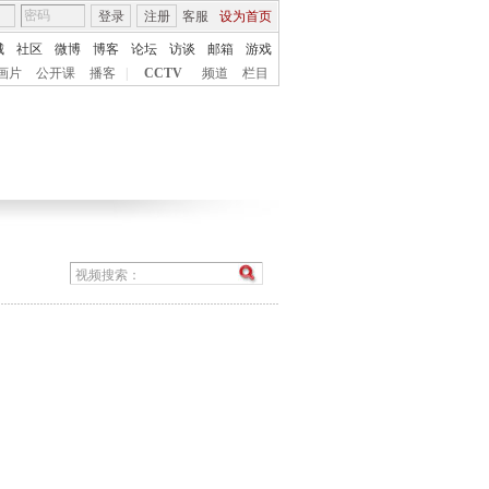
登录
注册
客服
设为首页
城
社区
微博
博客
论坛
访谈
邮箱
游戏
画片
公开课
播客
|
CCTV
频道
栏目