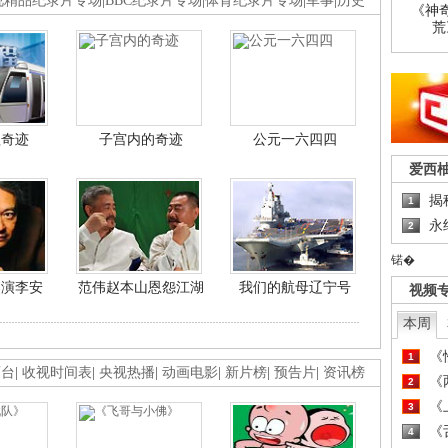
视精品纪录片专场
|
BBC纪录片专场
|
体育纪录片专场
|
军事
|
历史
《神
荒
程奇迹
子宫内的奇迹
公元一六四四
爱西
揭
1
永
2
锘�
导演李安
范伟赵本山恩怨江湖
我们的航母辽宁号
视频
本周
《
1
画台
|
收视时间表
|
央视热播
|
动画电影
|
新片榜
|
预告片
|
资讯榜
《
2
《
3
《
4