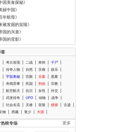
中国美食探秘》
美丽中国》
百年航母》
未被发掘的皇陵》
帝国的兴衰》
帝国的背影》
标签
闻
考古发现
二战
将帅
干尸
人
传奇人物
自然
灾难
娱乐
光
宇宙奥秘
宫殿
古墓
悬案
知
奇闻异事
民国
刑侦
宗教
程
航空航天
抗日
女性
外交
术
武侠传奇
UFO
动物
战争
星
社会名流
灾难
皇陵
慈禧
古迹
文物
西藏
青少
大清
片热映专场
更多