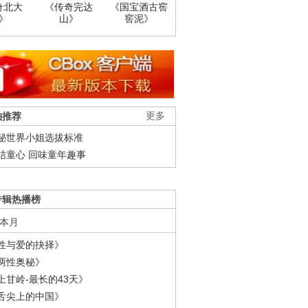
奇北大
《传奇完达
《国宝酒古窖
》
山》
窖泥》
柚推荐
更多
秘世界小姐选拔标准
结童心 回味童年趣事
专辑热播榜
本月
性与爱的抉择》
两性奥秘》
上甘岭-最长的43天》
舌尖上的中国》