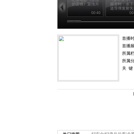
的雷锋》宣传片
频资料：水下
道导弹发射失
瞬间
00:40
00
首播
首播
所属
所属
关 键