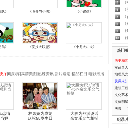
《
5
《
6
战队》
《飞哥与小佛》
《小破孩》
《
7
《
8
《
9
《
10
动员》
《竞技大联盟》
《小龙大功夫》
热门
历史秘
军政名
映厅
|
电影库
|
高清美图
|
热辣资讯
|
新片速递
|
精品栏目
|
电影滚播
地理风
灵异未
建筑工
文化艺
文体明
庆典
认恋情
林凤娇为成龙
大胆为舒淇说话
利当妈
庆祝58岁生日
余文乐义气相挺
纪录