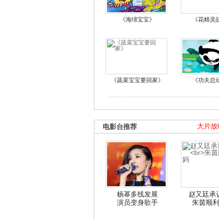
《海绵宝宝》
《花精灵
《蔬菜宝宝要回家》
《功夫总
电影台推荐
大片放
杨幂多线发展
赵又廷承
演员变身歌手
朱茵顺