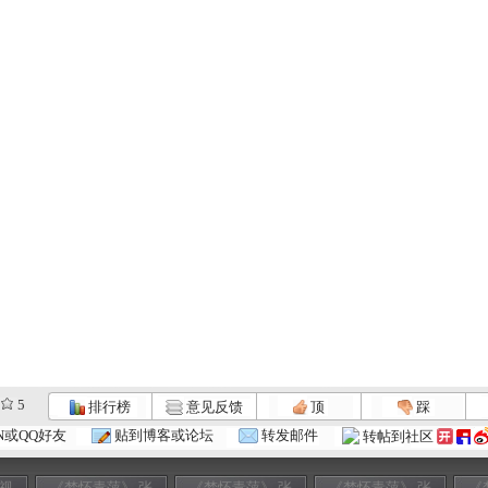
5
排行榜
意见反馈
顶
踩
N或QQ好友
贴到博客或论坛
转发邮件
转帖到社区
 视
《梦怀青萍》 张
《梦怀青萍》 张
《梦怀青萍》 张
《