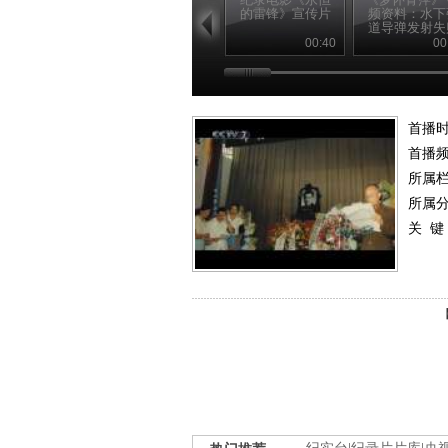
的雷锋》宣传片
频资料：水下
道导弹发射失
瞬间
00:40
00
首播
首播
所属
所属
关 键