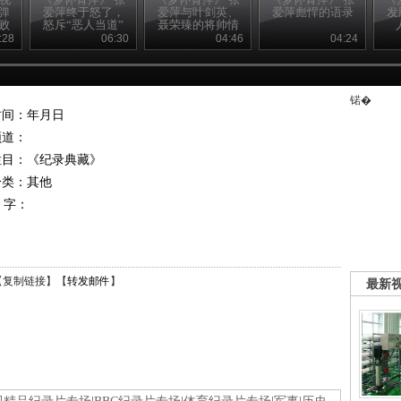
弹
爱萍终于怒了，
爱萍与叶剑英、
爱萍彪悍的语录
发
败
怒斥“恶人当道”
聂荣臻的将帅情
深
:28
06:30
04:46
04:24
锘�
时间：年月日
频道：
栏目：
《纪录典藏》
分类：其他
 字：
【
复制链接
】【
转发邮件
】
最新