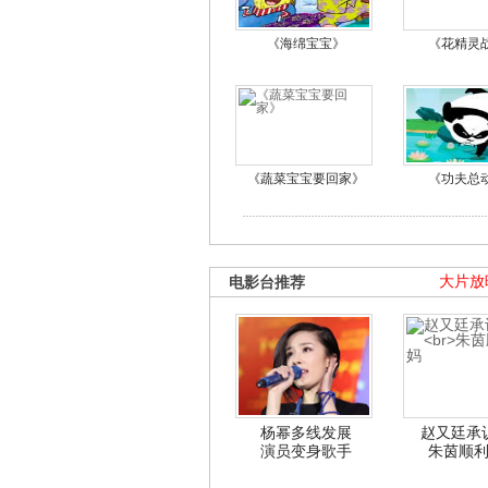
《海绵宝宝》
《花精灵
《蔬菜宝宝要回家》
《功夫总
电影台推荐
大片放
杨幂多线发展
赵又廷承
演员变身歌手
朱茵顺