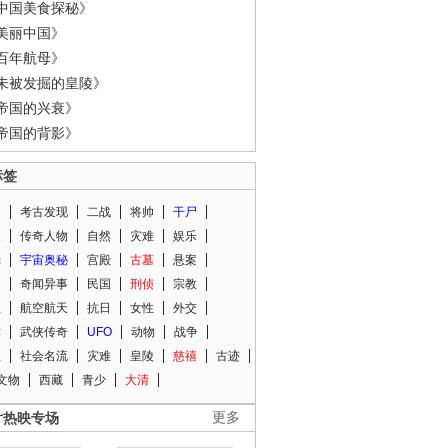
中国美食探秘》
美丽中国》
百年航母》
未被发掘的皇陵》
帝国的兴衰》
帝国的背影》
标签
闻
考古发现
二战
将帅
干尸
人
传奇人物
自然
灾难
娱乐
光
宇宙奥秘
宫殿
古墓
悬案
知
奇闻异事
民国
刑侦
宗教
程
航空航天
抗日
女性
外交
术
武侠传奇
UFO
动物
战争
星
社会名流
灾难
皇陵
慈禧
古迹
文物
西藏
青少
大清
片热映专场
更多