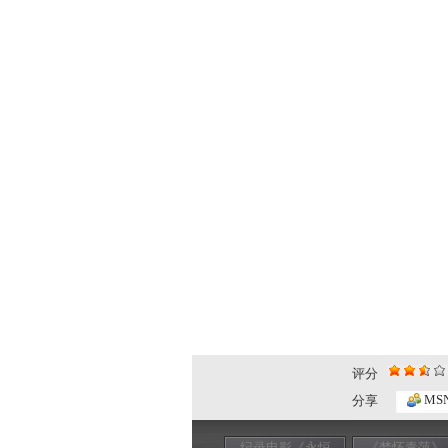
评分
MS
分享
纪录电影《永恒
《梦怀青萍》