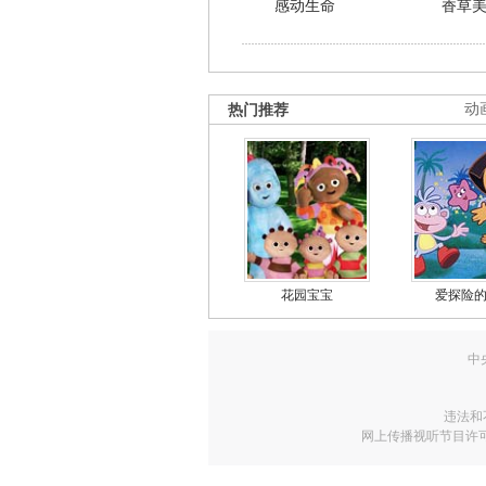
感动生命
香草
热门推荐
动
花园宝宝
爱探险
中
违法和
网上传播视听节目许可证号