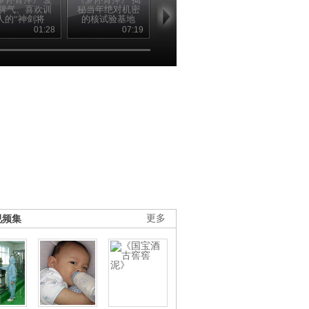
脾气、喜欢训
秘当年绝对机密
世纪50年代人民
革后张爱萍复
人的“神剑将
的核试验基地
军队都发生了哪
工作竟有人
军”张爱萍
些改变
他“滚回去”
01:28
07:19
05:12
05
视频集
更多