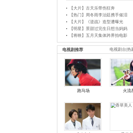
【大片】古天乐带伤狂奔
【热门】周冬雨李治廷携手催泪
【大片】《逆战》造型遭曝光
【明星】景甜过完生日想当妈妈
【将映】五月天集体跨界拍电影
电视剧推荐
电视剧台
|
热
跑马场
火流