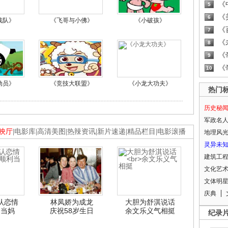
《
5
《
6
战队》
《飞哥与小佛》
《小破孩》
《
7
《
8
《
9
《
10
动员》
《竞技大联盟》
《小龙大功夫》
热门
历史秘
军政名
映厅
|
电影库
|
高清美图
|
热辣资讯
|
新片速递
|
精品栏目
|
电影滚播
地理风
灵异未
建筑工
文化艺
文体明
庆典
认恋情
林凤娇为成龙
大胆为舒淇说话
利当妈
庆祝58岁生日
余文乐义气相挺
纪录