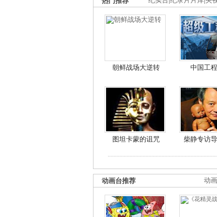
热门推荐
纪实台
|
纪录片片库
|
央
朝鲜战场大逆转
中国工
图坦卡蒙的诅咒
柴静专访
动画台推荐
动