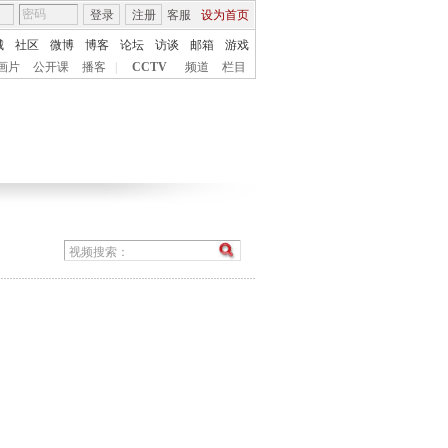
登录
注册
客服
设为首页
城
社区
微博
博客
论坛
访谈
邮箱
游戏
画片
公开课
播客
|
CCTV
频道
栏目