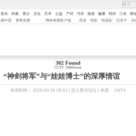
音乐
科教
青少
文化
艺术
公益
产经
汽车
旅游
健康
时尚
三农
商
直播中国
赛事直播
网络电视客户端
|
高清
电影
电视剧
纪录片
动
302 Found
CCTV_WebServer
 “神剑将军”与“娃娃博士”的深厚情谊
发布时间：
2010-03-26 09:53 |
进入复兴论坛
| 来源：
CNTV