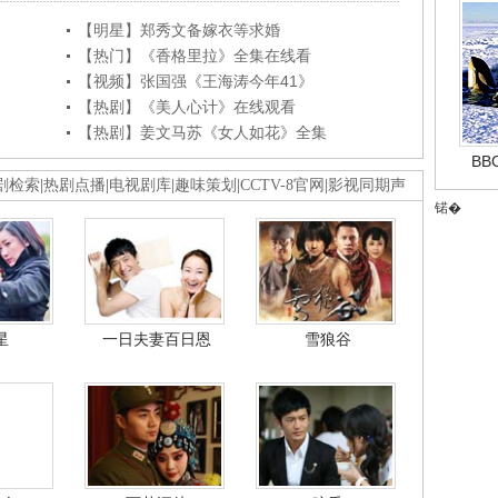
【明星】郑秀文备嫁衣等求婚
【热门】《香格里拉》全集在线看
【视频】张国强《王海涛今年41》
【热剧】《美人心计》在线观看
【热剧】姜文马苏《女人如花》全集
B
剧检索
|
热剧点播
|
电视剧库
|
趣味策划
|
CCTV-8官网
|
影视同期声
锘�
星
一日夫妻百日恩
雪狼谷