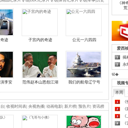
视精品纪录片专场
|
BBC纪录片专场
|
体育纪录片专场
|
军事
|
历史
《神
荒
程奇迹
子宫内的奇迹
公元一六四四
爱西
揭
1
永
2
锘�
导演李安
范伟赵本山恩怨江湖
我们的航母辽宁号
视频
本周
《
1
画台
|
收视时间表
|
央视热播
|
动画电影
|
新片榜
|
预告片
|
资讯榜
《
2
《
3
《
4