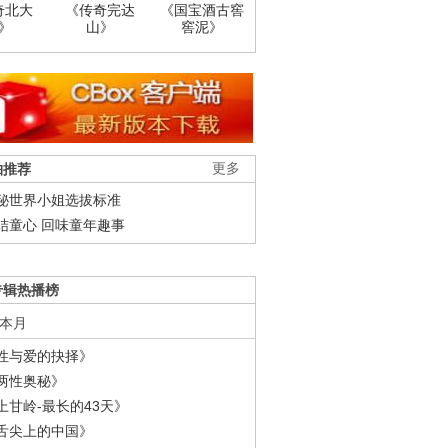
奇北大
《传奇完达
《国宝酒古窖
》
山》
窖泥》
柚推荐
更多
秘世界小姐选拔标准
结童心 回味童年趣事
专辑热播榜
本月
性与爱的抉择》
两性奥秘》
上甘岭-最长的43天》
舌尖上的中国》