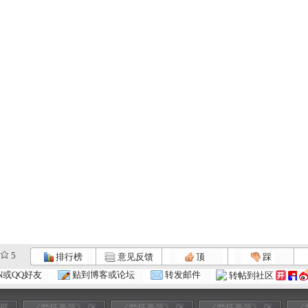
5
排行榜
意见反馈
顶
踩
N或QQ好友
贴到博客或论坛
转发邮件
转帖到社区
 视
《梦怀青萍》 张
《梦怀青萍》 张
《梦怀青萍》 张
《