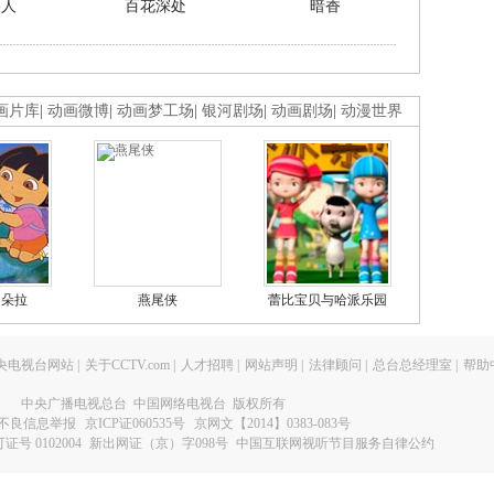
美人
百花深处
暗香
画片库
|
动画微博
|
动画梦工场
|
银河剧场
|
动画剧场
|
动漫世界
的朵拉
燕尾侠
蕾比宝贝与哈派乐园
央电视台网站
|
关于CCTV.com
|
人才招聘
|
网站声明
|
法律顾问
|
总台总经理室
|
帮助
中央广播电视总台 中国网络电视台 版权所有
不良信息举报
京ICP证060535号
京网文【2014】0383-083号
 0102004
新出网证（京）字098号
中国互联网视听节目服务自律公约