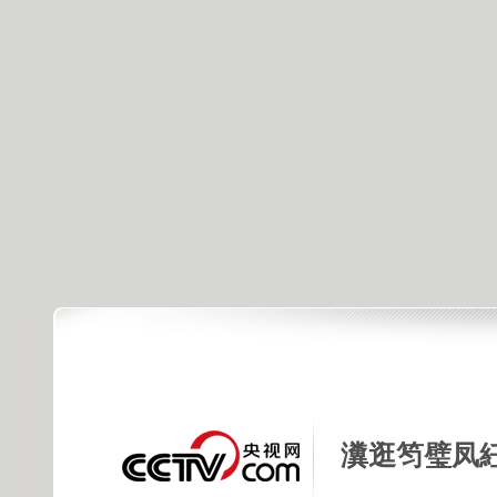
瀵逛笉璧凤