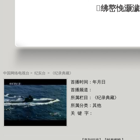
绋嶅悗灏
中国网络电视台
>
纪实台
>
《纪录典藏》
首播时间：年月日
首播频道：
所属栏目：
《纪录典藏》
所属分类：其他
关 键 字：
【
复制链接
】【
转发邮件
】