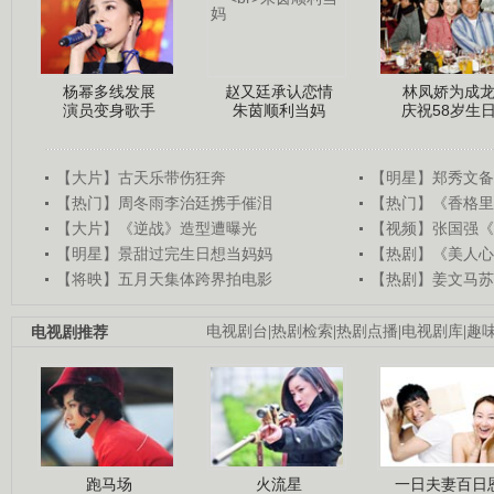
杨幂多线发展
赵又廷承认恋情
林凤娇为成
演员变身歌手
朱茵顺利当妈
庆祝58岁生
【大片】古天乐带伤狂奔
【明星】郑秀文备
【热门】周冬雨李治廷携手催泪
【热门】《香格里
【大片】《逆战》造型遭曝光
【视频】张国强《
【明星】景甜过完生日想当妈妈
【热剧】《美人心
【将映】五月天集体跨界拍电影
【热剧】姜文马苏
电视剧推荐
电视剧台
|
热剧检索
|
热剧点播
|
电视剧库
|
趣
跑马场
火流星
一日夫妻百日