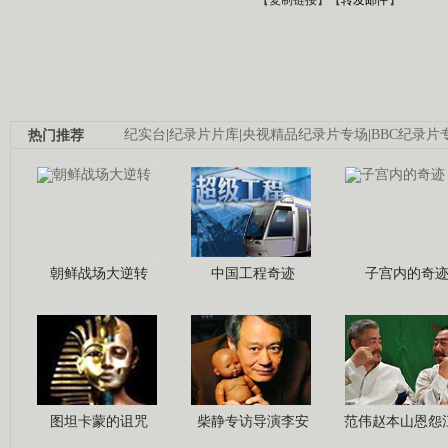
热门推荐
纪实台
|
纪录片片库
|
央视精品纪录片专场
|
BBC纪录片
朝鲜战场大逆转
中国工程奇迹
子宫内的奇
图坦卡蒙的诅咒
柴静专访导演李安
范伟赵本山恩怨