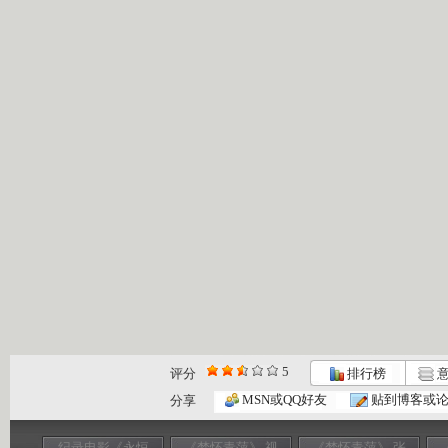
5
评分
排行榜
意
MSN或QQ好友
贴到博客或
分享
纪录电影《永恒
《梦怀青萍》 视
《梦怀青萍》 张