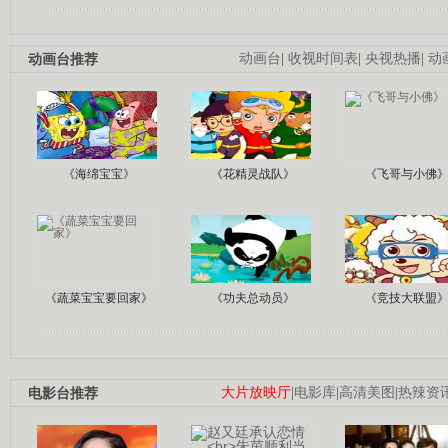
动画台推荐
动画台
|
收视时间表
|
央视热播
|
动
《海绵宝宝》
《花精灵战队》
《飞哥与小佛
《蔬菜宝宝要回家》
《功夫总动员》
《竞技大联盟
电影台推荐
大片放映厅
|
电影库
|
高清美图
|
热辣资