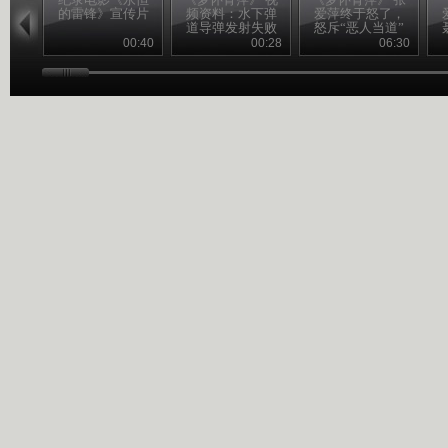
的雷锋》宣传片
频资料：水下弹
爱萍终于怒了，
道导弹发射失败
怒斥“恶人当道”
瞬间
00:40
00:28
06:30