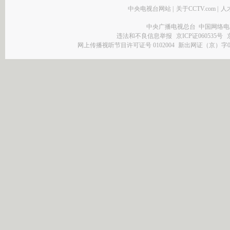
中央电视台网站
|
关于CCTV.com
|
人
中央广播电视总台 中国网络电
违法和不良信息举报
京ICP证060535号
网上传播视听节目许可证号 0102004
新出网证（京）字0