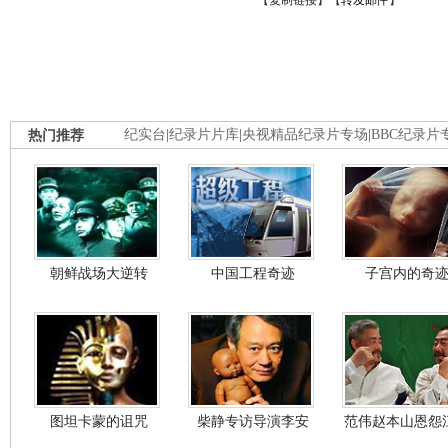
【
复制链接
】【
转发邮件
】
热门推荐
纪实台
|
纪录片片库
|
央视精品纪录片专场
|
BBC纪录片
朝鲜战场大逆转
中国工程奇迹
子宫内的奇
图坦卡蒙的诅咒
柴静专访导演李安
范伟赵本山恩怨