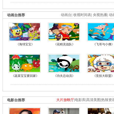
动画台推荐
动画台
|
收视时间表
|
央视热播
|
动
《海绵宝宝》
《花精灵战队》
《飞哥与小佛
《蔬菜宝宝要回家》
《功夫总动员》
《竞技大联盟
电影台推荐
大片放映厅
|
电影库
|
高清美图
|
热辣资