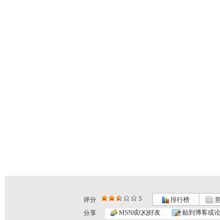
5
评分
排行榜
意
MSN或QQ好友
贴到博客或
分享