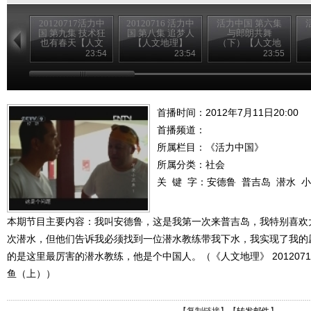
20120717活力中
20120716 活力中
活力中国 第六集
国 第九集 技术狂
国 第八集 追梦人
与郎朗共舞
也有春天【人文
【人文地理】
（下）【人文地
地理】
理】
23:54
23:54
23:55
首播时间：2012年7月11日20:00
首播频道：
所属栏目：
《活力中国》
所属分类：社会
关 键 字：
安德鲁
普吉岛
潜水
小
本期节目主要内容：我叫安德鲁，这是我第一次来普吉岛，我特别喜欢
次潜水，但他们告诉我必须找到一位潜水教练带我下水，我实现了我的
的是这里最厉害的潜水教练，他是个中国人。（《人文地理》 2012071
鱼（上））