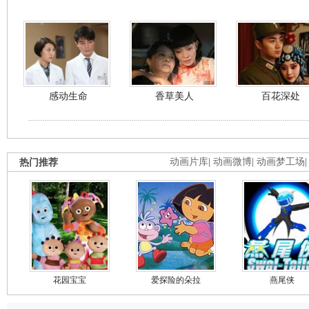
感动生命
香草美人
百花深处
热门推荐
动画片库
|
动画微博
|
动画梦工场
花园宝宝
爱探险的朵拉
燕尾侠