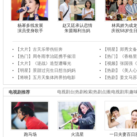
杨幂多线发展
赵又廷承认恋情
林凤娇为成
演员变身歌手
朱茵顺利当妈
庆祝58岁生
【大片】古天乐带伤狂奔
【明星】郑秀文备
【热门】周冬雨李治廷携手催泪
【热门】《香格里
【大片】《逆战》造型遭曝光
【视频】张国强《
【明星】景甜过完生日想当妈妈
【热剧】《美人心
【将映】五月天集体跨界拍电影
【热剧】姜文马苏
电视剧推荐
电视剧台
|
热剧检索
|
热剧点播
|
电视剧库
|
趣
跑马场
火流星
一日夫妻百日