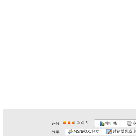
5
评分
排行榜
意
MSN或QQ好友
贴到博客或
分享