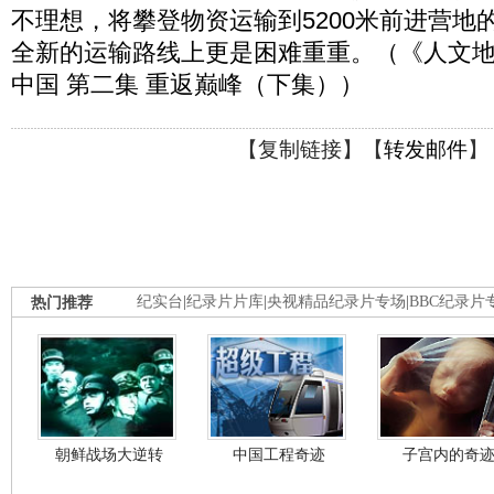
不理想，将攀登物资运输到5200米前进营地
全新的运输路线上更是困难重重。（《人文地理》 
中国 第二集 重返巅峰（下集））
【
复制链接
】【
转发邮件
】
热门推荐
纪实台
|
纪录片片库
|
央视精品纪录片专场
|
BBC纪录片
朝鲜战场大逆转
中国工程奇迹
子宫内的奇