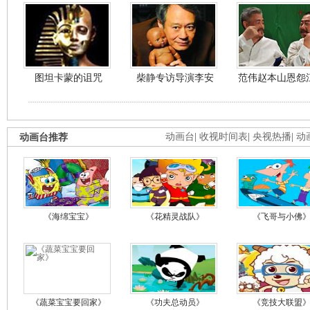
图坦卡蒙的诅咒
柴静专访导演李安
范伟赵本山恩怨
动画台推荐
动画台
|
收视时间表
|
央视热播
|
动
《海绵宝宝》
《花精灵战队》
《飞哥与小佛
《蔬菜宝宝要回家》
《功夫总动员》
《竞技大联盟