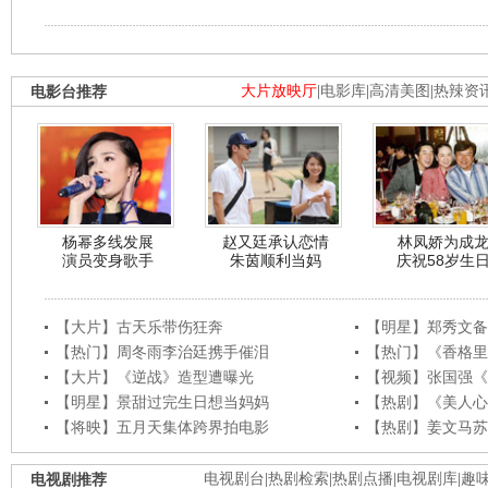
电影台推荐
大片放映厅
|
电影库
|
高清美图
|
热辣资
杨幂多线发展
赵又廷承认恋情
林凤娇为成
演员变身歌手
朱茵顺利当妈
庆祝58岁生
【大片】古天乐带伤狂奔
【明星】郑秀文备
【热门】周冬雨李治廷携手催泪
【热门】《香格里
【大片】《逆战》造型遭曝光
【视频】张国强《
【明星】景甜过完生日想当妈妈
【热剧】《美人心
【将映】五月天集体跨界拍电影
【热剧】姜文马苏
电视剧推荐
电视剧台
|
热剧检索
|
热剧点播
|
电视剧库
|
趣