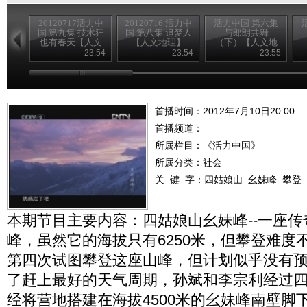
20120717活力中
20120716 活力中
活力中国 第六集
国 第九集 技术狂
国 第八集 追梦人
与郎朗共舞
也有春天【人文
【人文地理】
（下）【人文地
地理】
理】
23:54
23:54
23:55
首播时间：2012年7月10日20:00
首播频道：
所属栏目：
《活力中国》
所属分类：社会
关 键 字：
四姑娘山
幺妹峰
攀登
本期节目主要内容：四姑娘山幺妹峰--一座
峰，虽然它的海拔只有6250米，但攀登难度
第四次试图攀登这座山峰，但计划似乎没有
了赶上最好的天气周期，孙斌和李宗利经过
经将营地搭建在海拔4500米的幺妹峰南壁脚