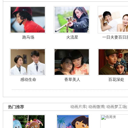
跑马场
火流星
一日夫妻百日
感动生命
香草美人
百花深处
热门推荐
动画片库
|
动画微博
|
动画梦工场