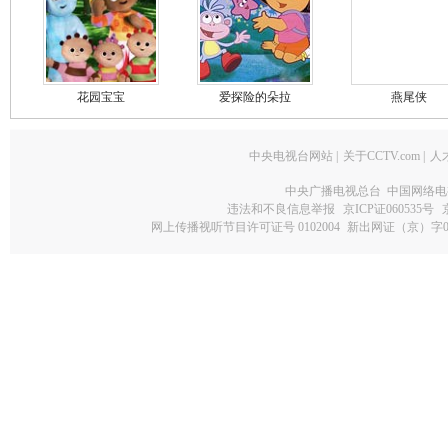
花园宝宝
爱探险的朵拉
燕尾侠
中央电视台网站
|
关于CCTV.com
|
人
中央广播电视总台 中国网络电
违法和不良信息举报
京ICP证060535号
网上传播视听节目许可证号 0102004
新出网证（京）字0