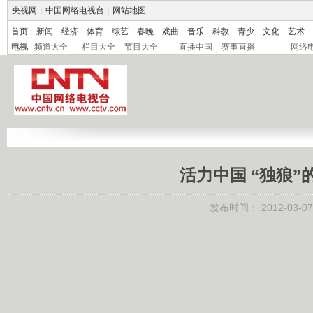
央视网
|
中国网络电视台
|
网站地图
首页
新闻
经济
体育
综艺
春晚
戏曲
音乐
科教
青少
文化
艺术
电视
频道大全
栏目大全
节目大全
直播中国
赛事直播
网络
活力中国 “独狼”的新
发布时间：
2012-03-07