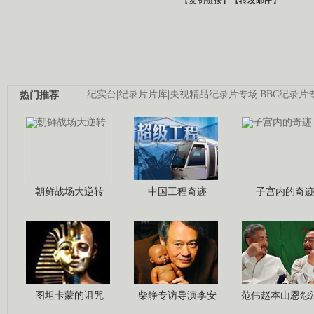
热门推荐
纪实台
|
纪录片片库
|
央视精品纪录片专场
|
BBC纪录片
朝鲜战场大逆转
中国工程奇迹
子宫内的奇
图坦卡蒙的诅咒
柴静专访导演李安
范伟赵本山恩怨