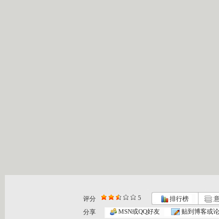
5
评分
排行榜
意
MSN或QQ好友
贴到博客或
分享