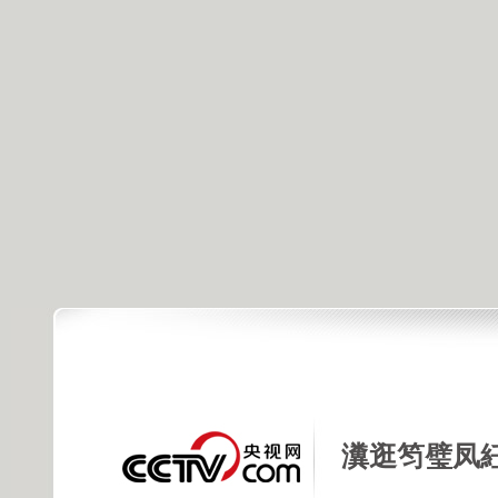
瀵逛笉璧凤