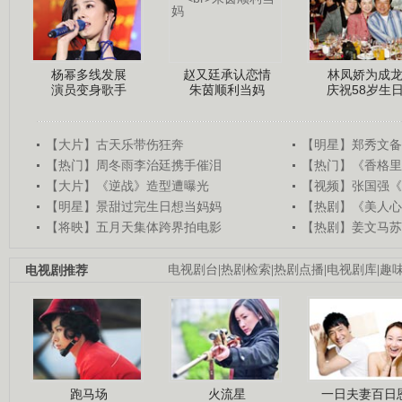
杨幂多线发展
赵又廷承认恋情
林凤娇为成
演员变身歌手
朱茵顺利当妈
庆祝58岁生
【大片】古天乐带伤狂奔
【明星】郑秀文备
【热门】周冬雨李治廷携手催泪
【热门】《香格里
【大片】《逆战》造型遭曝光
【视频】张国强《
【明星】景甜过完生日想当妈妈
【热剧】《美人心
【将映】五月天集体跨界拍电影
【热剧】姜文马苏
电视剧推荐
电视剧台
|
热剧检索
|
热剧点播
|
电视剧库
|
趣
跑马场
火流星
一日夫妻百日