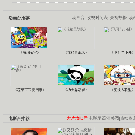
动画台推荐
动画台
|
收视时间表
|
央视热播
|
动
《海绵宝宝》
《花精灵战队》
《飞哥与小佛
《蔬菜宝宝要回家》
《功夫总动员》
《竞技大联盟
电影台推荐
大片放映厅
|
电影库
|
高清美图
|
热辣资