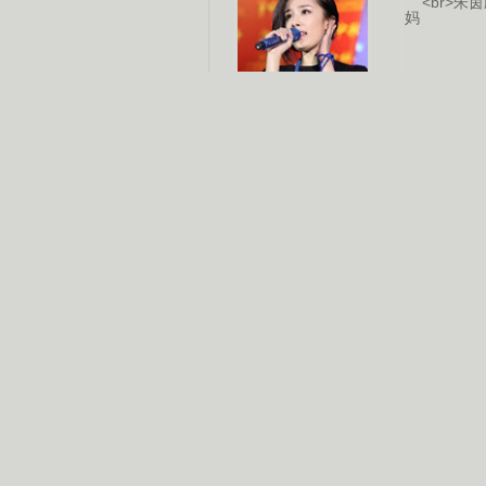
杨幂多线发展
赵又廷承
演员变身歌手
朱茵顺
【大片】古天乐带伤狂奔
【热门】周冬雨李治廷携手催泪
【大片】《逆战》造型遭曝光
【明星】景甜过完生日想当妈妈
【将映】五月天集体跨界拍电影
电视剧推荐
电视剧台
|
热
跑马场
火流