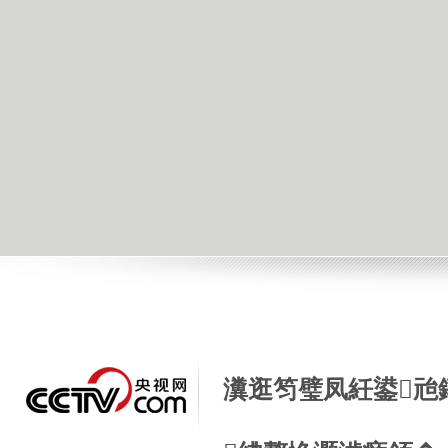
瀵逛笉璧凤紝鍙兘