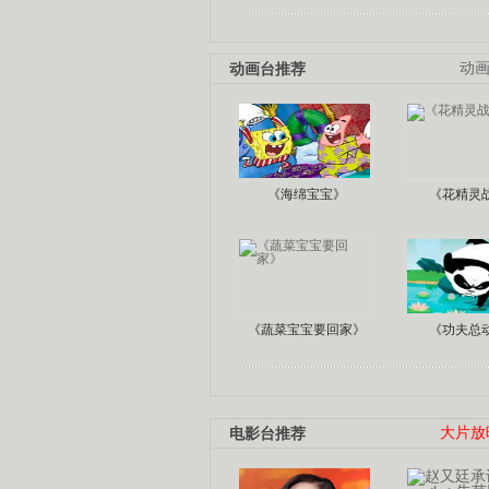
动画台推荐
动
《海绵宝宝》
《花精灵
《蔬菜宝宝要回家》
《功夫总
电影台推荐
大片放