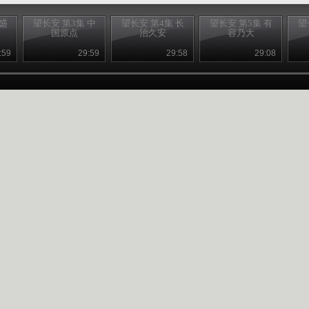
 盛
望长安 第3集 中
望长安 第4集 长
望长安 第5集 有
望
国原点
治久安
容乃大
:59
29:59
29:58
29:08