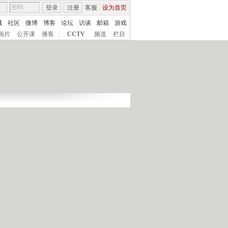
登录
注册
客服
设为首页
城
社区
微博
博客
论坛
访谈
邮箱
游戏
画片
公开课
播客
|
CCTV
频道
栏目