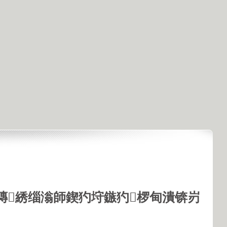
鏄綉缁滃師鍥犳垨鏃犳椤甸潰锛岃