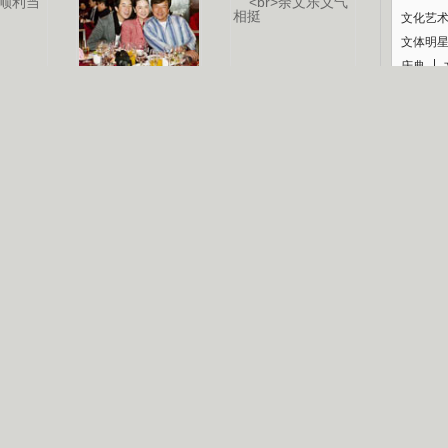
文化艺
文体明
庆典
认恋情
林凤娇为成龙
大胆为舒淇说话
利当妈
庆祝58岁生日
余文乐义气相挺
纪录
【明星】郑秀文备嫁衣等求婚
【热门】《香格里拉》全集在线看
【视频】张国强《王海涛今年41》
【热剧】《美人心计》在线观看
【热剧】姜文马苏《女人如花》全集
B
剧检索
|
热剧点播
|
电视剧库
|
趣味策划
|
CCTV-8官网
|
影视同期声
锘�
星
一日夫妻百日恩
雪狼谷