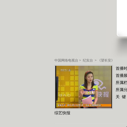
中国网络电视台
>
纪实台
>
《望长安》
首播
首播
所属
所属
关 键
综艺快报