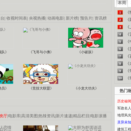
本周
《
1
画台
|
收视时间表
|
央视热播
|
动画电影
|
新片榜
|
预告片
|
资讯榜
《
2
《
3
《
4
《
5
《
6
战队》
《飞哥与小佛》
《小破孩》
《
7
《
8
《
9
《
10
动员》
《竞技大联盟》
《小龙大功夫》
热门
历史秘
军政名
地理风
映厅
|
电影库
|
高清美图
|
热辣资讯
|
新片速递
|
精品栏目
|
电影滚播
灵异未
建筑工