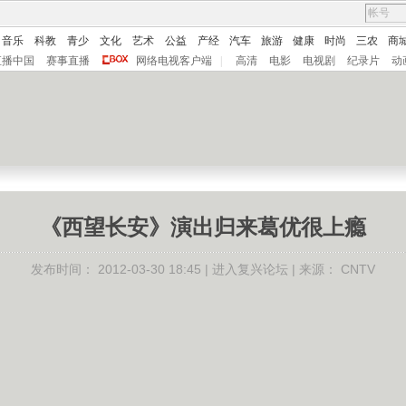
音乐
科教
青少
文化
艺术
公益
产经
汽车
旅游
健康
时尚
三农
商
直播中国
赛事直播
网络电视客户端
|
高清
电影
电视剧
纪录片
动
《西望长安》演出归来葛优很上瘾
发布时间：
2012-03-30 18:45 |
进入复兴论坛
| 来源：
CNTV