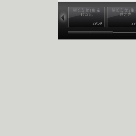
望长安 第1集 秦
望长安 第2集
砖汉瓦
世之光
29:59
29