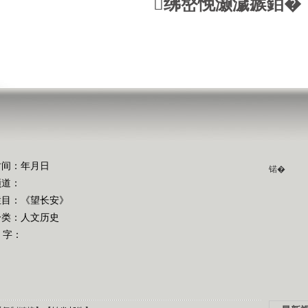
绋嶅悗灏濊瘯銆�
时间：年月日
锘�
频道：
栏目：
《望长安》
分类：人文历史
 字：