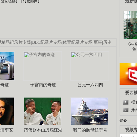
最新
【
复制链接
】【
转发邮件
】
视精品纪录片专场
|
BBC纪录片专场
|
体育纪录片专场
|
军事
|
历史
《神
荒
程奇迹
子宫内的奇迹
公元一六四四
爱西
揭
1
永
2
锘�
视频
导演李安
范伟赵本山恩怨江湖
我们的航母辽宁号