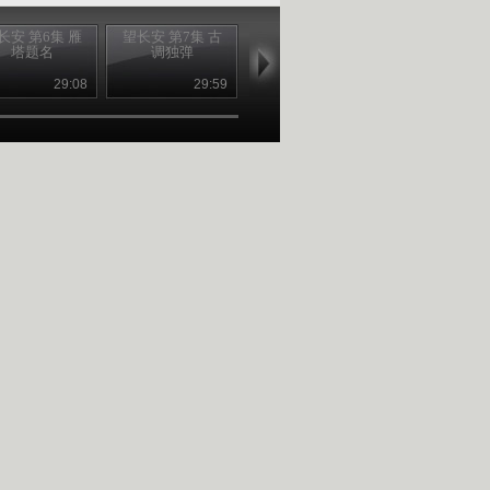
长安 第6集 雁
望长安 第7集 古
望长安 第8集 鼓
望长安 第9集
塔题名
调独弹
舞风神
地延安
29:08
29:59
29:58
29