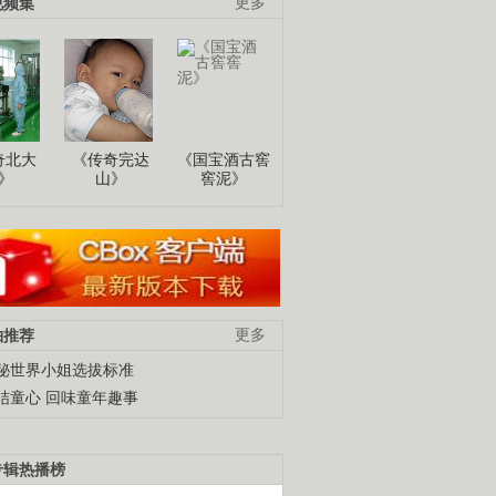
视频集
更多
奇北大
《传奇完达
《国宝酒古窖
》
山》
窖泥》
柚推荐
更多
秘世界小姐选拔标准
结童心 回味童年趣事
专辑热播榜