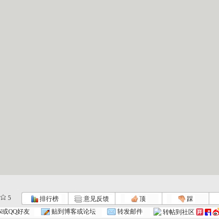
5
排行榜
意见反馈
顶
踩
N或QQ好友
贴到博客或论坛
转发邮件
转帖到社区