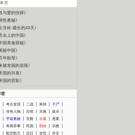
本月
性与爱的抉择》
两性奥秘》
上甘岭-最长的43天》
舌尖上的中国》
中国美食探秘》
美丽中国》
百年航母》
未被发掘的皇陵》
帝国的兴衰》
帝国的背影》
标签
闻
考古发现
二战
将帅
干尸
人
传奇人物
自然
灾难
娱乐
光
宇宙奥秘
宫殿
古墓
悬案
知
奇闻异事
民国
刑侦
宗教
程
航空航天
抗日
女性
外交