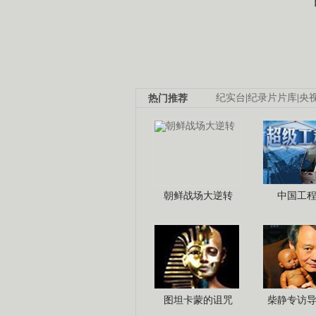
热门推荐
纪实台
|
纪录片片库
|
央
朝鲜战场大逆转
中国工
图坦卡蒙的诅咒
柴静专访