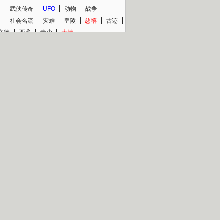
术
武侠传奇
UFO
动物
战争
星
社会名流
灾难
皇陵
慈禧
古迹
文物
西藏
青少
大清
片热映专场
更多
BC纪录片专场
央视精品纪录片