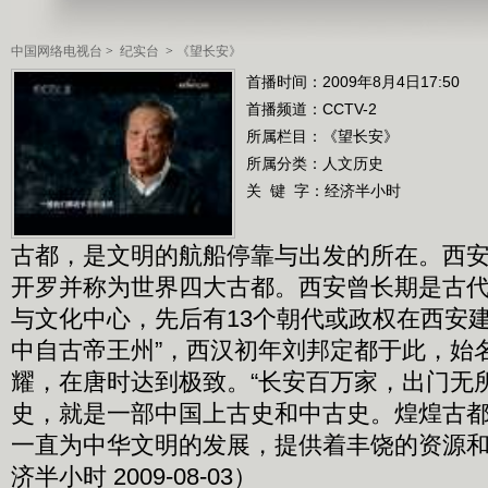
中国网络电视台
>
纪实台
>
《望长安》
首播时间：2009年8月4日17:50
首播频道：
CCTV-2
所属栏目：
《望长安》
所属分类：人文历史
关 键 字：
经济半小时
古都，是文明的航船停靠与出发的所在。西
开罗并称为世界四大古都。西安曾长期是古
与文化中心，先后有13个朝代或政权在西安建
中自古帝王州”，西汉初年刘邦定都于此，始名
耀，在唐时达到极致。“长安百万家，出门无
史，就是一部中国上古史和中古史。煌煌古
一直为中华文明的发展，提供着丰饶的资源
济半小时 2009-08-03）