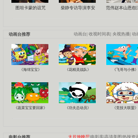
图坦卡蒙的诅咒
柴静专访导演李安
范伟赵本山恩怨
动画台推荐
动画台
|
收视时间表
|
央视热播
|
动
《海绵宝宝》
《花精灵战队》
《飞哥与小佛
《蔬菜宝宝要回家》
《功夫总动员》
《竞技大联盟
电影台推荐
大片放映厅
|
电影库
|
高清美图
|
热辣资