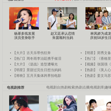
杨幂多线发展
赵又廷承认恋情
林凤娇为成
演员变身歌手
朱茵顺利当妈
庆祝58岁生
【大片】古天乐带伤狂奔
【明星】郑秀文备
【热门】周冬雨李治廷携手催泪
【热门】《香格里
【大片】《逆战》造型遭曝光
【视频】张国强《
【明星】景甜过完生日想当妈妈
【热剧】《美人心
【将映】五月天集体跨界拍电影
【热剧】姜文马苏
电视剧推荐
电视剧台
|
热剧检索
|
热剧点播
|
电视剧库
|
趣