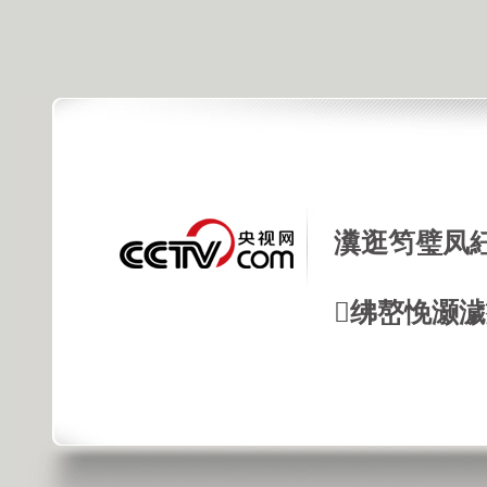
瀵逛笉璧凤
绋嶅悗灏