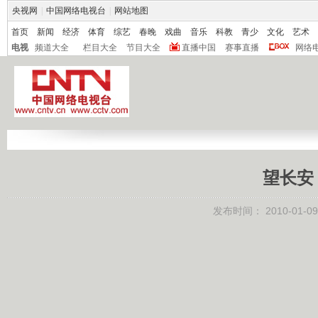
央视网
|
中国网络电视台
|
网站地图
首页
新闻
经济
体育
综艺
春晚
戏曲
音乐
科教
青少
文化
艺术
电视
频道大全
栏目大全
节目大全
直播中国
赛事直播
网络
望长安
发布时间：
2010-01-09