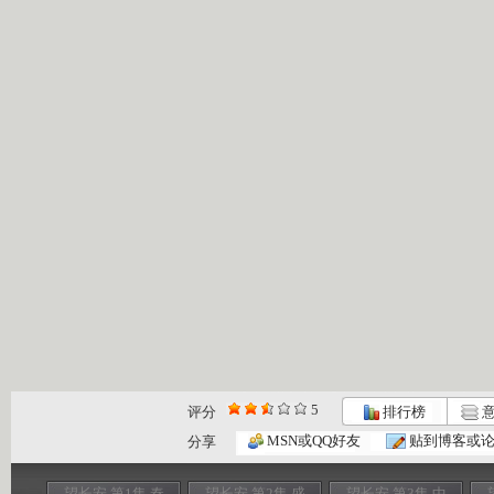
5
评分
排行榜
意
MSN或QQ好友
贴到博客或
分享
望长安 第1集 秦
望长安 第2集 盛
望长安 第3集 中