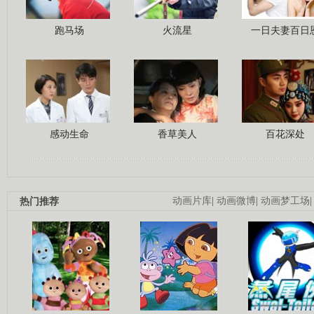
跑马场
火流星
一日夫妻百日
感动生命
香草美人
百花深处
热门推荐
动画片库
|
动画微博
|
动画梦工场