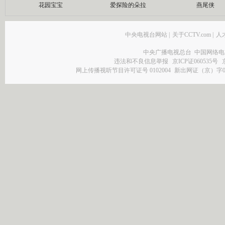
花园宝宝
爱探险的朵拉
燕尾侠
中央电视台网站
|
关于CCTV.com
|
人
中央广播电视总台 中国网络电
违法和不良信息举报
京ICP证060535号
网上传播视听节目许可证号 0102004
新出网证（京）字0