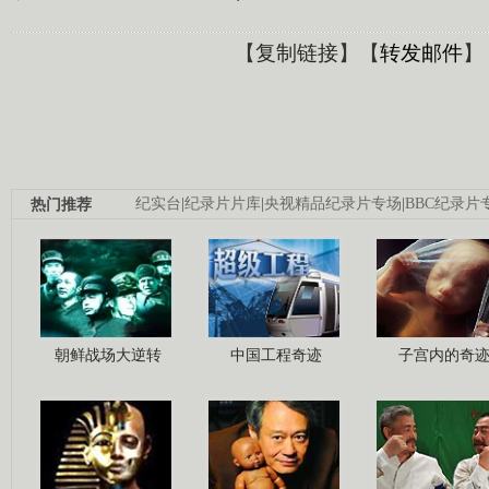
【
复制链接
】【
转发邮件
】
热门推荐
纪实台
|
纪录片片库
|
央视精品纪录片专场
|
BBC纪录片
朝鲜战场大逆转
中国工程奇迹
子宫内的奇