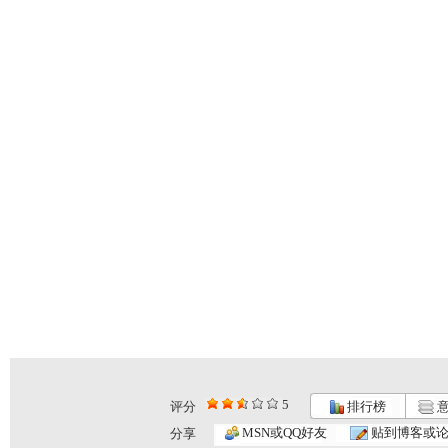
5
评分
排行榜
意
MSN或QQ好友
贴到博客或
分享