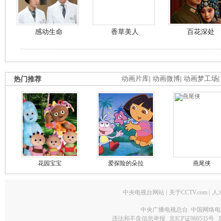
感动生命
香草美人
百花深处
热门推荐
动画片库
|
动画微博
|
动画梦工场
花园宝宝
爱探险的朵拉
燕尾侠
中央电视台网站
|
关于CCTV.com
|
人
中央广播电视总台 中国网络电
违法和不良信息举报
京ICP证060535号