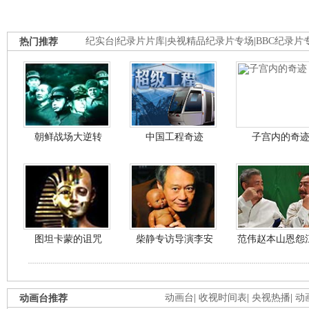
热门推荐
纪实台
|
纪录片片库
|
央视精品纪录片专场
|
BBC纪录片
朝鲜战场大逆转
中国工程奇迹
子宫内的奇
图坦卡蒙的诅咒
柴静专访导演李安
范伟赵本山恩怨
动画台推荐
动画台
|
收视时间表
|
央视热播
|
动