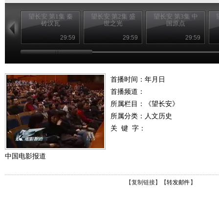
望长安 第1集 秦
望长安 第2集 盛
望长安 第3集 中
砖汉瓦
世之光
国原点
29:59
29:59
29:59
首播时间：年月日
首播频道：
所属栏目：
《望长安》
所属分类：人文历史
关 键 字：
中国电影报道
【
复制链接
】【
转发邮件
】