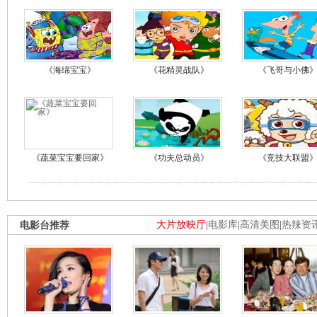
《海绵宝宝》
《花精灵战队》
《飞哥与小佛
《蔬菜宝宝要回家》
《功夫总动员》
《竞技大联盟
电影台推荐
大片放映厅
|
电影库
|
高清美图
|
热辣资