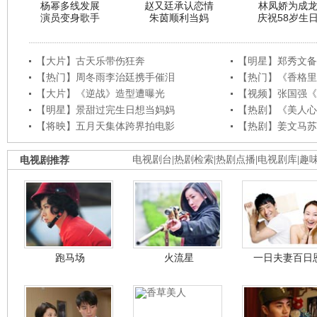
杨幂多线发展
赵又廷承认恋情
林凤娇为成
演员变身歌手
朱茵顺利当妈
庆祝58岁生
【大片】古天乐带伤狂奔
【明星】郑秀文备
【热门】周冬雨李治廷携手催泪
【热门】《香格里
【大片】《逆战》造型遭曝光
【视频】张国强《
【明星】景甜过完生日想当妈妈
【热剧】《美人心
【将映】五月天集体跨界拍电影
【热剧】姜文马苏
电视剧推荐
电视剧台
|
热剧检索
|
热剧点播
|
电视剧库
|
趣
跑马场
火流星
一日夫妻百日