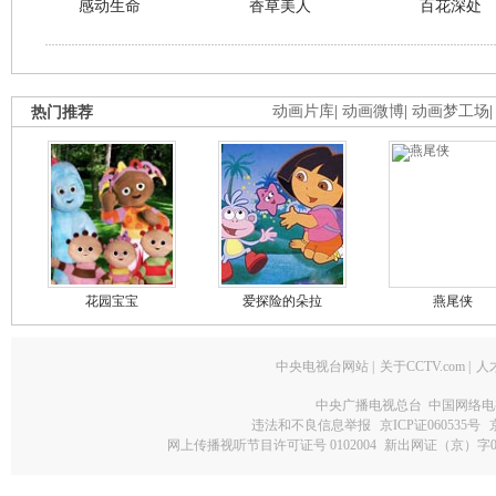
感动生命
香草美人
百花深处
热门推荐
动画片库
|
动画微博
|
动画梦工场
花园宝宝
爱探险的朵拉
燕尾侠
中央电视台网站
|
关于CCTV.com
|
人
中央广播电视总台 中国网络电
违法和不良信息举报
京ICP证060535号
网上传播视听节目许可证号 0102004
新出网证（京）字0