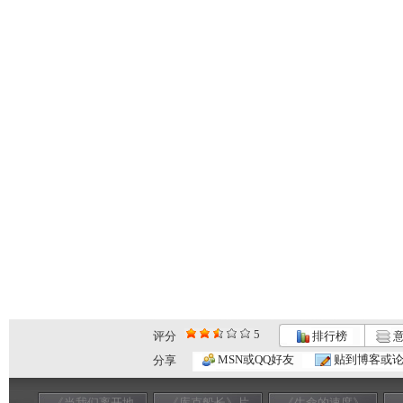
5
评分
排行榜
意
MSN或QQ好友
贴到博客或
分享
《当我们离开地
《库克船长》片
《生命的速度》