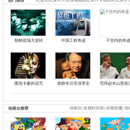
热门推荐
纪实台
|
纪录片片库
|
央视精品纪录片专场
|
BBC纪录片
朝鲜战场大逆转
中国工程奇迹
子宫内的奇
图坦卡蒙的诅咒
柴静专访导演李安
范伟赵本山恩怨
动画台推荐
动画台
|
收视时间表
|
央视热播
|
动