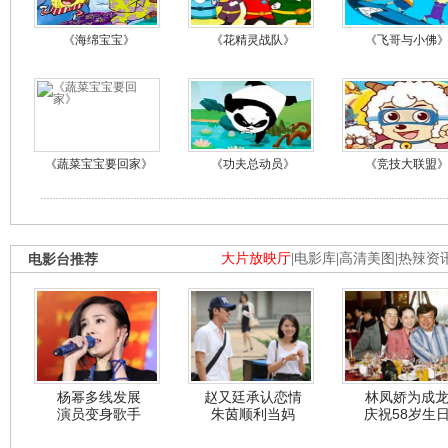
《海绵宝宝》
《花精灵战队》
《飞哥与小佛
《蔬菜宝宝要回家》
《功夫总动员》
《竞技大联盟
电影台推荐
大片放映厅
|
电影库
|
高清美图
|
热辣资
杨幂多线发展
赵又廷承认恋情
林凤娇为成
演员变身歌手
朱茵顺利当妈
庆祝58岁生