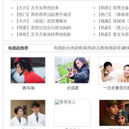
【大片】古天乐带伤狂奔
【明星】郑秀文备
【热门】周冬雨李治廷携手催泪
【热门】《香格里
【大片】《逆战》造型遭曝光
【视频】张国强《
【明星】景甜过完生日想当妈妈
【热剧】《美人心
【将映】五月天集体跨界拍电影
【热剧】姜文马苏
电视剧推荐
电视剧台
|
热剧检索
|
热剧点播
|
电视剧库
|
趣
跑马场
火流星
一日夫妻百日