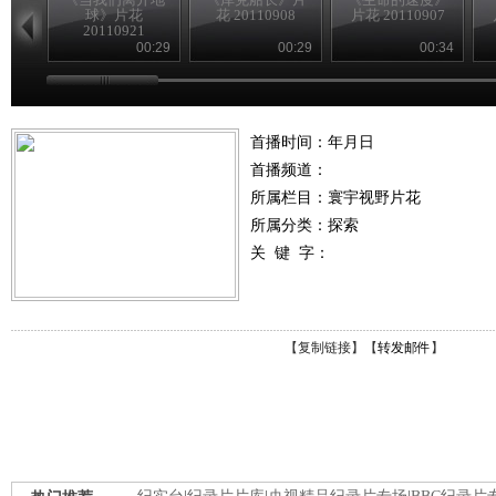
球》片花
花 20110908
片花 20110907
20110921
00:29
00:29
00:34
首播时间：年月日
首播频道：
所属栏目：
寰宇视野片花
所属分类：探索
关 键 字：
【
复制链接
】【
转发邮件
】